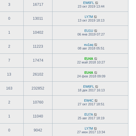
EW6FL
3
16717
23 окт 2019 13:44
LY7M
0
13011
13 окт 2019 18:13
EU1U
1
10402
06 янв 2019 07:27
eu1aq
2
11223
08 авг 2018 05:51
EU4A
7
17474
22 май 2018 10:27
EU4A
13
26102
24 фев 2018 09:09
EW6FL
163
232852
18 дек 2017 16:13
EW4C
2
10760
27 окт 2017 18:51
EU7A
1
11040
25 авг 2017 18:19
LY7M
0
9042
27 июн 2017 13:34