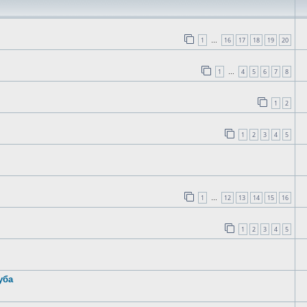
1
16
17
18
19
20
…
1
4
5
6
7
8
…
1
2
1
2
3
4
5
1
12
13
14
15
16
…
1
2
3
4
5
уба