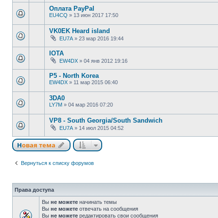
Оплата PayPal
EU4CQ
»
13 июн 2017 17:50
VK0EK Heard island
EU7A
»
23 мар 2016 19:44
IOTA
EW4DX
»
04 янв 2012 19:16
P5 - North Korea
EW4DX
»
11 мар 2015 06:40
3DA0
LY7M
»
04 мар 2016 07:20
VP8 - South Georgia/South Sandwich
EU7A
»
14 июл 2015 04:52
Новая тема
Вернуться к списку форумов
Права доступа
Вы
не можете
начинать темы
Вы
не можете
отвечать на сообщения
Вы
не можете
редактировать свои сообщения