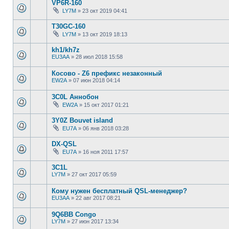
VP6R-160
LY7M
»
23 окт 2019 04:41
T30GC-160
LY7M
»
13 окт 2019 18:13
kh1/kh7z
EU3AA
»
28 июл 2018 15:58
Косово - Z6 префикс незаконный
EW2A
»
07 июн 2018 04:14
3C0L Аннобон
EW2A
»
15 окт 2017 01:21
3Y0Z Bouvet island
EU7A
»
06 янв 2018 03:28
DX-QSL
EU7A
»
16 ноя 2011 17:57
3C1L
LY7M
»
27 окт 2017 05:59
Кому нужен бесплатный QSL-менеджер?
EU3AA
»
22 авг 2017 08:21
9Q6BB Congo
LY7M
»
27 июн 2017 13:34