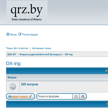
Вход
Регистрация
Темы без ответов
|
Активные темы
QRZ.BY
Форум радиолюбителей Беларуси
DX-ing
DX-ing
Ф
Форум
160 метров
Поиск
Расширенный
Новая тема
Т