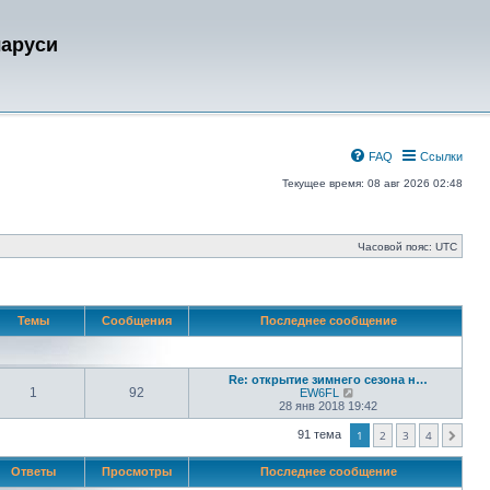
ларуси
FAQ
Ссылки
Текущее время: 08 авг 2026 02:48
Часовой пояс:
UTC
Темы
Сообщения
Последнее сообщение
Re: открытие зимнего сезона н…
1
92
П
EW6FL
е
28 янв 2018 19:42
р
е
91 тема
1
2
3
4
След.
й
т
и
Ответы
Просмотры
Последнее сообщение
к