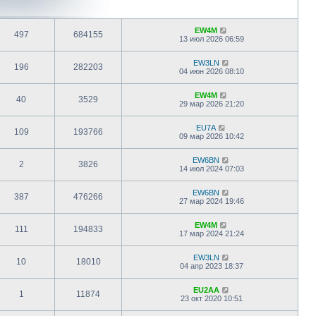
п
о
с
л
EW4M
497
684155
е
13 июл 2026 06:59
д
н
EW3LN
е
196
282203
04 июн 2026 08:10
м
у
с
EW4M
о
40
3529
29 мар 2026 21:20
о
б
щ
EU7A
109
193766
е
09 мар 2026 10:42
н
и
ю
EW6BN
2
3826
14 июл 2024 07:03
EW6BN
387
476266
27 мар 2024 19:46
EW4M
111
194833
17 мар 2024 21:24
EW3LN
10
18010
04 апр 2023 18:37
EU2AA
1
11874
23 окт 2020 10:51