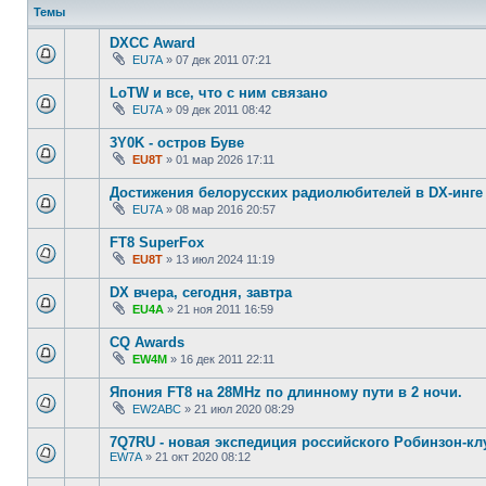
Темы
DXCC Award
EU7A
»
07 дек 2011 07:21
LoTW и все, что с ним связано
EU7A
»
09 дек 2011 08:42
3Y0K - остров Буве
EU8T
»
01 мар 2026 17:11
Достижения белорусских радиолюбителей в DX-инге
EU7A
»
08 мар 2016 20:57
FT8 SuperFox
EU8T
»
13 июл 2024 11:19
DX вчера, сегодня, завтра
EU4A
»
21 ноя 2011 16:59
CQ Awards
EW4M
»
16 дек 2011 22:11
Япония FT8 на 28MHz по длинному пути в 2 ночи.
EW2ABC
»
21 июл 2020 08:29
7Q7RU - новая экспедиция российского Робинзон-кл
EW7A
»
21 окт 2020 08:12