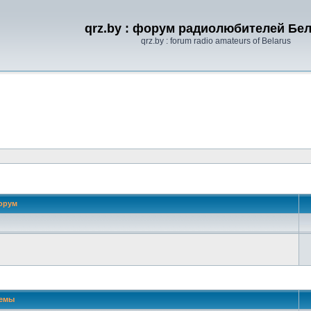
qrz.by : форум радиолюбителей Бе
qrz.by : forum radio amateurs of Belarus
орум
 поиск
емы