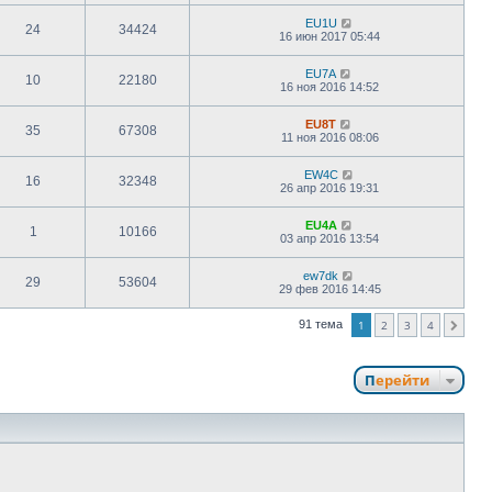
EU1U
24
34424
16 июн 2017 05:44
EU7A
10
22180
16 ноя 2016 14:52
EU8T
35
67308
11 ноя 2016 08:06
EW4C
16
32348
26 апр 2016 19:31
EU4A
1
10166
03 апр 2016 13:54
ew7dk
29
53604
29 фев 2016 14:45
91 тема
1
2
3
4
След.
Перейти