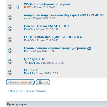
WSJT-X - проблема со звуком
EU8T
»
27 янв 2016 09:06
вопрос по подключению Riq expert -CW TYPE-IC718
andy
»
17 фев 2015 18:07
UnicomDual на YAESU FT 897
EW6BN
»
20 фев 2015 12:31
ПРОГРАММА ДЛЯ ЦИФРЫ LOGGER32
EW8OG
»
21 янв 2012 00:50
Нужны советы начинающему цифровику)))
EW1I
»
06 янв 2014 11:59
QRP для JT65
RA4FOC
»
16 сен 2013 21:06
BPSK-31
EW4RF
»
11 июл 2013 13:53
Новая тема
Вернуться к списку форумов
Права доступа