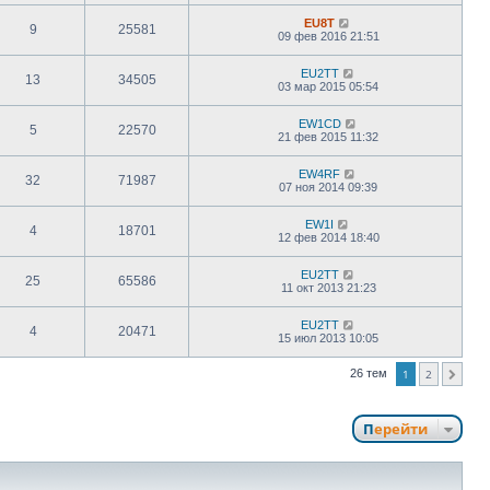
EU8T
9
25581
09 фев 2016 21:51
EU2TT
13
34505
03 мар 2015 05:54
EW1CD
5
22570
21 фев 2015 11:32
EW4RF
32
71987
07 ноя 2014 09:39
EW1I
4
18701
12 фев 2014 18:40
EU2TT
25
65586
11 окт 2013 21:23
EU2TT
4
20471
15 июл 2013 10:05
26 тем
1
2
След.
Перейти