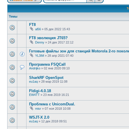
Т
Темы
FT8
al56
»
05 дек 2022 15:43
FT8 эволюция JT65?
Denny
»
24 дек 2017 22:12
Готовые файлы зон для станций Motorola 2-го покол
YL3IM
»
28 апр 2021 07:40
Программа FSQCall
Andrijko
»
02 янв 2020 09:10
SharkRF OpenSpot
eu1aq
»
28 мар 2019 11:08
Fldigi-4.0.18
EW4TT
»
23 янв 2019 16:21
Проблема с UnicomDual.
misr
»
07 ноя 2018 10:08
WSJT-X 2.0
eu1aq
»
12 дек 2018 09:51