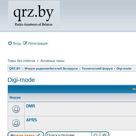
Вход
Регистрация
Темы без ответов
|
Активные темы
QRZ.BY
Форум радиолюбителей Беларуси
Технический форум
Digi-mode
Digi-mode
Ф
Форум
DMR
APRS
Поиск
Расширенный
Новая тема