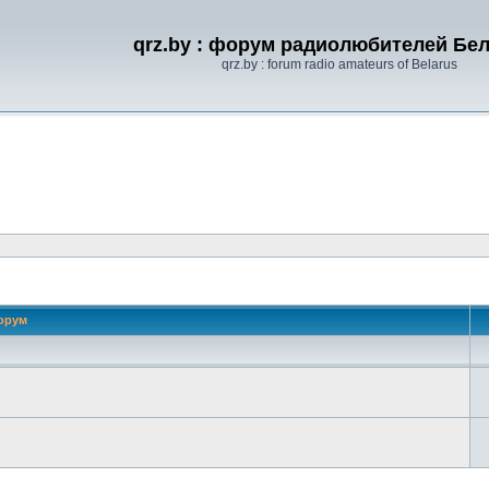
qrz.by : форум радиолюбителей Бе
qrz.by : forum radio amateurs of Belarus
орум
 поиск