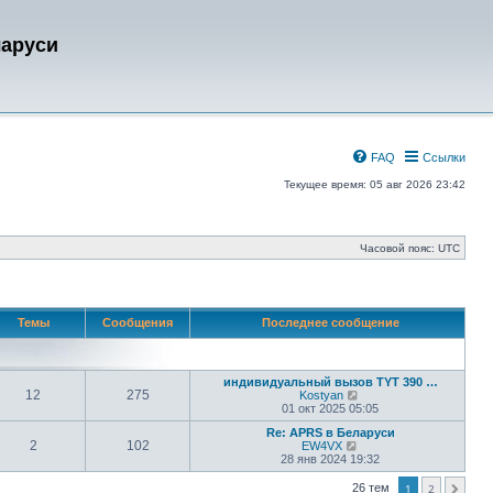
ларуси
FAQ
Ссылки
Текущее время: 05 авг 2026 23:42
Часовой пояс:
UTC
Темы
Сообщения
Последнее сообщение
индивидуальный вызов TYT 390 …
12
275
П
Kostyan
е
01 окт 2025 05:05
р
Re: APRS в Беларуси
е
2
102
П
EW4VX
й
е
28 янв 2024 19:32
т
р
и
е
к
26 тем
1
2
След.