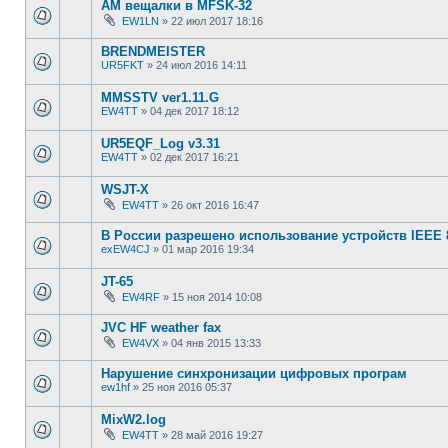
АМ вещалки в MFSK-32
EW1LN
»
22 июл 2017 18:16
BRENDMEISTER
UR5FKT
»
24 июл 2016 14:11
MMSSTV ver1.11.G
EW4TT
»
04 дек 2017 18:12
UR5EQF_Log v3.31
EW4TT
»
02 дек 2017 16:21
WSJT-X
EW4TT
»
26 окт 2016 16:47
В России разрешено использование устройств IEEE 
exEW4CJ
»
01 мар 2016 19:34
JT-65
EW4RF
»
15 ноя 2014 10:08
JVC HF weather fax
EW4VX
»
04 янв 2015 13:33
Нарушение синхронизации цифровых програм
ew1hf
»
25 ноя 2016 05:37
MixW2.log
EW4TT
»
28 май 2016 19:27