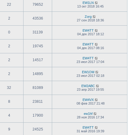
EW1LN
22
79652
13 окт 2018 16:45
Zorg
2
43536
27 сен 2018 18:36
EW4TT
0
31139
04 дек 2017 18:12
EW4TT
2
19745
04 дек 2017 08:16
EW4TT
2
14517
23 июл 2017 17:04
EW1OM
2
14895
23 июл 2017 02:18
EW2ABC
32
81089
23 апр 2017 19:55
EW4VX
8
23811
08 фев 2017 21:48
ew1hf
4
17900
28 ноя 2016 17:34
EW4TT
9
24525
31 май 2016 19:39