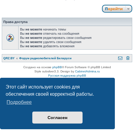
Перейти
Права доступа
Вы
не можете
начинать темы
Вы
не можете
отвечать на сообщения
Вы
не можете
редактировать свои сообщения
Вы
не можете
удалять свои сообщения
Вы
не можете
добавлять вложения
QRZ.BY
Форум радиолюбителей Беларуси
Создано на основе
phpBB
® Forum Software © phpBB Limited
Style subsilver3.3. Design by
CabinetAdmina.ru
Русская поддержка phpBB
Конфиденциальность
|
Правила
Этот сайт использует cookies для
обеспечения своей корректной работы.
Подробнее
Согласен