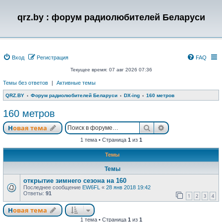
qrz.by : форум радиолюбителей Беларуси
Вход
Регистрация
FAQ
Текущее время: 07 авг 2026 07:36
Темы без ответов
|
Активные темы
QRZ.BY
Форум радиолюбителей Беларуси
DX-ing
160 метров
160 метров
Поиск
Расширенный п
Новая тема
1 тема • Страница
1
из
1
Темы
Темы
открытие зимнего сезона на 160
Последнее сообщение
EW6FL
«
28 янв 2018 19:42
Ответы:
91
1
2
3
4
Новая тема
1 тема • Страница
1
из
1