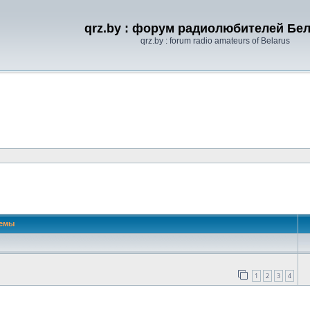
qrz.by : форум радиолюбителей Бе
qrz.by : forum radio amateurs of Belarus
 поиск
емы
1
2
3
4