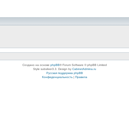
Создано на основе
phpBB
® Forum Software © phpBB Limited
Style subsilver3.3. Design by
CabinetAdmina.ru
Русская поддержка phpBB
Конфиденциальность
|
Правила