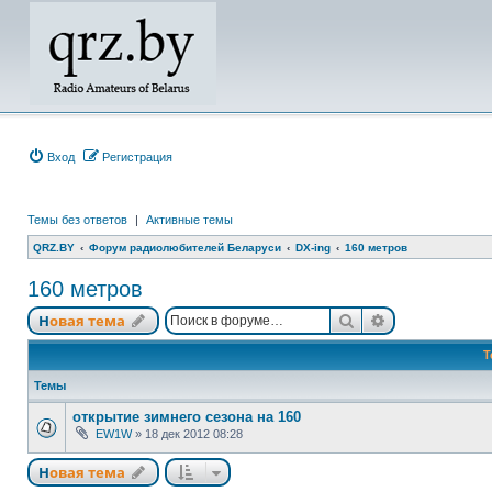
Вход
Регистрация
Темы без ответов
|
Активные темы
QRZ.BY
Форум радиолюбителей Беларуси
DX-ing
160 метров
160 метров
Поиск
Расширенный
Новая тема
Т
Темы
открытие зимнего сезона на 160
EW1W
»
18 дек 2012 08:28
Новая тема