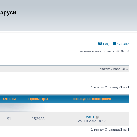
ларуси
FAQ
Ссылки
Текущее время: 06 авг 2026 04:57
Часовой пояс:
UTC
1 тема • Страница
1
из
1
Ответы
Просмотры
Последнее сообщение
EW6FL
91
152933
28 янв 2018 19:42
1 тема • Страница
1
из
1