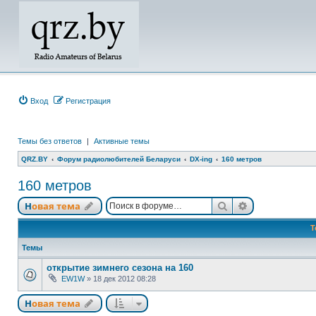
Вход
Регистрация
Темы без ответов
|
Активные темы
QRZ.BY
Форум радиолюбителей Беларуси
DX-ing
160 метров
160 метров
Поиск
Расширенный
Новая тема
Т
Темы
открытие зимнего сезона на 160
EW1W
»
18 дек 2012 08:28
Новая тема