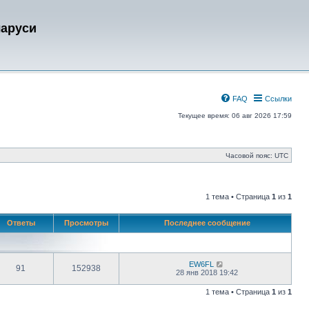
ларуси
FAQ
Ссылки
Текущее время: 06 авг 2026 17:59
Часовой пояс:
UTC
1 тема • Страница
1
из
1
Ответы
Просмотры
Последнее сообщение
EW6FL
91
152938
28 янв 2018 19:42
1 тема • Страница
1
из
1