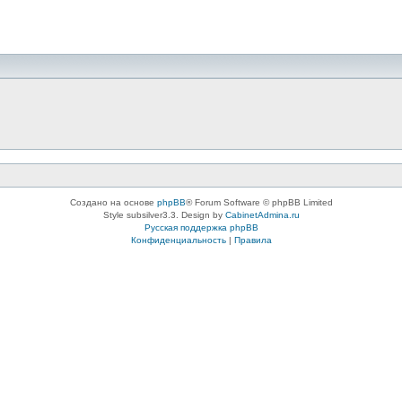
Создано на основе
phpBB
® Forum Software © phpBB Limited
Style subsilver3.3. Design by
CabinetAdmina.ru
Русская поддержка phpBB
Конфиденциальность
|
Правила