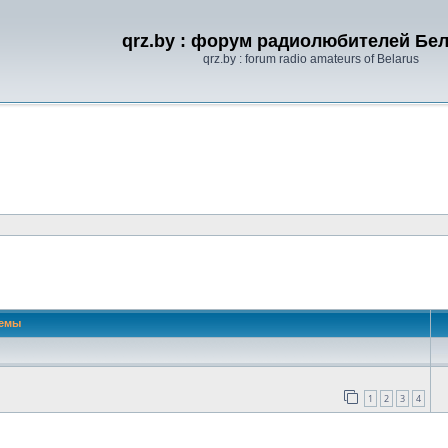
qrz.by : форум радиолюбителей Бе
qrz.by : forum radio amateurs of Belarus
 поиск
емы
1
2
3
4