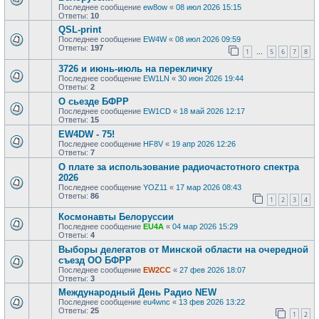
Последнее сообщение
ew8ow
«
08 июл 2026 15:15
Ответы:
10
QSL-print
Последнее сообщение
EW4W
«
08 июл 2026 09:59
Ответы:
197
1
5
6
7
8
…
3726 и июнь-июль на перекличку
Последнее сообщение
EW1LN
«
30 июн 2026 19:44
Ответы:
2
О сьезде БФРР
Последнее сообщение
EW1CD
«
18 май 2026 12:17
Ответы:
15
EW4DW - 75!
Последнее сообщение
HF8V
«
19 апр 2026 12:26
Ответы:
7
О плате за использование радиочастотного спектра
2026
Последнее сообщение
YOZ11
«
17 мар 2026 08:43
Ответы:
86
1
2
3
4
Космонавты Белоруссии
Последнее сообщение
EU4A
«
04 мар 2026 15:29
Ответы:
4
Выборы делегатов от Минской области на очередной
съезд ОО БФРР
Последнее сообщение
EW2CC
«
27 фев 2026 18:07
Ответы:
3
Международный День Радио NEW
Последнее сообщение
eu4wnc
«
13 фев 2026 13:22
Ответы:
25
1
2