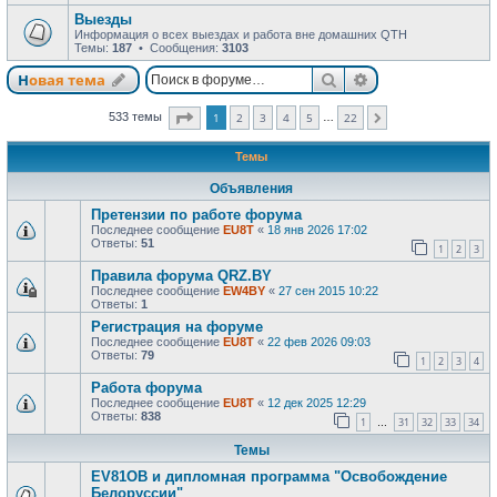
Выезды
Информация о всех выездах и работа вне домашних QTH
Темы:
187
• Сообщения:
3103
Поиск
Расширенный п
Новая тема
Страница
1
из
22
533 темы
1
2
3
4
5
22
…
След.
Темы
Объявления
Претензии по работе форума
Последнее сообщение
EU8T
«
18 янв 2026 17:02
Ответы:
51
1
2
3
Правила форума QRZ.BY
Последнее сообщение
EW4BY
«
27 сен 2015 10:22
Ответы:
1
Регистрация на форуме
Последнее сообщение
EU8T
«
22 фев 2026 09:03
Ответы:
79
1
2
3
4
Работа форума
Последнее сообщение
EU8T
«
12 дек 2025 12:29
Ответы:
838
1
31
32
33
34
…
Темы
EV81OB и дипломная программа "Освобождение
Белоруссии"