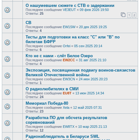
О нашумевшем сюжете с СТВ о задержании
Последнее сообщение
VE3EUT
«
09 фев 2026 19:50
Ответы:
25
1
2
CB
Последнее сообщение
EW1SW
«
20 дек 2025 19:25
Ответы:
4
Тесты для подготовки на класс "С" или "В" по
билетам БФРР
Последнее сообщение
Orfei
«
05 сен 2025 20:14
Ответы:
6
Кто не с нами - слёт Белое Озеро
Последнее сообщение
EW2CC
«
31 авг 2025 21:10
Ответы:
4
Экспозиция, посвященная подвигу воинов-связистов
Великой Отечественной войны
Последнее сообщение
EW3CN
«
24 июн 2025 20:23
Ответы:
1
О радиолюбителях в СМИ
Последнее сообщение
EU8T
«
13 июн 2025 14:34
Ответы:
24
Мемориал Победа-80
Последнее сообщение
Xela
«
12 май 2025 07:31
Ответы:
23
Разработка ПО для обсчета результатов
соревнований
Последнее сообщение
EW8TX
«
10 мар 2025 21:13
Ответы:
12
Радионаблюдатель в Беларуси SWL