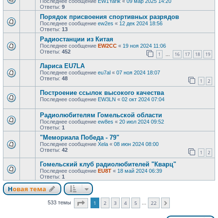
Последнее сообщение
EW1Yarik
«
09 мар 2025 14:20
Ответы:
9
Порядок присвоения спортивных разрядов
Последнее сообщение
ew2es
«
12 дек 2024 18:56
Ответы:
13
Радиостанции из Китая
Последнее сообщение
EW2CC
«
19 ноя 2024 11:06
Ответы:
452
1
16
17
18
19
…
Лариса EU7LA
Последнее сообщение
eu7al
«
07 ноя 2024 18:07
Ответы:
48
1
2
Построение ссылок высокого качества
Последнее сообщение
EW3LN
«
02 окт 2024 07:04
Радиолюбителям Гомельской области
Последнее сообщение
ew8es
«
20 июл 2024 09:52
Ответы:
1
"Мемориала Победа - 79"
Последнее сообщение
Xela
«
08 июн 2024 08:00
Ответы:
42
1
2
Гомельский клуб радиолюбителей "Кварц"
Последнее сообщение
EU8T
«
18 май 2024 06:39
Ответы:
1
Новая тема
Страница
1
из
22
533 темы
1
2
3
4
5
22
…
След.