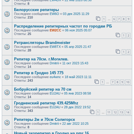
Последнее сообщение
EW4DX
«
22 янв 2026 08:36
Ответы:
8
Белорусские репитеры
Последнее сообщение
EW6O
«
03 дек 2025 11:29
Ответы:
210
1
6
7
8
9
…
Распределение репитерных частот по городам РБ
Последнее сообщение
EW2CC
«
06 ноя 2025 05:07
Ответы:
25
1
2
Ретрансляторы Brandmeister
Последнее сообщение
EW8TX
«
05 апр 2025 21:47
Ответы:
28
1
2
Репитер на 70см. г.Могилев.
Последнее сообщение
Dmitrii
«
11 окт 2023 15:43
Ответы:
14
Репитер в Гродно 145 775
Последнее сообщение
eu4wnc
«
18 май 2023 11:11
Ответы:
243
1
7
8
9
10
…
Бобруйский репитер на 70 см
Последнее сообщение
EU2AU
«
05 янв 2023 08:58
Ответы:
14
Гродненский репитер 439.425Mhz
Последнее сообщение
EU2AU
«
28 дек 2022 19:52
Ответы:
343
1
11
12
13
14
…
Репитеры 2м и 70см Солигорск
Последнее сообщение
Dmitrii
«
22 авг 2022 10:25
Ответы:
8
Новый эхорепитер в Гродно на pmr 16