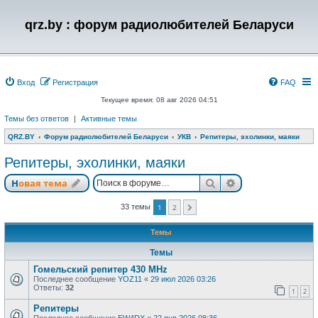
qrz.by : форум радиолюбителей Беларуси
Вход
Регистрация
FAQ
Текущее время: 08 авг 2026 04:51
Темы без ответов
|
Активные темы
QRZ.BY
Форум радиолюбителей Беларуси
УКВ
Репитеры, эхолинки, маяки
Репитеры, эхолинки, маяки
Поиск
Расширенный п
Новая тема
33 темы
1
2
След.
Темы
Темы
Гомельский репитер 430 MHz
Последнее сообщение
YOZ11
«
29 июл 2026 03:26
Ответы:
32
1
2
Репитеры