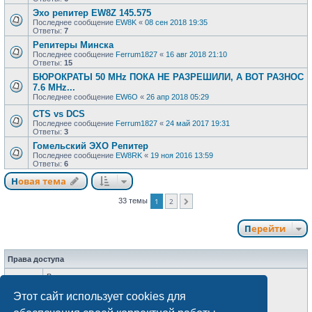
Эхо репитер EW8Z 145.575
Последнее сообщение
EW8K
«
08 сен 2018 19:35
Ответы:
7
Репитеры Минска
Последнее сообщение
Ferrum1827
«
16 авг 2018 21:10
Ответы:
15
БЮРОКРАТЫ 50 MHz ПОКА НЕ РАЗРЕШИЛИ, А ВОТ РАЗНОС
7.6 MHz...
Последнее сообщение
EW6O
«
26 апр 2018 05:29
CTS vs DCS
Последнее сообщение
Ferrum1827
«
24 май 2017 19:31
Ответы:
3
Гомельский ЭХО Репитер
Последнее сообщение
EW8RK
«
19 ноя 2016 13:59
Ответы:
6
Новая тема
33 темы
1
2
След.
Перейти
Права доступа
Вы
не можете
начинать темы
Вы
не можете
отвечать на сообщения
Этот сайт использует cookies для
Вы
не можете
редактировать свои сообщения
Вы
не можете
удалять свои сообщения