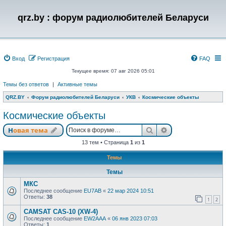
qrz.by : форум радиолюбителей Беларуси
Вход
Регистрация
FAQ
Текущее время: 07 авг 2026 05:01
Темы без ответов
|
Активные темы
QRZ.BY
Форум радиолюбителей Беларуси
УКВ
Космические объекты
Космические объекты
Поиск
Расширенный п
Новая тема
13 тем • Страница
1
из
1
Темы
Темы
МКС
Последнее сообщение
EU7AB
«
22 мар 2024 10:51
Ответы:
38
1
2
CAMSAT CAS-10 (XW-4)
Последнее сообщение
EW2AAA
«
06 янв 2023 07:03
Ответы:
1