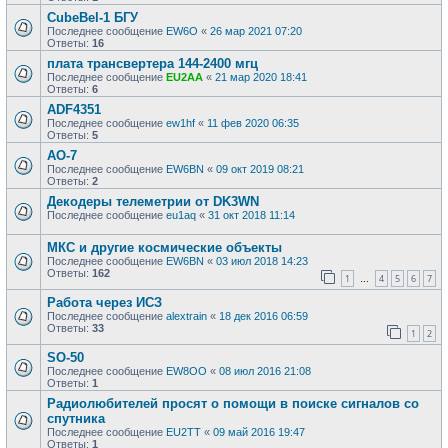
CubeBel-1 БГУ
Последнее сообщение
EW6O
«
26 мар 2021 07:20
Ответы:
16
плата трансвертера 144-2400 мгц
Последнее сообщение
EU2AA
«
21 мар 2020 18:41
Ответы:
6
ADF4351
Последнее сообщение
ew1hf
«
11 фев 2020 06:35
Ответы:
5
AO-7
Последнее сообщение
EW6BN
«
09 окт 2019 08:21
Ответы:
2
Декодеры телеметрии от DK3WN
Последнее сообщение
eu1aq
«
31 окт 2018 11:14
МКС и другие космические объекты
Последнее сообщение
EW6BN
«
03 июл 2018 14:23
Ответы:
162
1
4
5
6
7
…
Работа через ИСЗ
Последнее сообщение
alextrain
«
18 дек 2016 06:59
Ответы:
33
1
2
SO-50
Последнее сообщение
EW8OO
«
08 июл 2016 21:08
Ответы:
1
Радиолюбителей просят о помощи в поиске сигналов со
спутника
Последнее сообщение
EU2TT
«
09 май 2016 19:47
Ответы:
1