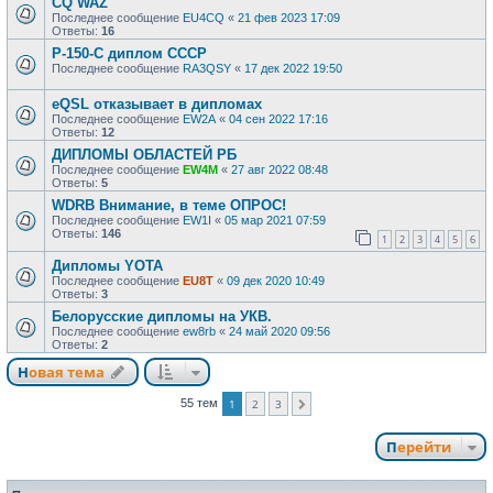
CQ WAZ
Последнее сообщение
EU4CQ
«
21 фев 2023 17:09
Ответы:
16
Р-150-С диплом СССР
Последнее сообщение
RA3QSY
«
17 дек 2022 19:50
eQSL отказывает в дипломах
Последнее сообщение
EW2A
«
04 сен 2022 17:16
Ответы:
12
ДИПЛОМЫ ОБЛАСТЕЙ РБ
Последнее сообщение
EW4M
«
27 авг 2022 08:48
Ответы:
5
WDRB Внимание, в теме ОПРОС!
Последнее сообщение
EW1I
«
05 мар 2021 07:59
Ответы:
146
1
2
3
4
5
6
Дипломы YOTA
Последнее сообщение
EU8T
«
09 дек 2020 10:49
Ответы:
3
Белорусские дипломы на УКВ.
Последнее сообщение
ew8rb
«
24 май 2020 09:56
Ответы:
2
Новая тема
55 тем
1
2
3
След.
Перейти