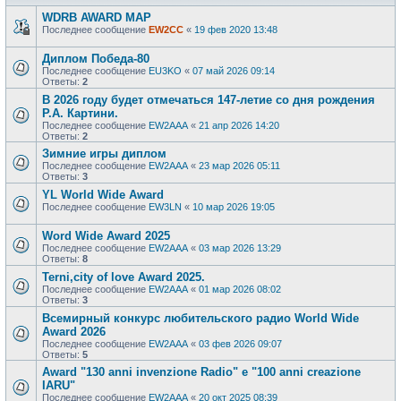
WDRB AWARD MAP
Последнее сообщение
EW2CC
«
19 фев 2020 13:48
Диплом Победа-80
Последнее сообщение
EU3KO
«
07 май 2026 09:14
Ответы:
2
В 2026 году будет отмечаться 147-летие со дня рождения
Р.А. Картини.
Последнее сообщение
EW2AAA
«
21 апр 2026 14:20
Ответы:
2
Зимние игры диплом
Последнее сообщение
EW2AAA
«
23 мар 2026 05:11
Ответы:
3
YL World Wide Award
Последнее сообщение
EW3LN
«
10 мар 2026 19:05
Word Wide Award 2025
Последнее сообщение
EW2AAA
«
03 мар 2026 13:29
Ответы:
8
Terni,city of love Award 2025.
Последнее сообщение
EW2AAA
«
01 мар 2026 08:02
Ответы:
3
Всемирный конкурс любительского радио World Wide
Award 2026
Последнее сообщение
EW2AAA
«
03 фев 2026 09:07
Ответы:
5
Award "130 anni invenzione Radio" e "100 anni creazione
IARU"
Последнее сообщение
EW2AAA
«
20 окт 2025 08:39