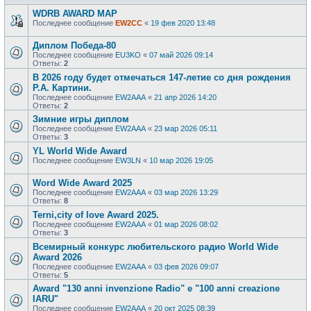
WDRB AWARD MAP
Последнее сообщение
EW2CC
«
19 фев 2020 13:48
Диплом Победа-80
Последнее сообщение
EU3KO
«
07 май 2026 09:14
Ответы:
2
В 2026 году будет отмечаться 147-летие со дня рождения
Р.А. Картини.
Последнее сообщение
EW2AAA
«
21 апр 2026 14:20
Ответы:
2
Зимние игры диплом
Последнее сообщение
EW2AAA
«
23 мар 2026 05:11
Ответы:
3
YL World Wide Award
Последнее сообщение
EW3LN
«
10 мар 2026 19:05
Word Wide Award 2025
Последнее сообщение
EW2AAA
«
03 мар 2026 13:29
Ответы:
8
Terni,city of love Award 2025.
Последнее сообщение
EW2AAA
«
01 мар 2026 08:02
Ответы:
3
Всемирный конкурс любительского радио World Wide
Award 2026
Последнее сообщение
EW2AAA
«
03 фев 2026 09:07
Ответы:
5
Award "130 anni invenzione Radio" e "100 anni creazione
IARU"
Последнее сообщение
EW2AAA
«
20 окт 2025 08:39