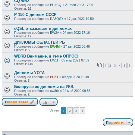
CQ WAZ
Последнее сообщение
EU4CQ
«
21 фев 2023 17:09
Ответы:
16
Р-150-С диплом СССР
Последнее сообщение
RA3QSY
«
17 дек 2022 19:50
eQSL отказывает в дипломах
Последнее сообщение
EW2A
«
04 сен 2022 17:16
Ответы:
12
ДИПЛОМЫ ОБЛАСТЕЙ РБ
Последнее сообщение
EW4M
«
27 авг 2022 08:48
Ответы:
5
WDRB Внимание, в теме ОПРОС!
Последнее сообщение
EW1I
«
05 мар 2021 07:59
Ответы:
146
1
2
3
4
5
6
Дипломы YOTA
Последнее сообщение
EU8T
«
09 дек 2020 10:49
Ответы:
3
Белорусские дипломы на УКВ.
Последнее сообщение
ew8rb
«
24 май 2020 09:56
Ответы:
2
Новая тема
55 тем
1
2
3
След.
Перейти