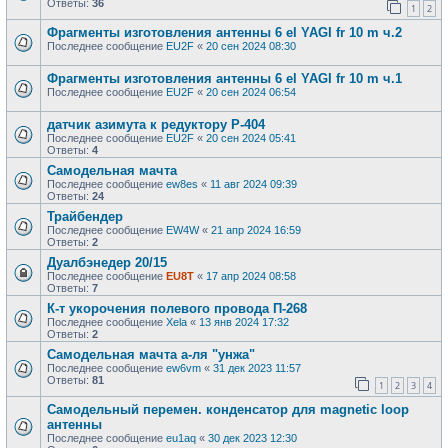
Ответы:
36
1
2
Фрагменты изготовления антенны 6 el YAGI fr 10 m ч.2
Последнее сообщение
EU2F
«
20 сен 2024 08:30
Фрагменты изготовления антенны 6 el YAGI fr 10 m ч.1
Последнее сообщение
EU2F
«
20 сен 2024 06:54
датчик азимута к редуктору P-404
Последнее сообщение
EU2F
«
20 сен 2024 05:41
Ответы:
4
Самодельная мачта
Последнее сообщение
ew8es
«
11 авг 2024 09:39
Ответы:
24
Трайбендер
Последнее сообщение
EW4W
«
21 апр 2024 16:59
Ответы:
2
Дуалбэнедер 20/15
Последнее сообщение
EU8T
«
17 апр 2024 08:58
Ответы:
7
К-т укорочения полевого провода П-268
Последнее сообщение
Xela
«
13 янв 2024 17:32
Ответы:
2
Самодельная мачта а-ля "унжа"
Последнее сообщение
ew6vm
«
31 дек 2023 11:57
Ответы:
81
1
2
3
4
Самодельный перемен. конденсатор для magnetic loop
антенны
Последнее сообщение
eu1aq
«
30 дек 2023 12:30