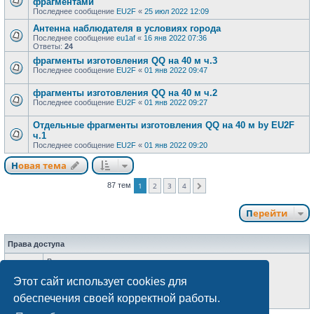
фрагментами
Последнее сообщение
EU2F
«
25 июл 2022 12:09
Антенна наблюдателя в условиях города
Последнее сообщение
eu1af
«
16 янв 2022 07:36
Ответы:
24
фрагменты изготовления QQ на 40 м ч.3
Последнее сообщение
EU2F
«
01 янв 2022 09:47
фрагменты изготовления QQ на 40 м ч.2
Последнее сообщение
EU2F
«
01 янв 2022 09:27
Отдельные фрагменты изготовления QQ на 40 м by EU2F
ч.1
Последнее сообщение
EU2F
«
01 янв 2022 09:20
Новая тема
87 тем
1
2
3
4
След.
Перейти
Права доступа
Вы
не можете
начинать темы
Вы
не можете
отвечать на сообщения
Этот сайт использует cookies для
Вы
не можете
редактировать свои сообщения
Вы
не можете
удалять свои сообщения
обеспечения своей корректной работы.
Вы
не можете
добавлять вложения