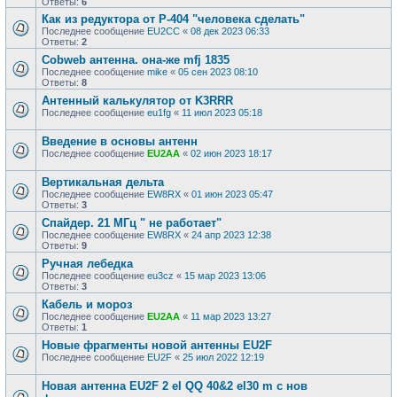
Ответы:
6
Как из редуктора от P-404 "человека сделать"
Последнее сообщение
EU2CC
«
08 дек 2023 06:33
Ответы:
2
Cobweb антенна. она-же mfj 1835
Последнее сообщение
mike
«
05 сен 2023 08:10
Ответы:
8
Антенный калькулятор от K3RRR
Последнее сообщение
eu1fg
«
11 июл 2023 05:18
Введение в основы антенн
Последнее сообщение
EU2AA
«
02 июн 2023 18:17
Вертикальная дельта
Последнее сообщение
EW8RX
«
01 июн 2023 05:47
Ответы:
3
Спайдер. 21 МГц " не работает"
Последнее сообщение
EW8RX
«
24 апр 2023 12:38
Ответы:
9
Ручная лебедка
Последнее сообщение
eu3cz
«
15 мар 2023 13:06
Ответы:
3
Кабель и мороз
Последнее сообщение
EU2AA
«
11 мар 2023 13:27
Ответы:
1
Новые фрагменты новой антенны EU2F
Последнее сообщение
EU2F
«
25 июл 2022 12:19
Новая антенна EU2F 2 el QQ 40&2 el30 m с нов