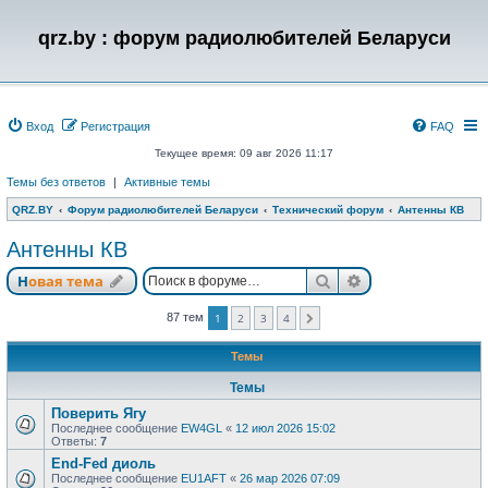
qrz.by : форум радиолюбителей Беларуси
Вход
Регистрация
FAQ
Текущее время: 09 авг 2026 11:17
Темы без ответов
|
Активные темы
QRZ.BY
Форум радиолюбителей Беларуси
Технический форум
Антенны КВ
Антенны КВ
Поиск
Расширенный п
Новая тема
87 тем
1
2
3
4
След.
Темы
Темы
Поверить Ягу
Последнее сообщение
EW4GL
«
12 июл 2026 15:02
Ответы:
7
End-Fed диоль
Последнее сообщение
EU1AFT
«
26 мар 2026 07:09