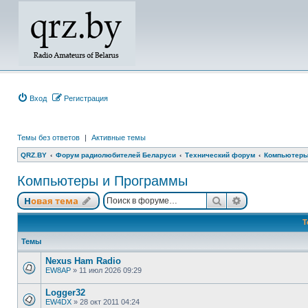
Вход
Регистрация
Темы без ответов
|
Активные темы
QRZ.BY
Форум радиолюбителей Беларуси
Технический форум
Компьютеры
Компьютеры и Программы
Поиск
Расширенный
Новая тема
Т
Темы
Nexus Ham Radio
EW8AP
»
11 июл 2026 09:29
Logger32
EW4DX
»
28 окт 2011 04:24