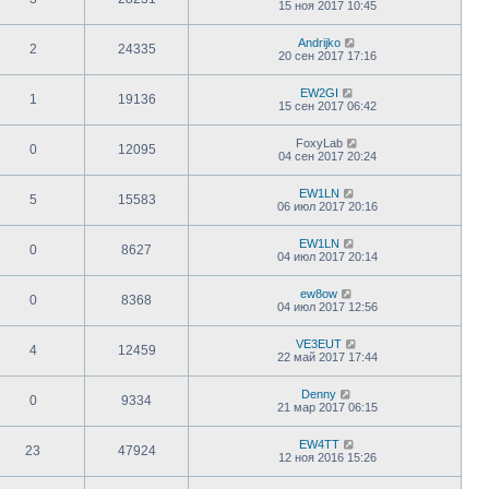
15 ноя 2017 10:45
Andrijko
2
24335
20 сен 2017 17:16
EW2GI
1
19136
15 сен 2017 06:42
FoxyLab
0
12095
04 сен 2017 20:24
EW1LN
5
15583
06 июл 2017 20:16
EW1LN
0
8627
04 июл 2017 20:14
ew8ow
0
8368
04 июл 2017 12:56
VE3EUT
4
12459
22 май 2017 17:44
Denny
0
9334
21 мар 2017 06:15
EW4TT
23
47924
12 ноя 2016 15:26