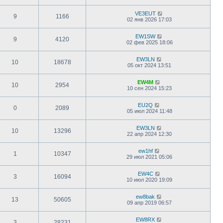
VE3EUT
9
1166
02 янв 2026 17:03
EW1SW
9
4120
02 фев 2025 18:06
EW3LN
10
18678
05 окт 2024 13:51
EW4M
10
2954
10 сен 2024 15:23
EU2Q
0
2089
05 июл 2024 11:48
EW3LN
10
13296
22 апр 2024 12:30
ew1hf
1
10347
29 июл 2021 05:06
EW4C
3
16094
10 июл 2020 19:09
ew8bak
13
50605
09 апр 2019 06:57
EW8RX
3
28231