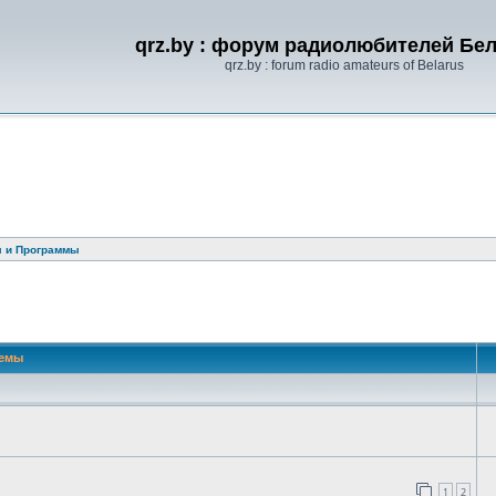
qrz.by : форум радиолюбителей Бе
qrz.by : forum radio amateurs of Belarus
 и Программы
 поиск
емы
1
2