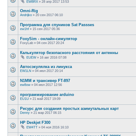
EW8RX
»
28 апр 2017 13:53
Omni-Rig
Andrijko
»
20 сен 2017 06:10
Программа для спуников Sat Passses
ew1hf
»
15 сен 2017 05:36
FoxySim - онлайн-симулятор
FoxyLab
»
04 сен 2017 20:24
Калькулятор безопасного расстояния от антенны
EUEW
»
16 авг 2016 07:08
Автосэкулялка из линукса
EW1LN
»
04 июл 2017 20:14
N1MM и трансивер FT-897
ew8ow
»
04 июл 2017 12:56
программирование arduino
EU1U
»
21 май 2017 19:09
Ресурс для создания простых азимутальных карт
Denny
»
21 мар 2017 06:15
HP Deskjet F300
EW4TT
»
04 ноя 2016 16:10