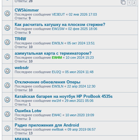
Ответы:
28
1
2
CWSkimmer
Последнее сообщение
VE3EUT
«
02 янв 2026 17:03
Ответы:
9
Как расчитать катушку на плоском стержне?
Последнее сообщение
EW1SW
«
02 фев 2025 18:06
Ответы:
9
TR4W
Последнее сообщение
EW3LN
«
05 окт 2024 13:51
Ответы:
10
азимутальная карта с терминатором?
Последнее сообщение
EW4M
«
10 сен 2024 15:23
Ответы:
10
websdr
Последнее сообщение
EU2Q
«
05 июл 2024 11:48
Отключение обновления Оперы
Последнее сообщение
EW3LN
«
22 апр 2024 12:30
Ответы:
10
Катайская батарея на ноутбук HP ProBook 4535s
Последнее сообщение
ew1hf
«
29 июл 2021 05:06
Ответы:
1
Ошибка Lotw
Последнее сообщение
EW4C
«
10 июл 2020 19:09
Ответы:
3
Радио приложения для Android
Последнее сообщение
ew8bak
«
09 апр 2019 06:57
Ответы:
13
MMANA