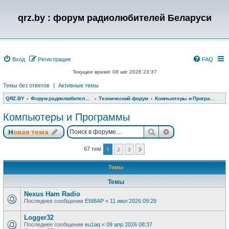
qrz.by : форум радиолюбителей Беларуси
Вход
Регистрация
FAQ
Текущее время: 08 авг 2026 23:37
Темы без ответов
|
Активные темы
QRZ.BY
Форум радиолюбителей Беларуси
Технический форум
Компьютеры и Программы
Компьютеры и Программы
Поиск
Расширенный п
Новая тема
67 тем
1
2
3
След.
Темы
Темы
Nexus Ham Radio
Последнее сообщение
EW8AP
«
11 июл 2026 09:29
Logger32
Последнее сообщение
eu1aq
«
09 апр 2026 08:37