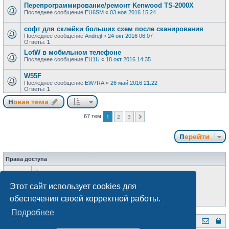
Перепрограммирование/ремонт Kenwood TS-2000X
Последнее сообщение
EU6SM
«
03 ноя 2016 15:24
софт для склейки больших схем после сканирования
Последнее сообщение
Andrejl
«
24 окт 2016 06:07
Ответы:
1
LotW в мобильном телефоне
Последнее сообщение
EU1U
«
18 окт 2016 14:35
W55F
Последнее сообщение
EW7RA
«
26 май 2016 21:22
Ответы:
1
Новая тема
67 тем
1
2
3
След.
Перейти
Права доступа
Вы
не можете
начинать темы
Вы
не можете
отвечать на сообщения
Этот сайт использует cookies для
Вы
не можете
редактировать свои сообщения
Вы
не можете
удалять свои сообщения
обеспечения своей корректной работы.
Вы
не можете
добавлять вложения
Подробнее
QRZ.BY
Форум радиолюбителей Беларуси