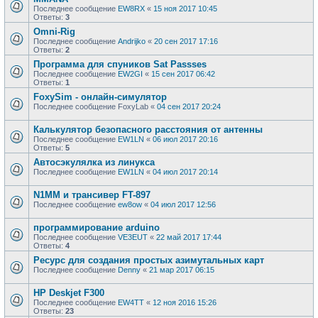
Последнее сообщение
EW8RX
«
15 ноя 2017 10:45
Ответы:
3
Omni-Rig
Последнее сообщение
Andrijko
«
20 сен 2017 17:16
Ответы:
2
Программа для спуников Sat Passses
Последнее сообщение
EW2GI
«
15 сен 2017 06:42
Ответы:
1
FoxySim - онлайн-симулятор
Последнее сообщение
FoxyLab
«
04 сен 2017 20:24
Калькулятор безопасного расстояния от антенны
Последнее сообщение
EW1LN
«
06 июл 2017 20:16
Ответы:
5
Автосэкулялка из линукса
Последнее сообщение
EW1LN
«
04 июл 2017 20:14
N1MM и трансивер FT-897
Последнее сообщение
ew8ow
«
04 июл 2017 12:56
программирование arduino
Последнее сообщение
VE3EUT
«
22 май 2017 17:44
Ответы:
4
Ресурс для создания простых азимутальных карт
Последнее сообщение
Denny
«
21 мар 2017 06:15
HP Deskjet F300
Последнее сообщение
EW4TT
«
12 ноя 2016 15:26
Ответы:
23