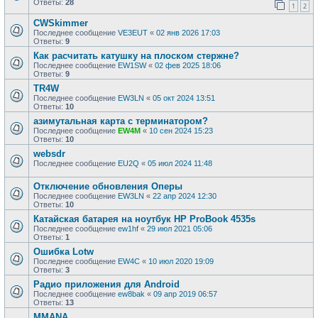
Ответы:
28
1
2
CWSkimmer
Последнее сообщение
VE3EUT
«
02 янв 2026 17:03
Ответы:
9
Как расчитать катушку на плоском стержне?
Последнее сообщение
EW1SW
«
02 фев 2025 18:06
Ответы:
9
TR4W
Последнее сообщение
EW3LN
«
05 окт 2024 13:51
Ответы:
10
азимутальная карта с терминатором?
Последнее сообщение
EW4M
«
10 сен 2024 15:23
Ответы:
10
websdr
Последнее сообщение
EU2Q
«
05 июл 2024 11:48
Отключение обновления Оперы
Последнее сообщение
EW3LN
«
22 апр 2024 12:30
Ответы:
10
Катайская батарея на ноутбук HP ProBook 4535s
Последнее сообщение
ew1hf
«
29 июл 2021 05:06
Ответы:
1
Ошибка Lotw
Последнее сообщение
EW4C
«
10 июл 2020 19:09
Ответы:
3
Радио приложения для Android
Последнее сообщение
ew8bak
«
09 апр 2019 06:57
Ответы:
13
MMANA