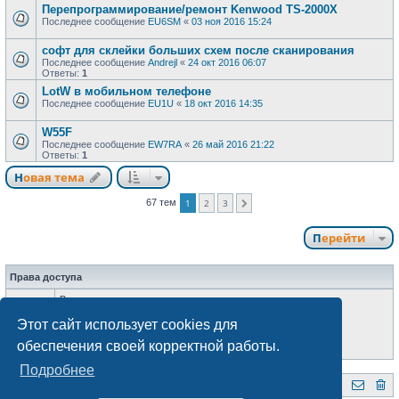
Перепрограммирование/ремонт Kenwood TS-2000X
Последнее сообщение
EU6SM
«
03 ноя 2016 15:24
софт для склейки больших схем после сканирования
Последнее сообщение
Andrejl
«
24 окт 2016 06:07
Ответы:
1
LotW в мобильном телефоне
Последнее сообщение
EU1U
«
18 окт 2016 14:35
W55F
Последнее сообщение
EW7RA
«
26 май 2016 21:22
Ответы:
1
Новая тема
67 тем
1
2
3
След.
Перейти
Права доступа
Вы
не можете
начинать темы
Вы
не можете
отвечать на сообщения
Этот сайт использует cookies для
Вы
не можете
редактировать свои сообщения
Вы
не можете
удалять свои сообщения
обеспечения своей корректной работы.
Вы
не можете
добавлять вложения
Подробнее
QRZ.BY
Форум радиолюбителей Беларуси