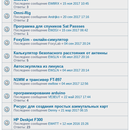
Последнее сообщение
EW8RX
«
15 ноя 2017 10:45
Ответы:
3
Omni-Rig
Последнее сообщение
Andrijko
«
20 сен 2017 17:16
Ответы:
2
Программа для спуников Sat Passses
Последнее сообщение
EW2GI
«
15 сен 2017 06:42
Ответы:
1
FoxySim - онлайн-симулятор
Последнее сообщение
FoxyLab
«
04 сен 2017 20:24
Калькулятор безопасного расстояния от антенны
Последнее сообщение
EW1LN
«
06 июл 2017 20:16
Ответы:
5
Автосэкулялка из линукса
Последнее сообщение
EW1LN
«
04 июл 2017 20:14
N1MM и трансивер FT-897
Последнее сообщение
ew8ow
«
04 июл 2017 12:56
программирование arduino
Последнее сообщение
VE3EUT
«
22 май 2017 17:44
Ответы:
4
Ресурс для создания простых азимутальных карт
Последнее сообщение
Denny
«
21 мар 2017 06:15
HP Deskjet F300
Последнее сообщение
EW4TT
«
12 ноя 2016 15:26
Ответы:
23