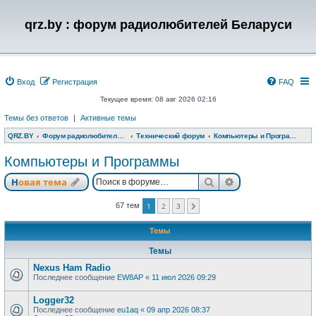
qrz.by : форум радиолюбителей Беларуси
Вход
Регистрация
FAQ
Текущее время: 08 авг 2026 02:16
Темы без ответов
|
Активные темы
QRZ.BY
Форум радиолюбителей Беларуси
Технический форум
Компьютеры и Программы
Компьютеры и Программы
Поиск
Расширенный п
Новая тема
67 тем
1
2
3
След.
Темы
Темы
Nexus Ham Radio
Последнее сообщение
EW8AP
«
11 июл 2026 09:29
Logger32
Последнее сообщение
eu1aq
«
09 апр 2026 08:37