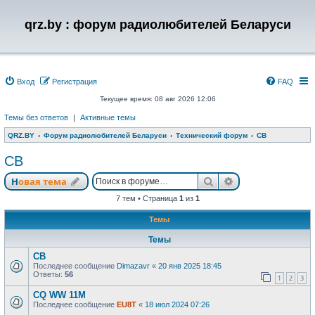
qrz.by : форум радиолюбителей Беларуси
Вход
Регистрация
FAQ
Текущее время: 08 авг 2026 12:06
Темы без ответов
|
Активные темы
QRZ.BY
Форум радиолюбителей Беларуси
Технический форум
CB
CB
Поиск
Расширенный п
Новая тема
7 тем • Страница
1
из
1
Темы
Темы
CB
Последнее сообщение
Dimazavr
«
20 янв 2025 18:45
Ответы:
56
1
2
3
CQ WW 11M
Последнее сообщение
EU8T
«
18 июл 2024 07:26