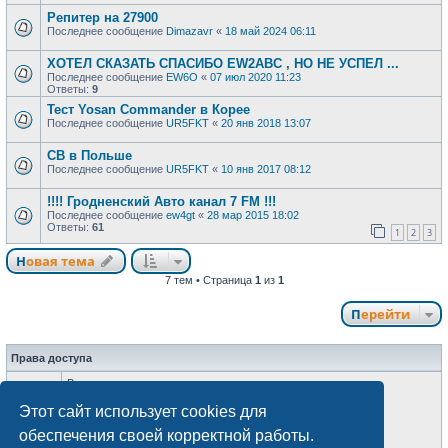
Репитер на 27900
Последнее сообщение
Dimazavr
«
18 май 2024 06:11
ХОТЕЛ СКАЗАТЬ СПАСИБО EW2ABC , НО НЕ УСПЕЛ ...
Последнее сообщение
EW6O
«
07 июл 2020 11:23
Ответы:
9
Тест Yosan Commander в Корее
Последнее сообщение
UR5FKT
«
20 янв 2018 13:07
CB в Польше
Последнее сообщение
UR5FKT
«
10 янв 2017 08:12
!!!! Гродненский Авто канал 7 FM !!!
Последнее сообщение
ew4gt
«
28 мар 2015 18:02
Ответы:
61
1
2
3
Новая тема
7 тем • Страница
1
из
1
Перейти
Права доступа
Вы
не можете
начинать темы
Вы
не можете
отвечать на сообщения
Этот сайт использует cookies для
Вы
не можете
редактировать свои сообщения
Вы
не можете
удалять свои сообщения
обеспечения своей корректной работы.
Вы
не можете
добавлять вложения