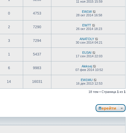
11 ноя 2015 15:59
EW1W
0
4753
28 окт 2014 16:58
EW7T
2
7290
26 окт 2014 18:23
ANATOLY
3
7294
30 сен 2014 04:21
EU3AI
1
5437
17 сен 2014 22:03
Aleksej
6
9983
07 фев 2014 10:52
EW1MU
14
16031
16 дек 2013 12:53
18 тем • Страница
1
из
1
Перейти