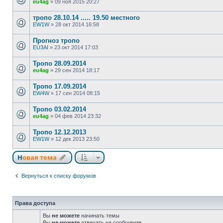
eu4ag
»
09 ноя 2015 20:27
тропо 28.10.14 ..... 19.50 местного
EW1W
»
28 окт 2014 16:58
Прогноз тропо
EU3AI
»
23 окт 2014 17:03
Тропо 28.09.2014
eu4ag
»
29 сен 2014 18:17
Тропо 17.09.2014
EW4W
»
17 сен 2014 08:15
Тропо 03.02.2014
eu4ag
»
04 фев 2014 23:32
Тропо 12.12.2013
EW1W
»
12 дек 2013 23:50
Новая тема
Вернуться к списку форумов
Права доступа
Вы
не можете
начинать темы
Вы
не можете
отвечать на сообщения