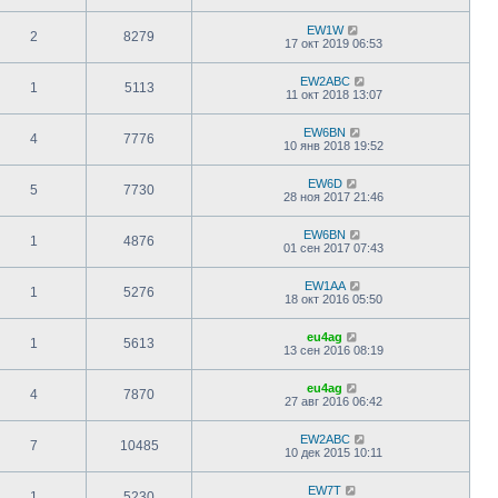
EW1W
2
8279
17 окт 2019 06:53
EW2ABC
1
5113
11 окт 2018 13:07
EW6BN
4
7776
10 янв 2018 19:52
EW6D
5
7730
28 ноя 2017 21:46
EW6BN
1
4876
01 сен 2017 07:43
EW1AA
1
5276
18 окт 2016 05:50
eu4ag
1
5613
13 сен 2016 08:19
eu4ag
4
7870
27 авг 2016 06:42
EW2ABC
7
10485
10 дек 2015 10:11
EW7T
1
5230