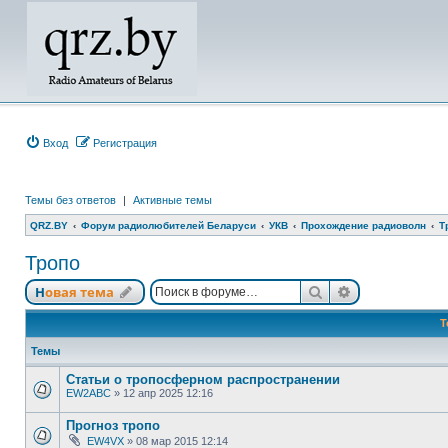
Вход
Регистрация
Темы без ответов
|
Активные темы
QRZ.BY
Форум радиолюбителей Беларуси
УКВ
Прохождение радиоволн
Т
Тропо
Поиск
Расширенный
Новая тема
Т
Темы
Статьи о тропосферном распространении
EW2ABC
»
12 апр 2025 12:16
Прогноз тропо
EW4VX
»
08 мар 2015 12:14