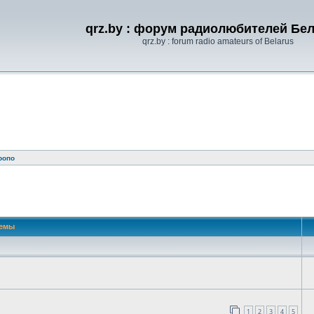
qrz.by : форум радиолюбителей Бе
qrz.by : forum radio amateurs of Belarus
ропо
 поиск
емы
1
2
3
4
5