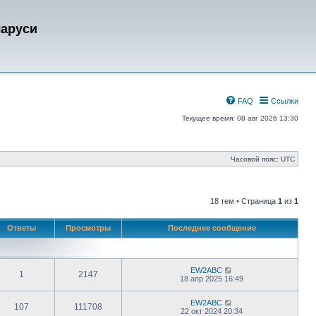
ларуси
FAQ
Ссылки
Текущее время: 08 авг 2026 13:30
Часовой пояс:
UTC
18 тем • Страница
1
из
1
Ответы
Просмотры
Последнее сообщение
EW2ABC
1
2147
18 апр 2025 16:49
EW2ABC
107
111708
22 окт 2024 20:34