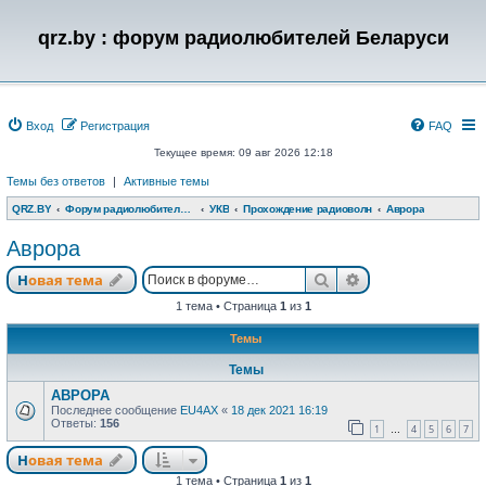
qrz.by : форум радиолюбителей Беларуси
Вход
Регистрация
FAQ
Текущее время: 09 авг 2026 12:18
Темы без ответов
|
Активные темы
QRZ.BY
Форум радиолюбителей Беларуси
УКВ
Прохождение радиоволн
Аврора
Аврора
Поиск
Расширенный п
Новая тема
1 тема • Страница
1
из
1
Темы
Темы
АВРОРА
Последнее сообщение
EU4AX
«
18 дек 2021 16:19
Ответы:
156
1
4
5
6
7
…
Новая тема
1 тема • Страница
1
из
1