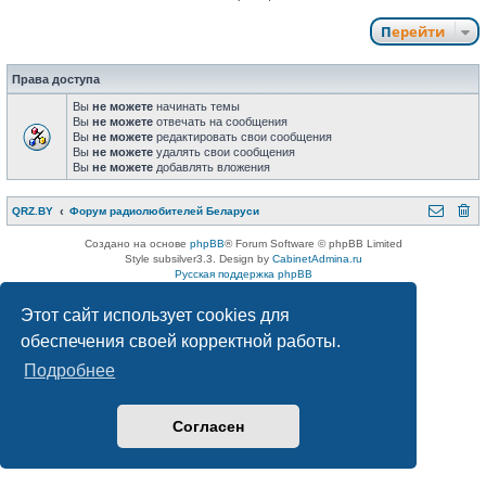
Перейти
Права доступа
Вы
не можете
начинать темы
Вы
не можете
отвечать на сообщения
Вы
не можете
редактировать свои сообщения
Вы
не можете
удалять свои сообщения
Вы
не можете
добавлять вложения
QRZ.BY
Форум радиолюбителей Беларуси
Создано на основе
phpBB
® Forum Software © phpBB Limited
Style subsilver3.3. Design by
CabinetAdmina.ru
Русская поддержка phpBB
Конфиденциальность
|
Правила
Этот сайт использует cookies для
обеспечения своей корректной работы.
Подробнее
Согласен