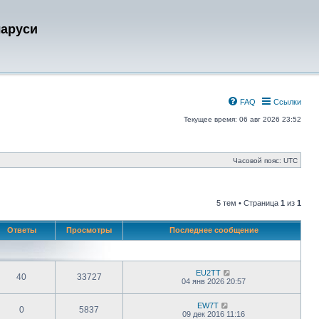
ларуси
FAQ
Ссылки
Текущее время: 06 авг 2026 23:52
Часовой пояс:
UTC
5 тем • Страница
1
из
1
Ответы
Просмотры
Последнее сообщение
EU2TT
40
33727
04 янв 2026 20:57
EW7T
0
5837
09 дек 2016 11:16