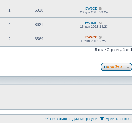
EW1CD
1
6010
20 дек 2013 23:24
EW1MU
4
8621
16 дек 2013 14:23
EW2CC
2
6569
05 янв 2013 22:51
5 тем • Страница
1
из
1
Перейти
Связаться с администрацией
Удалить cookies