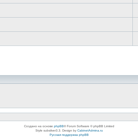
Создано на основе
phpBB
® Forum Software © phpBB Limited
Style subsilver3.3. Design by
CabinetAdmina.ru
Русская поддержка phpBB