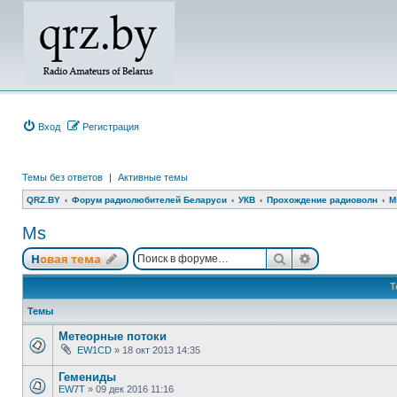
Вход
Регистрация
Темы без ответов
|
Активные темы
QRZ.BY
Форум радиолюбителей Беларуси
УКВ
Прохождение радиоволн
M
Ms
Поиск
Расширенный
Новая тема
Т
Темы
Метеорные потоки
EW1CD
»
18 окт 2013 14:35
Гемениды
EW7T
»
09 дек 2016 11:16