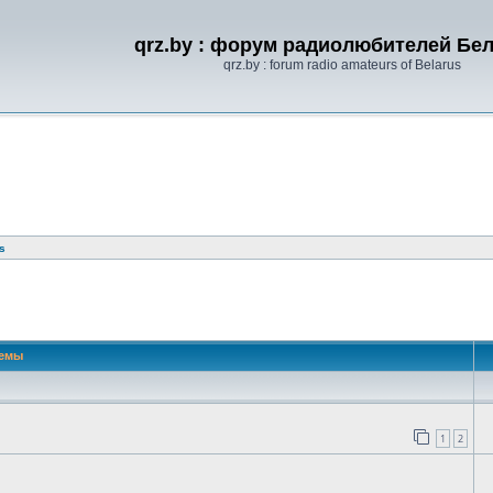
qrz.by : форум радиолюбителей Бе
qrz.by : forum radio amateurs of Belarus
s
 поиск
емы
1
2