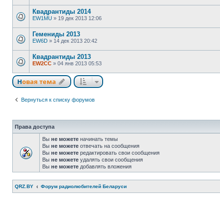
Квадрантиды 2014
EW1MU
»
19 дек 2013 12:06
Гемениды 2013
EW6D
»
14 дек 2013 20:42
Квадрантиды 2013
EW2CC
»
04 янв 2013 05:53
Новая тема
Вернуться к списку форумов
Права доступа
Вы
не можете
начинать темы
Вы
не можете
отвечать на сообщения
Вы
не можете
редактировать свои сообщения
Вы
не можете
удалять свои сообщения
Вы
не можете
добавлять вложения
QRZ.BY
Форум радиолюбителей Беларуси