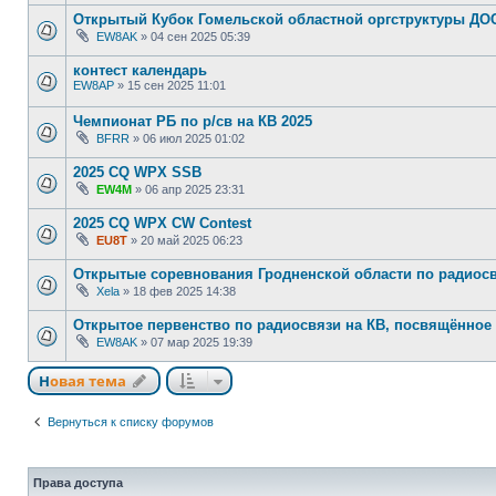
Открытый Кубок Гомельской областной оргструктуры ДО
EW8AK
»
04 сен 2025 05:39
контест календарь
EW8AP
»
15 сен 2025 11:01
Чемпионат РБ по р/св на КВ 2025
BFRR
»
06 июл 2025 01:02
2025 CQ WPX SSB
EW4M
»
06 апр 2025 23:31
2025 CQ WPX CW Contest
EU8T
»
20 май 2025 06:23
Открытые соревнования Гродненской области по радиосв
Xela
»
18 фев 2025 14:38
Открытое первенство по радиосвязи на КВ, посвящённое
EW8AK
»
07 мар 2025 19:39
Новая тема
Вернуться к списку форумов
Права доступа