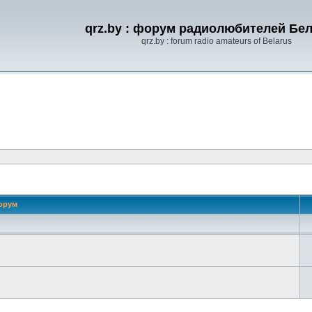
qrz.by : форум радиолюбителей Бе
qrz.by : forum radio amateurs of Belarus
орум
 поиск