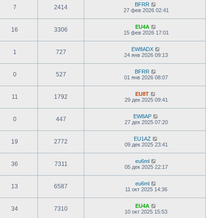
BFRR
7
2414
27 фев 2026 02:41
EU4A
16
3306
15 фев 2026 17:01
EW8ADX
1
727
24 янв 2026 09:13
BFRR
0
527
01 янв 2026 08:07
EU8T
11
1792
29 дек 2025 09:41
EW8AP
0
447
27 дек 2025 07:20
EU1AZ
19
2772
09 дек 2025 23:41
eu6ml
36
7311
05 дек 2025 22:17
eu6ml
13
6587
11 окт 2025 14:36
EU4A
34
7310
10 окт 2025 15:53