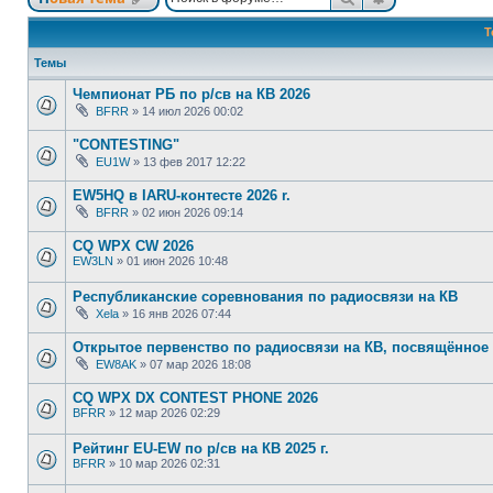
Т
Темы
Чемпионат РБ по р/св на КВ 2026
BFRR
»
14 июл 2026 00:02
"CONTESTING"
EU1W
»
13 фев 2017 12:22
EW5HQ в IARU-контесте 2026 r.
BFRR
»
02 июн 2026 09:14
CQ WPX CW 2026
EW3LN
»
01 июн 2026 10:48
Республиканские соревнования по радиосвязи на КВ
Xela
»
16 янв 2026 07:44
Открытое первенство по радиосвязи на КВ, посвящённое
EW8AK
»
07 мар 2026 18:08
CQ WPX DX CONTEST PHONE 2026
BFRR
»
12 мар 2026 02:29
Рейтинг EU-EW по р/св на КВ 2025 г.
BFRR
»
10 мар 2026 02:31