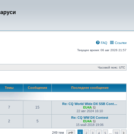
ларуси
FAQ
Ссылки
Текущее время: 06 авг 2026 21:57
Часовой пояс:
UTC
Темы
Сообщения
Последнее сообщение
Re: CQ World Wide DX SSB Cont…
7
15
П
EU4A
е
22 авг 2024 16:10
р
Re: CQ WW DX Contest
е
2
5
П
EU4A
й
е
15 май 2018 19:06
т
р
и
е
к
Страница
1
из
10
249 тем
1
2
3
4
5
10
…
След.