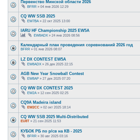
Первенство Минской области 2026
BFRR
»
04 янв 2026 12:29
CQ WW SSB 2025
EW7BA
»
22 окт 2025 13:00
IARU HF Championship 2025 EW5A
EW8ADX
»
24 янв 2026 08:56
Календарный план проведения соревнований 2026 год
BFRR
»
01 янв 2026 08:07
LZ DX CONTEST EW5A
EW8ADX
»
26 дек 2025 22:15
AGB New Year Snowball Contest
EW8AP
»
27 дек 2025 07:20
CQ WW DX CONTEST 2025
EW2A
»
12 сен 2025 02:25
CQ9A Madeira island
EW2CC
»
02 окт 2025 18:14
CQ WW SSB 2025 Multi-Distributed
EU8T
»
21 сен 2025 11:53
КУБОК РБ по р/св на КВ - 2025
BFRR
»
30 авг 2025 03:16