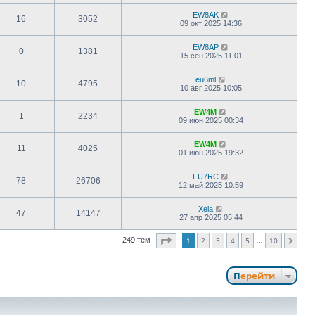
EW8AK
16
3052
09 окт 2025 14:36
EW8AP
0
1381
15 сен 2025 11:01
eu6ml
10
4795
10 авг 2025 10:05
EW4M
1
2234
09 июн 2025 00:34
EW4M
11
4025
01 июн 2025 19:32
EU7RC
78
26706
12 май 2025 10:59
Xela
47
14147
27 апр 2025 05:44
Страница
1
из
10
249 тем
1
2
3
4
5
10
…
След.
Перейти