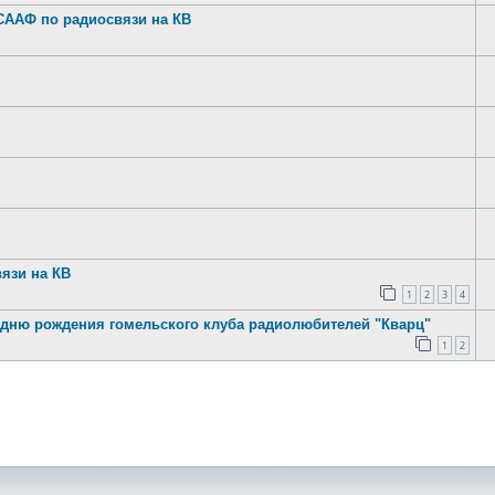
СААФ по радиосвязи на КВ
язи на КВ
1
2
3
4
 дню рождения гомельского клуба радиолюбителей "Кварц"
1
2