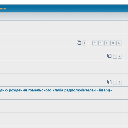
емы
1
28
29
30
31
32
…
1
2
1
2
 дню рождения гомельского клуба радиолюбителей «Кварц»