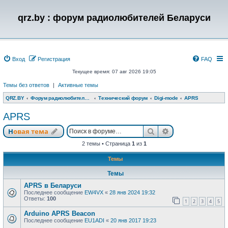
qrz.by : форум радиолюбителей Беларуси
Вход
Регистрация
FAQ
Текущее время: 07 авг 2026 19:05
Темы без ответов
|
Активные темы
QRZ.BY
Форум радиолюбителей Беларуси
Технический форум
Digi-mode
APRS
APRS
Поиск
Расширенный п
Новая тема
2 темы • Страница
1
из
1
Темы
Темы
APRS в Беларуси
Последнее сообщение
EW4VX
«
28 янв 2024 19:32
Ответы:
100
1
2
3
4
5
Arduino APRS Beacon
Последнее сообщение
EU1ADI
«
20 янв 2017 19:23