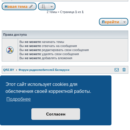
Новая тема
2 темы • Страница
1
из
1
Перейти
Права доступа
Вы
не можете
начинать темы
Вы
не можете
отвечать на сообщения
Вы
не можете
редактировать свои сообщения
Вы
не можете
удалять свои сообщения
Вы
не можете
добавлять вложения
QRZ.BY
Форум радиолюбителей Беларуси
Создано на основе
phpBB
® Forum Software © phpBB Limited
Style subsilver3.3. Design by
CabinetAdmina.ru
Этот сайт использует cookies для
Русская поддержка phpBB
обеспечения своей корректной работы.
Конфиденциальность
|
Правила
Подробнее
Согласен