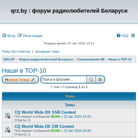
qrz.by : форум радиолюбителей Беларуси
Вход
Регистрация
FAQ
Текущее время: 07 авг 2026 13:21
Темы без ответов
|
Активные темы
QRZ.BY
Форум радиолюбителей Беларуси
Соревнования КВ
Наши в ТОР-10
Наши в ТОР-10
Поиск
Расширенный п
Новая тема
7 тем • Страница
1
из
1
Темы
Темы
CQ World Wide DX SSB Contest
Последнее сообщение
EU4A
«
22 авг 2024 16:10
Ответы:
1
CQ World Wide DX CW Contest
Последнее сообщение
EU4A
«
21 авг 2024 18:25
Ответы:
1