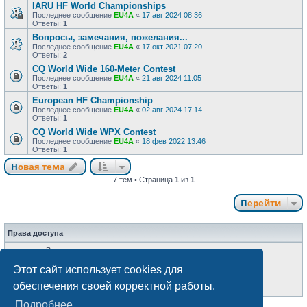
IARU HF World Championships
Последнее сообщение
EU4A
«
17 авг 2024 08:36
Ответы:
1
Вопросы, замечания, пожелания...
Последнее сообщение
EU4A
«
17 окт 2021 07:20
Ответы:
2
CQ World Wide 160-Meter Contest
Последнее сообщение
EU4A
«
21 авг 2024 11:05
Ответы:
1
European HF Championship
Последнее сообщение
EU4A
«
02 авг 2024 17:14
Ответы:
1
CQ World Wide WPX Contest
Последнее сообщение
EU4A
«
18 фев 2022 13:46
Ответы:
1
Новая тема
7 тем • Страница
1
из
1
Перейти
Права доступа
Вы
не можете
начинать темы
Вы
не можете
отвечать на сообщения
Этот сайт использует cookies для
Вы
не можете
редактировать свои сообщения
Вы
не можете
удалять свои сообщения
обеспечения своей корректной работы.
Вы
не можете
добавлять вложения
Подробнее