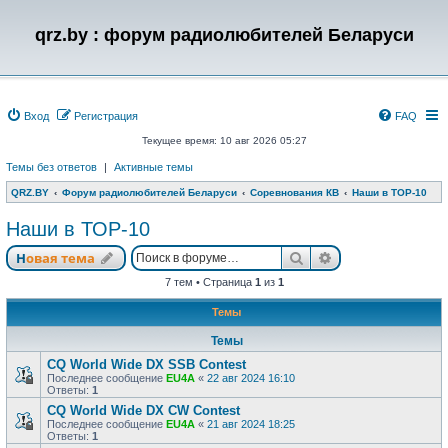
qrz.by : форум радиолюбителей Беларуси
Вход
Регистрация
FAQ
Текущее время: 10 авг 2026 05:27
Темы без ответов
|
Активные темы
QRZ.BY
Форум радиолюбителей Беларуси
Соревнования КВ
Наши в ТОР-10
Наши в ТОР-10
Поиск
Расширенный п
Новая тема
7 тем • Страница
1
из
1
Темы
Темы
CQ World Wide DX SSB Contest
Последнее сообщение
EU4A
«
22 авг 2024 16:10
Ответы:
1
CQ World Wide DX CW Contest
Последнее сообщение
EU4A
«
21 авг 2024 18:25
Ответы:
1