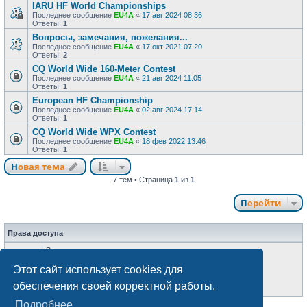
IARU HF World Championships
Последнее сообщение
EU4A
«
17 авг 2024 08:36
Ответы:
1
Вопросы, замечания, пожелания...
Последнее сообщение
EU4A
«
17 окт 2021 07:20
Ответы:
2
CQ World Wide 160-Meter Contest
Последнее сообщение
EU4A
«
21 авг 2024 11:05
Ответы:
1
European HF Championship
Последнее сообщение
EU4A
«
02 авг 2024 17:14
Ответы:
1
CQ World Wide WPX Contest
Последнее сообщение
EU4A
«
18 фев 2022 13:46
Ответы:
1
Новая тема
7 тем • Страница
1
из
1
Перейти
Права доступа
Вы
не можете
начинать темы
Вы
не можете
отвечать на сообщения
Этот сайт использует cookies для
Вы
не можете
редактировать свои сообщения
Вы
не можете
удалять свои сообщения
обеспечения своей корректной работы.
Вы
не можете
добавлять вложения
Подробнее