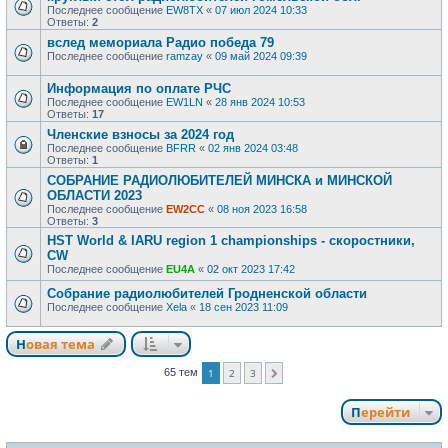
Последнее сообщение
EW8TX
«
07 июл 2024 10:33
Ответы:
2
вслед мемориала Радио победа 79
Последнее сообщение
ramzay
«
09 май 2024 09:39
Информация по оплате РЧС
Последнее сообщение
EW1LN
«
28 янв 2024 10:53
Ответы:
17
Членские взносы за 2024 год
Последнее сообщение
BFRR
«
02 янв 2024 03:48
Ответы:
1
СОБРАНИЕ РАДИОЛЮБИТЕЛЕЙ МИНСКА и МИНСКОЙ
ОБЛАСТИ 2023
Последнее сообщение
EW2CC
«
08 ноя 2023 16:58
Ответы:
3
HST World & IARU region 1 championships - скоростники,
CW
Последнее сообщение
EU4A
«
02 окт 2023 17:42
Собрание радиолюбителей Гродненской области
Последнее сообщение
Xela
«
18 сен 2023 11:09
Новая тема
65 тем
1
2
3
След.
Перейти