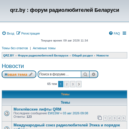
qrz.by : форум радиолюбителей Беларуси
Вход
Регистрация
FAQ
Текущее время: 09 авг 2026 11:34
Темы без ответов
|
Активные темы
QRZ.BY
Форум радиолюбителей Беларуси
Общий раздел
Новости
Новости
Поиск
Расширенный п
Новая тема
65 тем
1
2
3
След.
Темы
Темы
Могилёвские лифты QRM
Последнее сообщение
EW1SW
«
03 авг 2026 09:08
Ответы:
123
1
2
3
4
5
Международный союз радиолюбителей Этика и порядок