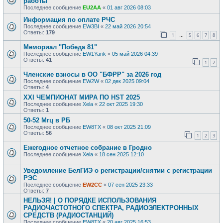
работы
Последнее сообщение
EU2AA
«
01 авг 2026 08:03
Информация по оплате РЧС
Последнее сообщение
EW3BI
«
22 май 2026 20:54
Ответы:
179
1
5
6
7
8
…
Мемориал "Победа 81"
Последнее сообщение
EW1Yarik
«
05 май 2026 04:39
Ответы:
41
1
2
Членские взносы в ОО "БФРР" за 2026 год
Последнее сообщение
EW2W
«
02 дек 2025 09:04
Ответы:
4
XXI ЧЕМПИОНАТ МИРА ПО HST 2025
Последнее сообщение
Xela
«
22 окт 2025 19:30
Ответы:
1
50-52 Мгц в РБ
Последнее сообщение
EW8TX
«
08 окт 2025 21:09
Ответы:
56
1
2
3
Ежегодное отчетное собрание в Гродно
Последнее сообщение
Xela
«
18 сен 2025 12:10
Уведомление БелГИЭ о регистрации/снятии с регистрации
РЭС
Последнее сообщение
EW2CC
«
07 сен 2025 23:33
Ответы:
7
НЕЛЬЗЯ! | О ПОРЯДКЕ ИСПОЛЬЗОВАНИЯ
РАДИОЧАСТОТНОГО СПЕКТРА, РАДИОЭЛЕКТРОННЫХ
СРЕДСТВ (РАДИОСТАНЦИЙ)
Последнее сообщение
EW8TX
«
20 авг 2025 16:53