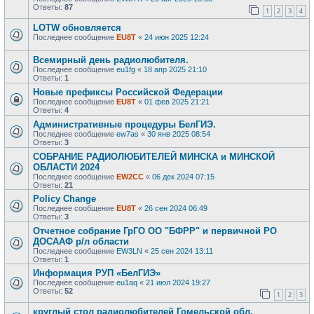
Ответы:
87
1
2
3
4
LOTW обновляется
Последнее сообщение
EU8T
«
24 июн 2025 12:24
Всемирный день радиолюбителя.
Последнее сообщение
eu1fg
«
18 апр 2025 21:10
Ответы:
1
Новые префиксы Российской Федерации
Последнее сообщение
EU8T
«
01 фев 2025 21:21
Ответы:
4
Административные процедуры БелГИЭ.
Последнее сообщение
ew7as
«
30 янв 2025 08:54
Ответы:
3
СОБРАНИЕ РАДИОЛЮБИТЕЛЕЙ МИНСКА и МИНСКОЙ
ОБЛАСТИ 2024
Последнее сообщение
EW2CC
«
06 дек 2024 07:15
Ответы:
21
Policy Change
Последнее сообщение
EU8T
«
26 сен 2024 06:49
Ответы:
3
Отчетное собрание ГрГО ОО "БФРР" и первичной РО
ДОСААФ р/л области
Последнее сообщение
EW3LN
«
25 сен 2024 13:11
Ответы:
1
Информация РУП «БелГИЭ»
Последнее сообщение
eu1aq
«
21 июл 2024 19:27
Ответы:
52
1
2
3
круглый стол радиолюбителей Гомельской обл.