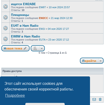
ищется EW2ABE
Последнее сообщение
EW6T
«
10 ноя 2024 23:57
Ответы:
10
Плещеницы
Последнее сообщение
EW2CC
«
21 мар 2024 12:30
Ответы:
1
EU4T в Ham Radio
Последнее сообщение
EW1I
«
04 ноя 2020 17:27
Ответы:
3
EW8W в Ham Radio
Последнее сообщение
EU7A
«
23 окт 2020 17:12
Ответы:
4
Новая тема
6 тем • Страница
1
из
1
Перейти
Права доступа
Вы
не можете
начинать темы
Вы
не можете
отвечать на сообщения
Этот сайт использует cookies для
Вы
не можете
редактировать свои сообщения
Вы
не можете
удалять свои сообщения
обеспечения своей корректной работы.
Вы
не можете
добавлять вложения
Подробнее
QRZ.BY
Форум радиолюбителей Беларуси