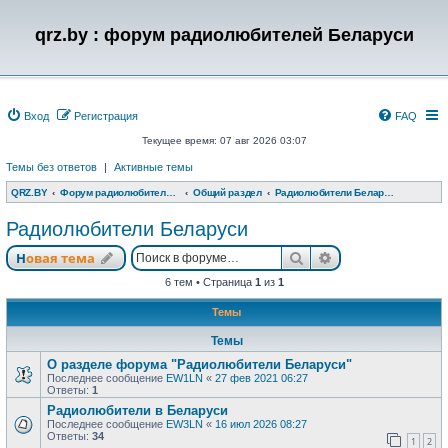
qrz.by : форум радиолюбителей Беларуси
Вход
Регистрация
FAQ
Текущее время: 07 авг 2026 03:07
Темы без ответов
|
Активные темы
QRZ.BY
Форум радиолюбителей Беларуси
Общий раздел
Радиолюбители Беларуси
Радиолюбители Беларуси
Поиск
Расширенный п
Новая тема
6 тем • Страница
1
из
1
Темы
Темы
О разделе форума "Радиолюбители Беларуси"
Последнее сообщение
EW1LN
«
27 фев 2021 06:27
Ответы:
1
Радиолюбители в Беларуси
Последнее сообщение
EW3LN
«
16 июл 2026 08:27
Ответы:
34
1
2