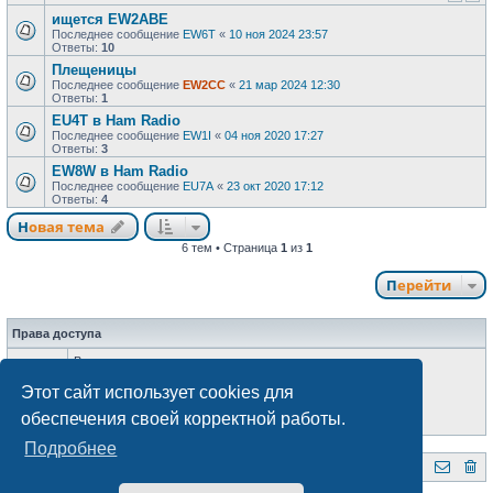
ищется EW2ABE
Последнее сообщение
EW6T
«
10 ноя 2024 23:57
Ответы:
10
Плещеницы
Последнее сообщение
EW2CC
«
21 мар 2024 12:30
Ответы:
1
EU4T в Ham Radio
Последнее сообщение
EW1I
«
04 ноя 2020 17:27
Ответы:
3
EW8W в Ham Radio
Последнее сообщение
EU7A
«
23 окт 2020 17:12
Ответы:
4
Новая тема
6 тем • Страница
1
из
1
Перейти
Права доступа
Вы
не можете
начинать темы
Вы
не можете
отвечать на сообщения
Этот сайт использует cookies для
Вы
не можете
редактировать свои сообщения
Вы
не можете
удалять свои сообщения
обеспечения своей корректной работы.
Вы
не можете
добавлять вложения
Подробнее
QRZ.BY
Форум радиолюбителей Беларуси