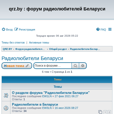
qrz.by : форум радиолюбителей Беларуси
Вход
Регистрация
FAQ
Текущее время: 06 авг 2026 05:22
Темы без ответов
|
Активные темы
QRZ.BY
Форум радиолюбителей Беларуси
Общий раздел
Радиолюбители Беларуси
Радиолюбители Беларуси
Поиск
Расширенный п
Новая тема
6 тем • Страница
1
из
1
Темы
Темы
О разделе форума "Радиолюбители Беларуси"
Последнее сообщение
EW1LN
«
27 фев 2021 06:27
Ответы:
1
Радиолюбители в Беларуси
Последнее сообщение
EW3LN
«
16 июл 2026 08:27
Ответы:
34
1
2