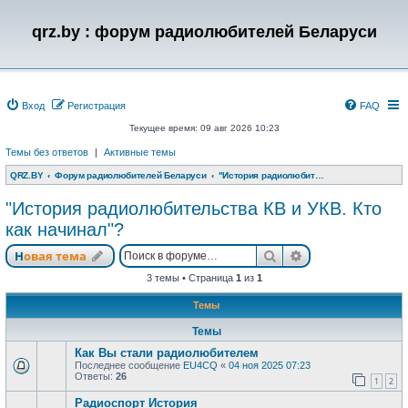
qrz.by : форум радиолюбителей Беларуси
Вход
Регистрация
FAQ
Текущее время: 09 авг 2026 10:23
Темы без ответов
|
Активные темы
QRZ.BY
Форум радиолюбителей Беларуси
"История радиолюбительства КВ и УКВ. Кто как начинал"?
"История радиолюбительства КВ и УКВ. Кто
как начинал"?
Поиск
Расширенный п
Новая тема
3 темы • Страница
1
из
1
Темы
Темы
Как Вы стали радиолюбителем
Последнее сообщение
EU4CQ
«
04 ноя 2025 07:23
Ответы:
26
1
2
Радиоспорт История