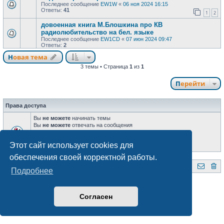
Последнее сообщение
EW1W
«
06 ноя 2024 16:15
Ответы:
41
1
2
довоенная книга М.Блошкина про КВ
радиолюбительство на бел. языке
Последнее сообщение
EW1CD
«
07 июн 2024 09:47
Ответы:
2
Новая тема
3 темы • Страница
1
из
1
Перейти
Права доступа
Вы
не можете
начинать темы
Вы
не можете
отвечать на сообщения
Вы
не можете
редактировать свои сообщения
Вы
не можете
удалять свои сообщения
Этот сайт использует cookies для
Вы
не можете
добавлять вложения
обеспечения своей корректной работы.
QRZ.BY
Форум радиолюбителей Беларуси
Подробнее
Создано на основе
phpBB
® Forum Software © phpBB Limited
Style subsilver3.3. Design by
CabinetAdmina.ru
Русская поддержка phpBB
Согласен
Конфиденциальность
|
Правила