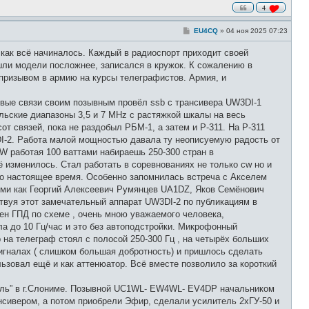
4
С
EU4CQ
»
04 ноя 2025 07:23
о
о
 как всё начиналось. Каждый в радиоспорт приходит своей
б
щ
шли модели посложнее, записался в кружок. К сожалению в
е
 призывом в армию на курсы телеграфистов. Армия, и
н
и
е
рвые связи своим позывным провёл ssb с трансивера UW3DI-1
льские диапазоны 3,5 и 7 MHz с растяжкой шкалы на весь
от связей, пока не раздобыл РБМ-1, а затем и Р-311. На Р-311
DI-2. Работа малой мощностью давала ту неописуемую радость от
W работая 100 ваттами набираешь 250-300 стран в
ё изменилось. Стал работать в соревнованиях не только cw но и
о настоящее время. Особенно запомнилась встреча с Акселем
ми как Георгий Алексеевич Румянцев UA1DZ, Яков Семёнович
твуя этот замечательный аппарат UW3DI-2 по публикациям в
лен ГПД по схеме , очень мною уважаемого человека,
ла до 10 Гц/час и это без автоподстройки. Микрофонный
 на телеграф стоял с полосой 250-300 Гц , на четырёх больших
сигналах ( слишком большая добротность) и пришлось сделать
ьзовал ещё и как аттенюатор. Всё вместе позволило за короткий
атель” в г.Слониме. Позывной UC1WL- EW4WL- EV4DP начальником
ансивером, а потом приобрели Эфир, сделали усилитель 2хГУ-50 и