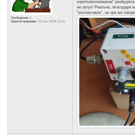
коротковолновиком" разбудила 
т
и
не затух! Реально, благодаря 
"коллективок", не зря же говор
Сообщения:
1
Зарегистрирован:
20 сен 2019 12:41