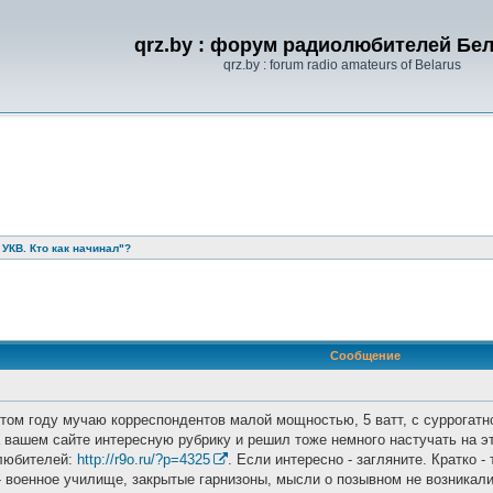
qrz.by : форум радиолюбителей Бе
qrz.by : forum radio amateurs of Belarus
УКВ. Кто как начинал"?
ренный поиск
Сообщение
 этом году мучаю корреспондентов малой мощностью, 5 ватт, с суррога
 вашем сайте интересную рубрику и решил тоже немного настучать на эт
олюбителей:
http://r9o.ru/?p=4325
. Если интересно - загляните. Кратко 
 военное училище, закрытые гарнизоны, мысли о позывном не возникали