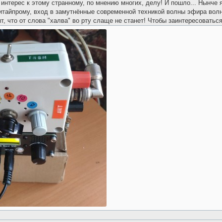
интерес к этому странному, по мнению многих, делу! И пошло... Нынче 
китайпрому, вход в замутнённые современной техникой волны эфира волн
ят, что от слова "халва" во рту слаще не станет! Чтобы заинтересоваться