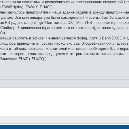
ствовали на областных и республиканских соревнованиях скоростной те
и EW4BN(sky), EW4LY, EU4CQ.
чно загнулось предприятие и наше здание отдали в аренду предпринима
о делал. Вся моя аппаратура была самодельной и всегда был большой ин
рою КВ радиостанцию” до “Охотника за DX”, Mini-YES ,преселектор по сх
Спайдер- 5 диапазонов (ураган немного его потрепал), антенна удочка 
60м.
больше работать в эфире. Немного увлёкся dx-ing. Хотя 5 Band DXCC я 
пришлось приводить в чувства несколько раз. В соревнованиях участвова
умага и таблицы повторов, множителей и в голове необходимо было дер
язи – интернет, кластеры и т.д. ушел и тот романтизм от встречи с дал
! Вячеслав EU4T ( EU4CQ )
Создано на основе
phpBB
® Forum Software © phpBB Limited