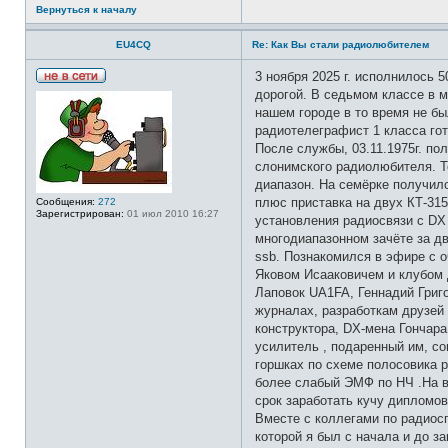
Вернуться к началу
EU4CQ
Re: Как Вы стали радиолюбителем
3 ноября 2025 г. исполнилось 
Н
дорогой. В седьмом классе в 
е
нашем городе в то время не бы
в
с
радиотелеграфист 1 класса гот
е
После службы, 03.11.1975г. п
т
и
слонимского радиолюбителя. Т
диапазон. На семёрке получило
плюс приставка на двух КТ-31
Сообщения:
272
Зарегистрирован:
01 июл 2010 16:27
установления радиосвязи с DX 
многодиапазонном зачёте за дв
ssb. Познакомился в эфире с 
Яковом Исааковичем и клубом 
Лаповок UA1FA, Геннадий Григ
журналах, разработкам друзей 
конструктора, DX-мена Гончара
усилитель , подаренный им, со
горшках по схеме полосовика р
более слабый ЭМФ по НЧ .На в
срок заработать кучу дипломов
Вместе с коллегами по радиос
которой я был с начала и до з