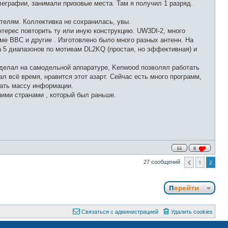
леграфии, занимали призовые места. Там я получил 1 разряд.
телям. Коллективка не сохранилась, увы.
терес повторить ту или иную конструкцию. UW3DI-2, много
еме BBC и другие . Изготовлено было много разных антенн. На
на 5 диапазонов по мотивам DL2KQ (простая, но эффективная) и
сделал на самодельной аппаратуре, Kenwood позволял работать
л всё время, нравится этот азарт. Сейчас есть много программ,
жать массу информации.
ьними странами , который был раньше.
8
27 сообщений
1
2
Пред.
Перейти
Связаться с администрацией
Удалить cookies