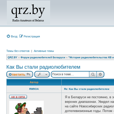
Вход
Регистрация
Темы без ответов
|
Активные темы
QRZ.BY
Форум радиолюбителей Беларуси
"История радиолюбительства КВ и 
Как Вы стали радиолюбителем
Поиск
Расши
Ответить
Автор
RW9OA
Re: Как Вы стали радиолюбителем
Я в Беларуси не постоянно, в
Н
верхних диапазонах. Увидел на
е
на сайте Новосибирских ради
в
с
дотелевизионные годы. Потом -
е