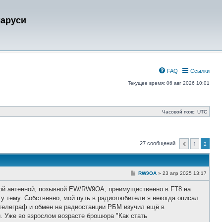
ларуси
FAQ
Ссылки
Текущее время: 06 авг 2026 10:01
Часовой пояс:
UTC
27 сообщений
1
2
Пред.
С
RW9OA
»
23 апр 2025 13:17
о
о
тной антенной, позывной EW/RW9OA, преимущественно в FT8 на
б
щ
у тему. Собственно, мой путь в радиолюбители я некогда описал
е
- телеграф и обмен на радиостанции РБМ изучил ещё в
н
и
. Уже во взрослом возрасте брошюра "Как стать
е