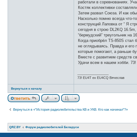
работали в соревнованиях. Уча
Костяк коллективки составлял
Затем развал Союза. И как обы
Насколько помню всегда что-т
конструкций Лаповка от “ Я ст
сегодня в строю DL2KQ 16.5m, 
“бермудский” треугольник на 1
Когда приобрёл TS-850S стал 
не оглядываясь. Правда и его 
которые помогают, а раньше б
Вместе с развитием средств св
Удачи всем в нашем хобби. 73
_________________
73! EU4T ex EU4CQ Вячеслав
Вернуться к началу
Ответить
Вернуться в «"История радиолюбительства КВ и УКВ. Кто как начинал"?»
QRZ.BY
Форум радиолюбителей Беларуси