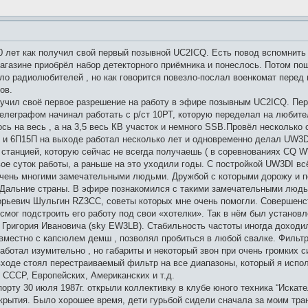
50 лет как получил свой первый позывной UC2ICQ. Есть повод вспомнить
магазине приобрёл набор детекторного приёмника и понеслось. Потом по
ло радиолюбителей , но как говорится повезло-послал военкомат перед
ов.
олучил своё первое разрешение на работу в эфире позывным UC2ICQ. Пе
елеграфом начинал работать с р/ст 10РТ, которую переделал на любите
сь на весь , а на 3,5 весь КВ участок и немного SSB.Провёл несколько с
5 и 6П15П на выходе работал несколько лет и одновременно делал UW3
станцией, которую сейчас не всегда получаешь ( в соревнованиях CQ W
ое суток работы, а раньше на это уходили годы. С постройкой UW3DI вс
очень многими замечательными людьми. Дружбой с которыми дорожу и п
Дальние страны. В эфире познакомился с такими замечательными людь
орьевич Шульгин RZ3CC, советы которых мне очень помогли. Совершенс
смог подстроить его работу под свои «хотелки». Так в нём был установ
 Григория Ивановича (sky EW3LB). Стабильность частоты иногда доходи
вместно с капсюлем демш , позволял пробиться в любой свалке. Фильтр
аботал изумительно , но габариты и некоторый звон при очень громких 
ходе стоял перестраиваемый фильтр на все диапазоны, который я испол
 СССР, Европейских, Американских и т.д.
порту 30 июля 1987г. открыли коллективку в клубе юного техника “Иск
акрытия. Было хорошее время, дети гурьбой сидели сначала за моим тр