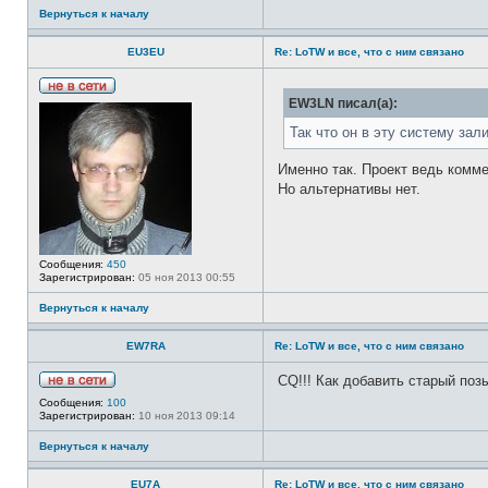
Вернуться к началу
EU3EU
Re: LoTW и все, что с ним связано
Н
EW3LN писал(а):
е
в
Так что он в эту систему за
с
е
т
Именно так. Проект ведь комме
и
Но альтернативы нет.
Сообщения:
450
Зарегистрирован:
05 ноя 2013 00:55
Вернуться к началу
EW7RA
Re: LoTW и все, что с ним связано
CQ!!! Как добавить старый поз
Н
Сообщения:
100
е
Зарегистрирован:
10 ноя 2013 09:14
в
с
Вернуться к началу
е
т
и
EU7A
Re: LoTW и все, что с ним связано