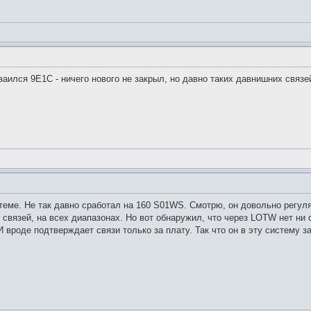
заился 9E1C - ничего нового не закрыл, но давно таких давнишних связе
 теме. Не так давно сработал на 160 S01WS. Смотрю, он довольно регу
 связей, на всех диапазонах. Но вот обнаружил, что через LOTW нет ни 
вроде подтверждает связи только за плату. Так что он в эту систему 