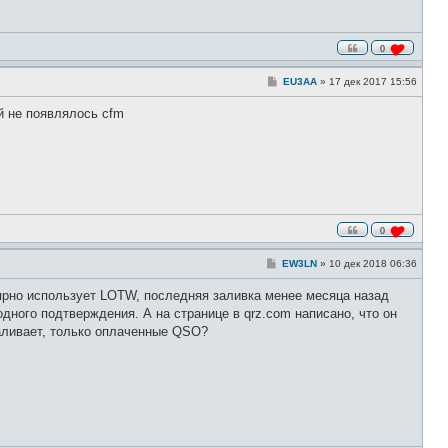
0
С
EU3AA
»
17 дек 2017 15:56
о
о
й не появлялось cfm
б
щ
е
н
и
е
0
С
EW3LN
»
10 дек 2018 06:36
о
о
лярно использует LOTW, последняя заливка менее месяца назад
б
щ
одного подтверждения. А на странице в qrz.com написано, что он
е
заливает, только оплаченные QSO?
н
и
е