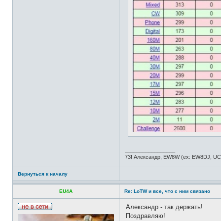
а
т
е
л
я
E
W
4
D
X
_________________
73! Александр, EW8W (ex: EW8DJ, U
Вернуться к началу
EU4A
Re: LoTW и все, что с ним связано
Александр - так держать!
Н
Поздравляю!
е