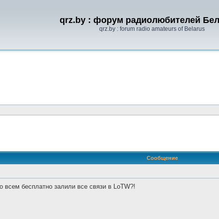
qrz.by : форум радиолюбителей Бе
qrz.by : forum radio amateurs of Belarus
ренный поиск
Сообщение
о всем бесплатно залили все связи в LoTW?!