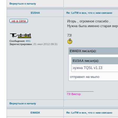
т
Вернуться к началу
а
к
т
EU3AA
Re: LoTW и все, что с ним связано
н
а
Игорь , огромное спасибо .
я
Н
и
Нужна была именно старая вер
е
н
в
ф
с
о
73!
е
р
т
м
Сообщения:
461
и
а
Зарегистрирован:
21 июл 2012 09:31
ц
и
EW4DX писал(а):
я
п
о
EU3AA писал(а):
л
ь
нужна TQSL v1.13
з
о
в
отправил на мыло
а
т
е
л
_________________
я
73! Виктор
E
W
4
Вернуться к началу
D
X
EW4DX
Re: LoTW и все, что с ним связано