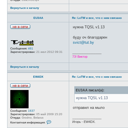
т
и
Вернуться к началу
EU3AA
Re: LoTW и все, что с ним связано
нужна TQSL v1.13
Н
е
буду оч благодарен
в
с
svict@tut.by
е
т
Сообщения:
461
и
Зарегистрирован:
21 июл 2012 09:31
_________________
73! Виктор
Вернуться к началу
EW4DX
Re: LoTW и все, что с ним связано
Н
EU3AA писал(а):
е
в
нужна TQSL v1.13
с
е
т
отправил на мыло
и
Сообщения:
1637
Зарегистрирован:
05 май 2009 15:20
_________________
Откуда:
Grodno, Belarus
К
Игорь - EW4DX.
Контактная информация:
о
н