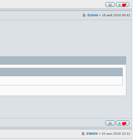
0
С
EU3AA
»
16 май 2016 06:42
о
о
б
щ
е
н
и
е
0
С
EW4DX
»
10 июн 2016 10:12
о