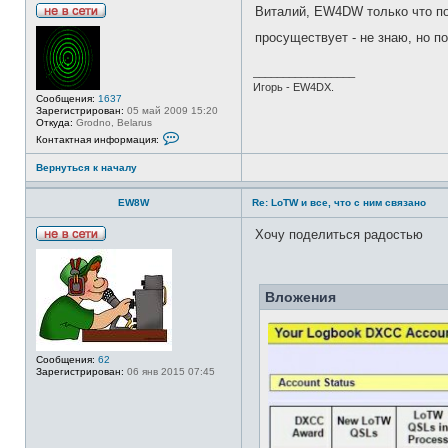
Виталий, EW4DW только что по
Н
просуществует - не знаю, но п
е
в
с
_________________
е
т
Игорь - EW4DX.
и
Сообщения:
1637
Зарегистрирован:
05 май 2009 15:20
Откуда:
Grodno, Belarus
К
Контактная информация:
о
н
Вернуться к началу
т
а
к
EW8W
Re: LoTW и все, что с ним связано
т
н
а
Хочу поделиться радостью
я
Н
и
е
н
в
ф
с
о
Вложения
е
р
т
м
и
а
ц
и
Сообщения:
62
я
Зарегистрирован:
06 янв 2015 07:45
п
о
л
ь
з
о
в