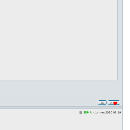
2
С
EU4A
»
14 ноя 2016 09:19
о
о
б
щ
е