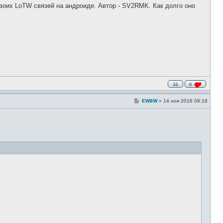
о
воих LoTW связей на андроиде. Автор - SV2RMK. Как долго оно
б
щ
е
н
и
е
0
С
EW8W
»
14 ноя 2016 09:18
о
о
б
щ
е
н
и
е