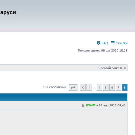
ларуси
FAQ
Ссылки
Текущее время: 06 авг 2026 18:28
Часовой пояс:
UTC
Страница
8
из
8
197 сообщений
1
4
5
6
7
8
…
Пред.
С
EW4M
»
23 апр 2016 09:46
о
о
б
щ
е
н
и
е