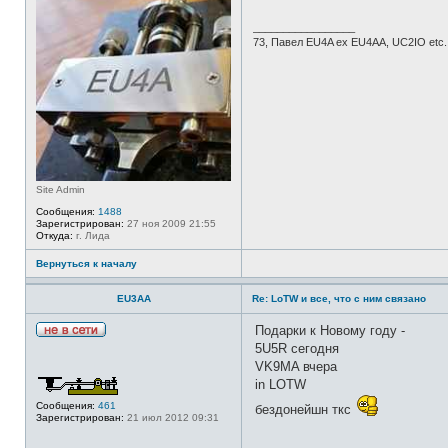
в
с
_________________
е
73, Павел EU4A ex EU4AA, UC2IO etc.
т
и
Site Admin
Сообщения:
1488
Зарегистрирован:
27 ноя 2009 21:55
Откуда:
г. Лида
Вернуться к началу
EU3AA
Re: LoTW и все, что с ним связано
Подарки к Новому году -
Н
5U5R сегодня
е
VK9MA вчера
в
с
in LOTW
е
т
Сообщения:
461
бездонейшн ткс
и
Зарегистрирован:
21 июл 2012 09:31
_________________