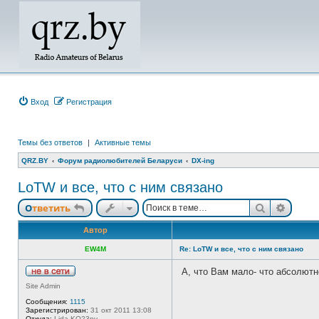
Вход
Регистрация
Темы без ответов
|
Активные темы
QRZ.BY
Форум радиолюбителей Беларуси
DX-ing
LoTW и все, что с ним связано
Поиск
Расши
Ответить
Автор
EW4M
Re: LoTW и все, что с ним связано
А, что Вам мало- что абсолютн
Н
Site Admin
е
в
Сообщения:
1115
с
Зарегистрирован:
31 окт 2011 13:08
е
Откуда:
Lida,KO23pv