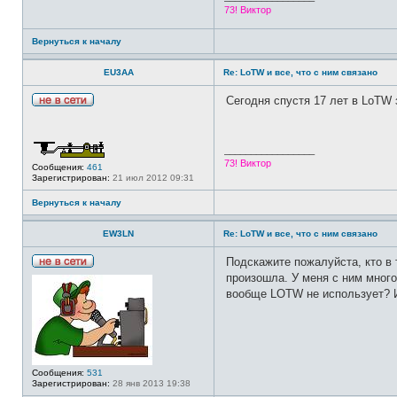
73! Виктор
Вернуться к началу
EU3AA
Re: LoTW и все, что с ним связано
Сегодня спустя 17 лет в LoTW 
Н
е
в
с
_________________
е
73! Виктор
т
Сообщения:
461
и
Зарегистрирован:
21 июл 2012 09:31
Вернуться к началу
EW3LN
Re: LoTW и все, что с ним связано
Подскажите пожалуйста, кто в
Н
произошла. У меня с ним много
е
вообще LOTW не использует? И 
в
с
е
т
и
Сообщения:
531
Зарегистрирован:
28 янв 2013 19:38