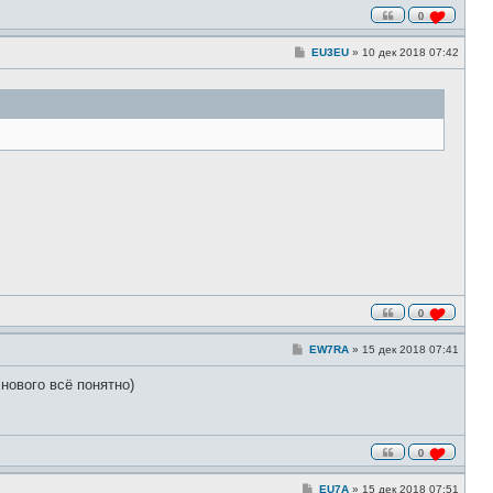
0
С
EU3EU
»
10 дек 2018 07:42
о
о
б
щ
е
н
и
е
0
С
EW7RA
»
15 дек 2018 07:41
о
о
нового всё понятно)
б
щ
е
н
и
0
е
С
EU7A
»
15 дек 2018 07:51