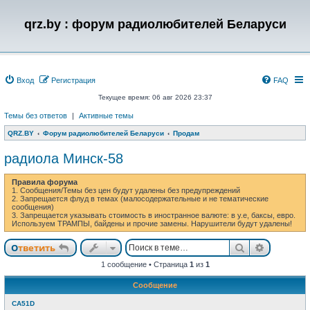
qrz.by : форум радиолюбителей Беларуси
Вход
Регистрация
FAQ
Текущее время: 06 авг 2026 23:37
Темы без ответов
|
Активные темы
QRZ.BY
Форум радиолюбителей Беларуси
Продам
радиола Минск-58
Правила форума
1. Сообщения/Темы без цен будут удалены без предупреждений
2. Запрещается флуд в темах (малосодержательные и не тематические
сообщения)
3. Запрещается указывать стоимость в иностранное валюте: в у.е, баксы, евро.
Используем ТРАМПЫ, байдены и прочие замены. Нарушители будут удалены!
Поиск
Расшире
Ответить
1 сообщение • Страница
1
из
1
Сообщение
CA51D