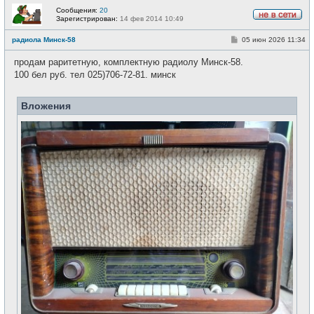
Сообщения:
20
Зарегистрирован:
14 фев 2014 10:49
Н
е
С
радиола Минск-58
05 июн 2026 11:34
в
о
с
о
е
продам раритетную, комплектную радиолу Минск-58.
б
т
щ
100 бел руб. тел 025)706-72-81. минск
и
е
н
и
Вложения
е