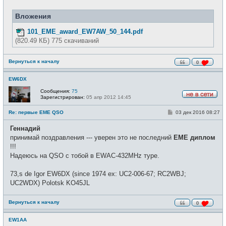
н
и
Вложения
е
101_EME_award_EW7AW_50_144.pdf
(820.49 КБ) 775 скачиваний
Вернуться к началу
0
EW6DX
Сообщения:
75
Зарегистрирован:
05 апр 2012 14:45
Н
е
С
Re: первые EME QSO
03 дек 2016 08:27
в
о
с
о
е
Геннадий
б
т
щ
принимай поздравления --- уверен это не последний
EME диплом
и
е
!!!
н
и
Надеюсь на QSO с тобой в EWAC-432MHz туре.
е
73,s de Igor EW6DX (since 1974 ex: UC2-006-67; RC2WBJ;
UC2WDX) Polotsk KO45JL
Вернуться к началу
0
EW1AA