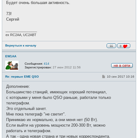
Будет очень большая активность.
73!
Сергей
_________________
ex RC2AA, UC2ABT
Вернуться к началу
0
EW1AA
Сообщения:
414
Зарегистрирован:
27 июн 2012 11:56
Н
е
С
Re: первые EME QSO
10 сен 2017 10:16
в
о
с
о
е
Дополнение:
б
т
щ
Большинство станций, имеющих хороший потенциал,
и
е
с которыми у меня было QSO раньше, работали только
н
и
телеграфом.
е
Это отдельный зачет.
Мне пока телеграф "не светит".
Принимаю их нормально, а они меня нет (50 Вт).
Если выйти на уровень мощности 200-300 Вт, можно
работать и телеграфом.
А так - одна новая страна и три новых корреспондента.