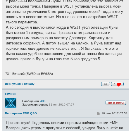
с реальным положением Луны. Я так понимаю,что это зависит от
высоты моей точки. Наверное в WSJT установлена высота моей
антенны по умолчанию 0 метров над уровнем моря? Тогда я могу
понять это несоответствие. Но я не нашел в настройках WSJT
такого параметра.
А то сегодня я выключился когда в WSJT угол элевации Луны
был менее 1 градуса, сигнал Гравеса стал размазанным и
раздвоенным примерно на частоту Допплера. Картинку для
интереса сохранил. А потом вышел на балкон, а Луна висит над
горизонтом, еще далеко не касаясь его... Я бы сказал, что это
было самое удобное положение для моей антенны без элевации -
целюсь прямо в Луну и на глаз там было градусов 5..
_________________
73!!! Виталий (EW6D ex EW6BA)
Вернуться к началу
0
EW6BN
Сообщения:
433
Зарегистрирован:
31 окт 2010 07:27
Н
е
С
Re: первые EME QSO
10 сен 2017 07:58
в
о
с
о
е
Приветствую! Поделюсь своими первыми наблюдениями EME.
б
т
щ
Возвращаясь утром с прогулки с собакой, увидел Луну в небе на
и
е