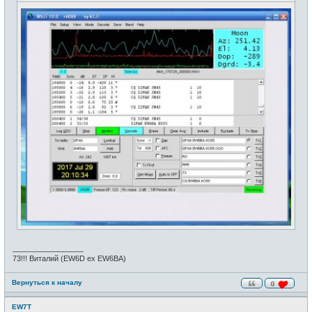
_________________
73!!! Виталий (EW6D ex EW6BA)
Вернуться к началу
0
EW7T