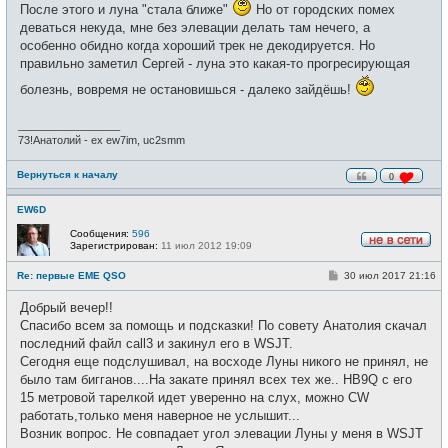
После этого и луна "стала ближе"
Но от городских помех
деваться некуда, мне без элевации делать там нечего, а
особенно обидно когда хороший трек не декодируется. Но
правильно заметил Сергей - луна это какая-то прогресирующая
болезнь, вовремя не остановишься - далеко зайдёшь!
_________________
73!Анатолий - ex ew7im, uc2smm
Вернуться к началу
0
EW6D
Сообщения:
596
Зарегистрирован:
11 июл 2012 19:09
Н
е
С
Re: первые EME QSO
30 июл 2017 21:16
в
о
с
о
е
Добрый вечер!!
б
т
щ
Спасибо всем за помощь и подсказки! По совету Анатолия скачал
и
е
последний файл call3 и закинул его в WSJT.
н
и
Сегодня еще подслушивал, на восходе Луны никого не принял, не
е
было там бигганов....На закате принял всех тех же.. HB9Q с его
15 метровой тарелкой идет уверенно на слух, можно CW
работать,только меня наверное не услышит...
Возник вопрос. Не совпадает угол элевации Луны у меня в WSJT