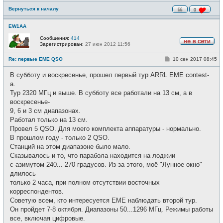
Вернуться к началу
0
EW1AA
Сообщения:
414
Зарегистрирован:
27 июн 2012 11:56
Н
е
С
Re: первые EME QSO
10 сен 2017 08:45
в
о
с
о
е
В субботу и воскресенье, прошел первый тур ARRL EME contest-
б
т
щ
a.
и
е
Тур 2320 МГц и выше. В субботу все работали на 13 см, а в
н
и
воскресенье-
е
9, 6 и 3 см диапазонах.
Работал только на 13 см.
Провел 5 QSO. Для моего комплекта аппаратуры - нормально.
В прошлом году - только 2 QSO.
Станций на этом диапазоне было мало.
Сказывалось и то, что парабола находится на лоджии
с азимутом 240... 270 градусов. Из-за этого, моё "Лунное окно"
длилось
только 2 часа, при полном отсутствии восточных
корреспондентов.
Советую всем, кто интересуется ЕМЕ наблюдать второй тур.
Он пройдет 7-8 октября. Диапазоны 50...1296 МГц. Режимы работы
все, включая цифровые.