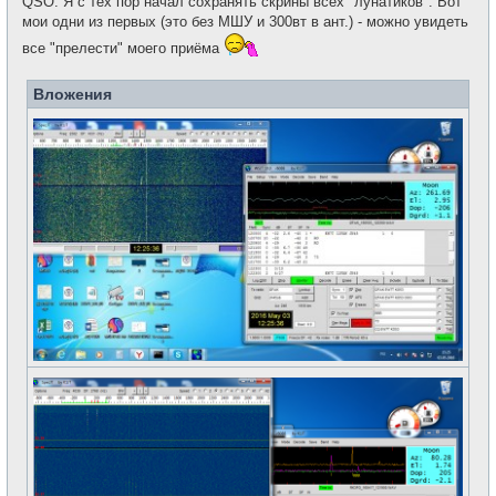
QSO. Я с тех пор начал сохранять скрины всех "лунатиков". Вот
мои одни из первых (это без МШУ и 300вт в ант.) - можно увидеть
все "прелести" моего приёма
Вложения