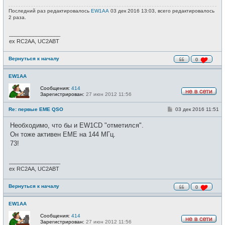
Последний раз редактировалось
EW1AA
03 дек 2016 13:03, всего редактировалось
2 раза.
_________________
ex RC2AA, UC2ABT
Вернуться к началу
0
EW1AA
Сообщения:
414
Зарегистрирован:
27 июн 2012 11:56
Н
е
С
Re: первые EME QSO
03 дек 2016 11:51
в
о
с
о
е
Необходимо, что бы и EW1CD "отметился".
б
т
щ
Он тоже активен EME на 144 МГц.
и
е
73!
н
и
е
_________________
ex RC2AA, UC2ABT
Вернуться к началу
0
EW1AA
Сообщения:
414
Зарегистрирован:
27 июн 2012 11:56