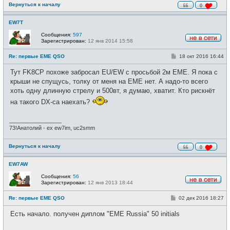
Вернуться к началу
0
EW7T
Сообщения:
597
Зарегистрирован:
12 янв 2014 15:58
Н
е
С
Re: первые EME QSO
18 окт 2016 16:44
в
о
с
о
е
Тут FK8CP похоже забросал EU/EW с просьбой 2м ЕМЕ. Я пока с
б
т
щ
крыши не спущусь, толку от меня на ЕМЕ нет. А надо-то всего
и
е
хоть одну длинную стрелу и 500вт, я думаю, хватит. Кто рискнёт
н
и
на такого DX-са наехать?
е
_________________
73!Анатолий - ex ew7im, uc2smm
Вернуться к началу
0
EW7AW
Сообщения:
56
Зарегистрирован:
12 янв 2013 18:44
Н
е
С
Re: первые EME QSO
02 дек 2016 18:27
в
о
с
о
е
Есть начало. получен диплом "EME Russia" 50 initials
б
т
щ
и
е