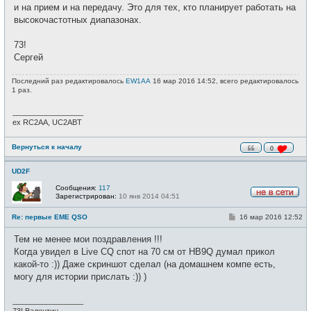
и на прием и на передачу. Это для тех, кто планирует работать на
высокочастотных диапазонах.
73!
Сергей
Последний раз редактировалось
EW1AA
16 мар 2016 14:52, всего редактировалось
1 раз.
_________________
ex RC2AA, UC2ABT
Вернуться к началу
0
UD2F
Сообщения:
117
Зарегистрирован:
10 янв 2014 04:51
Н
е
С
Re: первые EME QSO
16 мар 2016 12:52
в
о
с
о
е
Тем не менее мои поздравления !!!
б
т
щ
Когда увидел в Live CQ спот на 70 см от HB9Q думал прикол
и
е
какой-то :)) Даже скриншот сделал (на домашнем компе есть,
н
и
могу для истории прислать :)) )
е
_________________