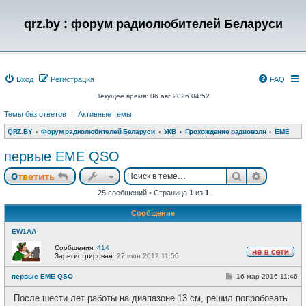
qrz.by : форум радиолюбителей Беларуси
Вход
Регистрация
FAQ
Текущее время: 06 авг 2026 04:52
Темы без ответов
|
Активные темы
QRZ.BY
Форум радиолюбителей Беларуси
УКВ
Прохождение радиоволн
EME
первые EME QSO
Поиск
Расшире
Ответить
25 сообщений • Страница
1
из
1
Сообщение
EW1AA
Сообщения:
414
Зарегистрирован:
27 июн 2012 11:56
Н
е
С
первые EME QSO
16 мар 2016 11:46
в
о
с
о
е
После шести лет работы на диапазоне 13 см, решил попробовать
б
т