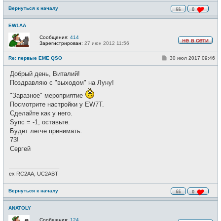
Вернуться к началу
0
EW1AA
Сообщения:
414
Зарегистрирован:
27 июн 2012 11:56
Н
е
С
Re: первые EME QSO
30 июл 2017 09:46
в
о
с
о
е
Добрый день, Виталий!
б
т
щ
Поздравляю с "выходом" на Луну!
и
е
н
"Заразное" мероприятие
и
Посмотрите настройки у EW7T.
е
Сделайте как у него.
Sync = -1, оставьте.
Будет легче принимать.
73!
Сергей
_________________
ex RC2AA, UC2ABT
Вернуться к началу
0
ANATOLY
Сообщения:
124