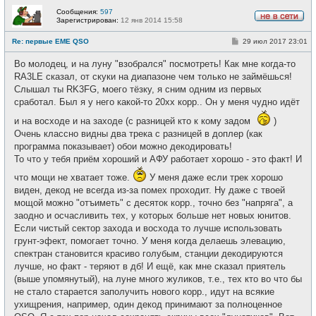
Сообщения:
597
Зарегистрирован:
12 янв 2014 15:58
Н
е
С
Re: первые EME QSO
29 июл 2017 23:01
в
о
с
о
е
Во молодец, и на луну "взобрался" посмотреть! Как мне когда-то
б
т
щ
RA3LE сказал, от скуки на диапазоне чем только не займёшься!
и
е
Слышал ты RK3FG, моего тёзку, я сним одним из первых
н
и
сработал. Был я у него какой-то 20хх корр.. Он у меня чудно идёт
е
и на восходе и на заходе (с разницей кто к кому задом
)
Очень классно видны два трека с разницей в доплер (как
программа показывает) обои можно декодировать!
То что у тебя приём хороший и АФУ работает хорошо - это факт! И
что мощи не хватает тоже.
У меня даже если трек хорошо
виден, декод не всегда из-за помех проходит. Ну даже с твоей
мощой можно "отъиметь" с десяток корр., точно без "напряга", а
заодно и осчасливить тех, у которых больше нет новых юнитов.
Если чистый сектор захода и восхода то лучше использовать
грунт-эфект, помогает точно. У меня когда делаешь элевацию,
спектран становится красиво голубым, станции декодируются
лучше, но факт - теряют в дб! И ещё, как мне сказал приятель
(выше упомянутый), на луне много жуликов, т.е., тех кто во что бы
не стало старается заполучить нового корр., идут на всякие
ухищрения, например, один декод принимают за полноценное