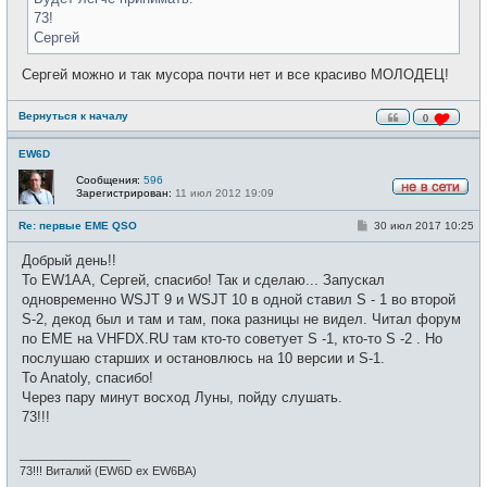
73!
Сергей
Сергей можно и так мусора почти нет и все красиво МОЛОДЕЦ!
Вернуться к началу
0
EW6D
Сообщения:
596
Зарегистрирован:
11 июл 2012 19:09
Н
е
С
Re: первые EME QSO
30 июл 2017 10:25
в
о
с
о
е
Добрый день!!
б
т
щ
To EW1AA, Сергей, спасибо! Так и сделаю... Запускал
и
е
одновременно WSJT 9 и WSJT 10 в одной ставил S - 1 во второй
н
и
S-2, декод был и там и там, пока разницы не видел. Читал форум
е
по EME на VHFDX.RU там кто-то советует S -1, кто-то S -2 . Но
послушаю старших и остановлюсь на 10 версии и S-1.
To Anatoly, спасибо!
Через пару минут восход Луны, пойду слушать.
73!!!
_________________
73!!! Виталий (EW6D ex EW6BA)