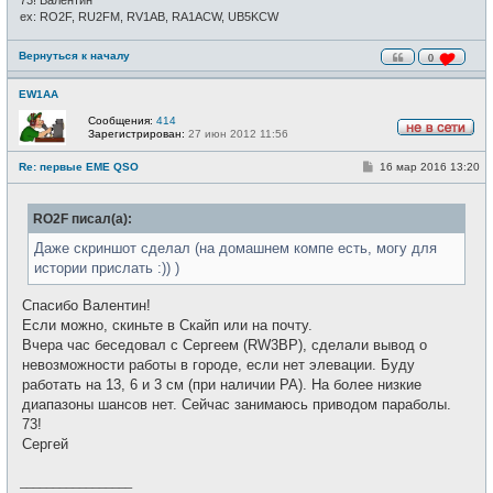
73! Валентин
ex: RO2F, RU2FM, RV1AB, RA1ACW, UB5KCW
Вернуться к началу
0
EW1AA
Сообщения:
414
Зарегистрирован:
27 июн 2012 11:56
Н
е
С
Re: первые EME QSO
16 мар 2016 13:20
в
о
с
о
е
б
т
RO2F писал(а):
щ
и
е
н
Даже скриншот сделал (на домашнем компе есть, могу для
и
истории прислать :)) )
е
Спасибо Валентин!
Если можно, скиньте в Скайп или на почту.
Вчера час беседовал с Сергеем (RW3BP), сделали вывод о
невозможности работы в городе, если нет элевации. Буду
работать на 13, 6 и 3 см (при наличии РА). На более низкие
диапазоны шансов нет. Сейчас занимаюсь приводом параболы.
73!
Сергей
_________________