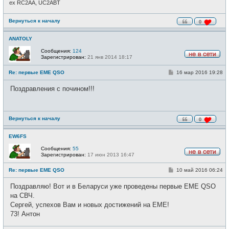
ex RC2AA, UC2ABT
Вернуться к началу
0
ANATOLY
Сообщения:
124
Зарегистрирован:
21 янв 2014 18:17
Н
е
С
Re: первые EME QSO
16 мар 2016 19:28
в
о
с
о
е
Поздравления с почином!!!
б
т
щ
и
е
н
и
Вернуться к началу
0
е
EW6FS
Сообщения:
55
Зарегистрирован:
17 июн 2013 16:47
Н
е
С
Re: первые EME QSO
10 май 2016 06:24
в
о
с
о
е
Поздравляю! Вот и в Беларуси уже проведены первые EME QSO
б
т
щ
на СВЧ.
и
е
Сергей, успехов Вам и новых достижений на EME!
н
и
73! Антон
е