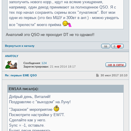
заполучить нового корр., идут на всякие ухищрения,
например, один декод принимают за полноценное QSO. Я с
тех пор начал сохранять скрины всех "лунатиков". Вот мои
одни из первых (это без МШУ и 300вт в ант.) - можно увидеть
все "прелести" моего приёма
Анатолий это QSO не проходит DT не то однако!!
Вернуться к началу
0
ANATOLY
Сообщения:
124
Зарегистрирован:
21 янв 2014 18:17
Н
е
С
Re: первые EME QSO
30 июл 2017 10:10
в
о
с
о
е
б
т
EW1AA писал(а):
щ
и
е
н
Добрый день, Виталий!
и
Поздравляю с "выходом" на Луну!
е
"Заразное" мероприятие
Посмотрите настройки у EW7T.
Сделайте как у него.
Sync = -1, оставьте.
Будет легче принимать.