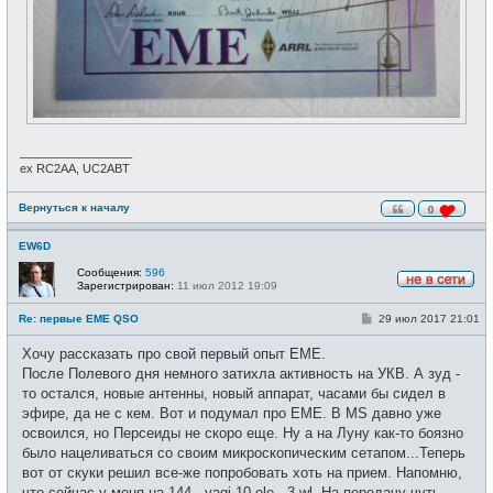
_________________
ex RC2AA, UC2ABT
Вернуться к началу
0
EW6D
Сообщения:
596
Зарегистрирован:
11 июл 2012 19:09
Н
е
С
Re: первые EME QSO
29 июл 2017 21:01
в
о
с
о
е
Хочу рассказать про свой первый опыт EME.
б
т
щ
После Полевого дня немного затихла активность на УКВ. А зуд -
и
е
то остался, новые антенны, новый аппарат, часами бы сидел в
н
и
эфире, да не с кем. Вот и подумал про EME. В MS давно уже
е
освоился, но Персеиды не скоро еще. Ну а на Луну как-то боязно
было нацеливаться со своим микроскопическим сетапом...Теперь
вот от скуки решил все-же попробовать хоть на прием. Напомню,
что сейчас у меня на 144 - yagi 10 ele - 3 wl. На передачу чуть