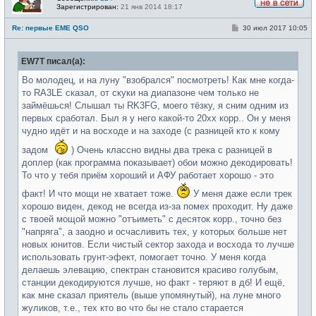
Зарегистрирован:
21 янв 2014 18:17
Н
е
С
Re: первые EME QSO
30 июл 2017 10:05
в
о
с
о
е
б
т
EW7T писал(а):
щ
и
е
н
Во молодец, и на луну "взобрался" посмотреть! Как мне когда-
и
то RA3LE сказал, от скуки на диапазоне чем только не
е
займёшься! Слышал ты RK3FG, моего тёзку, я сним одним из
первых сработал. Был я у него какой-то 20хх корр.. Он у меня
чудно идёт и на восходе и на заходе (с разницей кто к кому
задом
) Очень классно видны два трека с разницей в
доплер (как программа показывает) обои можно декодировать!
То что у тебя приём хороший и АФУ работает хорошо - это
факт! И что мощи не хватает тоже.
У меня даже если трек
хорошо виден, декод не всегда из-за помех проходит. Ну даже
с твоей мощой можно "отъиметь" с десяток корр., точно без
"напряга", а заодно и осчасливить тех, у которых больше нет
новых юнитов. Если чистый сектор захода и восхода то лучше
использовать грунт-эфект, помогает точно. У меня когда
делаешь элевацию, спектран становится красиво голубым,
станции декодируются лучше, но факт - теряют в дб! И ещё,
как мне сказал приятель (выше упомянутый), на луне много
жуликов, т.е., тех кто во что бы не стало старается