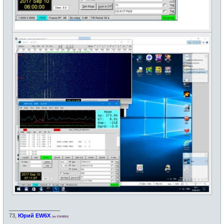
_________________
73,
Юрий EW6X
(ex EW6BN)