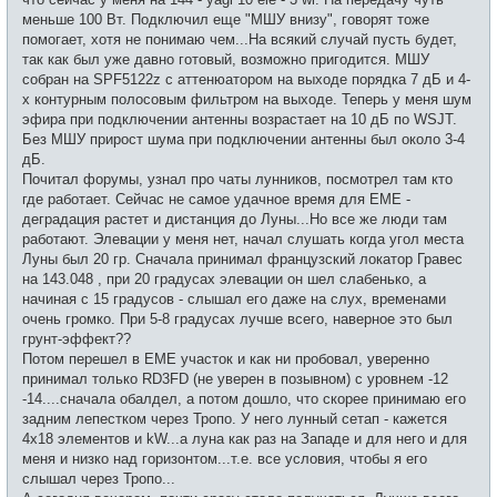
меньше 100 Вт. Подключил еще "МШУ внизу", говорят тоже
помогает, хотя не понимаю чем...На всякий случай пусть будет,
так как был уже давно готовый, возможно пригодится. МШУ
собран на SPF5122z с аттенюатором на выходе порядка 7 дБ и 4-
х контурным полосовым фильтром на выходе. Теперь у меня шум
эфира при подключении антенны возрастает на 10 дБ по WSJT.
Без МШУ прирост шума при подключении антенны был около 3-4
дБ.
Почитал форумы, узнал про чаты лунников, посмотрел там кто
где работает. Сейчас не самое удачное время для EME -
деградация растет и дистанция до Луны...Но все же люди там
работают. Элевации у меня нет, начал слушать когда угол места
Луны был 20 гр. Сначала принимал французский локатор Гравес
на 143.048 , при 20 градусах элевации он шел слабенько, а
начиная с 15 градусов - слышал его даже на слух, временами
очень громко. При 5-8 градусах лучше всего, наверное это был
грунт-эффект??
Потом перешел в EME участок и как ни пробовал, уверенно
принимал только RD3FD (не уверен в позывном) с уровнем -12
-14....сначала обалдел, а потом дошло, что скорее принимаю его
задним лепестком через Тропо. У него лунный сетап - кажется
4х18 элементов и kW...а луна как раз на Западе и для него и для
меня и низко над горизонтом...т.е. все условия, чтобы я его
слышал через Тропо...