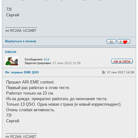
73!
Сергей
_________________
ex RC2AA, UC2ABT
Вернуться к началу
0
EW1AA
Сообщения:
414
Зарегистрирован:
27 июн 2012 11:56
Н
е
С
Re: первые EME QSO
17 сен 2017 14:36
в
о
с
о
е
Прошел ARI EME contest.
б
т
щ
Первый раз работал в этом тесте.
и
е
Работал только на 23 см.
н
и
Из-за дождя, прекратил работать до окончания теста.
е
Только 13 QSO. Одна новая страна (и новый корреспондент).
Очень слабая активность.
73!
Сергей
_________________
ex RC2AA, UC2ABT