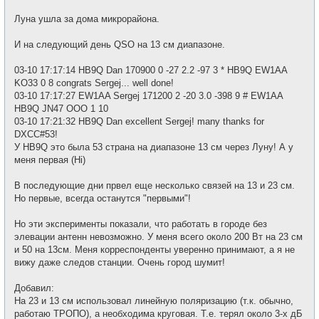
Луна ушла за дома микрорайона.
И на следующий день QSO на 13 см диапазоне.
03-10 17:17:14 HB9Q Dan 170900 0 -27 2.2 -97 3 * HB9Q EW1AA
KO33 0 8 congrats Sergej... well done!
03-10 17:17:27 EW1AA Sergej 171200 2 -20 3.0 -398 9 # EW1AA
HB9Q JN47 OOO 1 10
03-10 17:21:32 HB9Q Dan excellent Sergej! many thanks for
DXCC#53!
У HB9Q это была 53 страна на диапазоне 13 см через Луну! А у
меня первая (Hi)
В последующие дни првел еще несколько связей на 13 и 23 см.
Но первые, всегда останутся "первыми"!
Но эти эксперименты показали, что работать в городе без
элевации антенн невозможно. У меня всего около 200 Вт на 23 см
и 50 на 13см. Меня корреспонденты уверенно принимают, а я не
вижу даже следов станции. Очень город шумит!
Добавил:
На 23 и 13 см использовал линейную поляризацию (т.к. обычно,
работаю ТРОПО), а необходима круговая. Т.е. терял около 3-х дБ