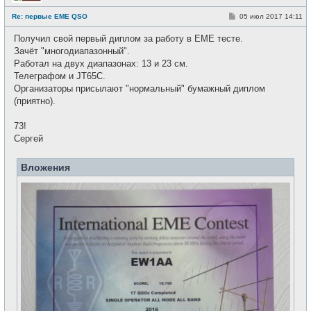
Н
е
С
Re: первые EME QSO
05 июл 2017 14:11
в
о
с
о
е
Получил свой первый диплом за работу в ЕМЕ тесте.
б
т
щ
Зачёт "многодиапазонный".
и
е
Работал на двух диапазонах: 13 и 23 см.
н
и
Телеграфом и JT65C.
е
Организаторы присылают "нормальный" бумажный диплом
(приятно).
73!
Сергей
Вложения