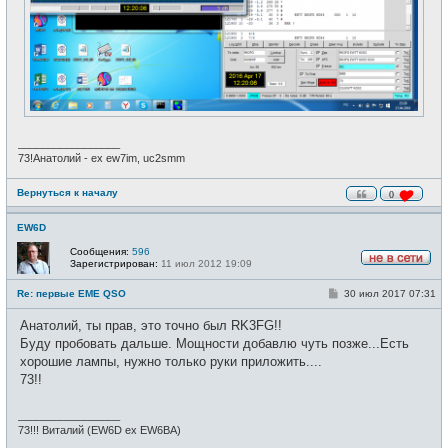
_________________
73!Анатолий - ex ew7im, uc2smm
Вернуться к началу
0
EW6D
Сообщения:
596
Зарегистрирован:
11 июл 2012 19:09
Н
е
С
Re: первые EME QSO
30 июл 2017 07:31
в
о
с
о
е
Анатолий, ты прав, это точно был RK3FG!!
б
т
щ
Буду пробовать дальше. Мощности добавлю чуть позже...Есть
и
е
хорошие лампы, нужно только руки приложить....
н
и
73!!
е
_________________
73!!! Виталий (EW6D ex EW6BA)