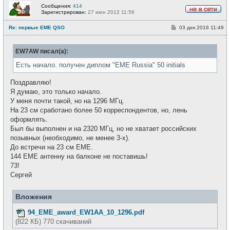
Сообщения:
414
Зарегистрирован:
27 июн 2012 11:56
Н
е
С
Re: первые EME QSO
03 дек 2016 11:49
в
о
с
о
е
б
т
EW7AW писал(а):
щ
и
е
н
Есть начало. получен диплом "EME Russia" 50 initials
и
е
Поздравляю!
Я думаю, это только начало.
У меня почти такой, но на 1296 МГц.
На 23 см сработано более 50 корреспондентов, но, лень
оформлять.
Был бы выполнен и на 2320 МГц, но не хватает российских
позывных (необходимо, не менее 3-х).
До встречи на 23 см EME.
144 EME антенну на балконе не поставишь!
73!
Сергей
Вложения
94_EME_award_EW1AA_10_1296.pdf
(822 КБ) 770 скачиваний