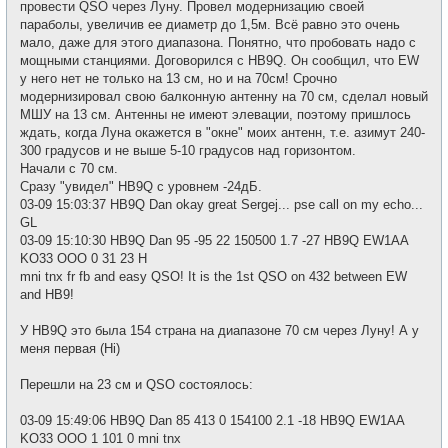
щ
провести QSO через Луну. Провел модернизацию своей
и
е
параболы, увеличив ее диаметр до 1,5м. Всё равно это очень
н
и
мало, даже для этого диапазона. Понятно, что пробовать надо с
е
мощными станциями. Договорился с HB9Q. Он сообщил, что EW
у него нет не только на 13 см, но и на 70см! Срочно
модернизировал свою балконную антенну на 70 см, сделал новый
МШУ на 13 см. Антенны не имеют элевации, поэтому пришлось
ждать, когда Луна окажется в "окне" моих антенн, т.е. азимут 240-
300 градусов и не выше 5-10 градусов над горизонтом.
Начали с 70 см.
Сразу "увидел" HB9Q с уровнем -24дБ.
03-09 15:03:37 HB9Q Dan okay great Sergej... pse call on my echo...
GL
03-09 15:10:30 HB9Q Dan 95 -95 22 150500 1.7 -27 HB9Q EW1AA
KO33 OOO 0 31 23 H
mni tnx fr fb and easy QSO! It is the 1st QSO on 432 between EW
and HB9!
У HB9Q это была 154 страна на диапазоне 70 см через Луну! А у
меня первая (Hi)
Перешли на 23 см и QSO состоялось:
03-09 15:49:06 HB9Q Dan 85 413 0 154100 2.1 -18 HB9Q EW1AA
KO33 OOO 1 101 0 mni tnx