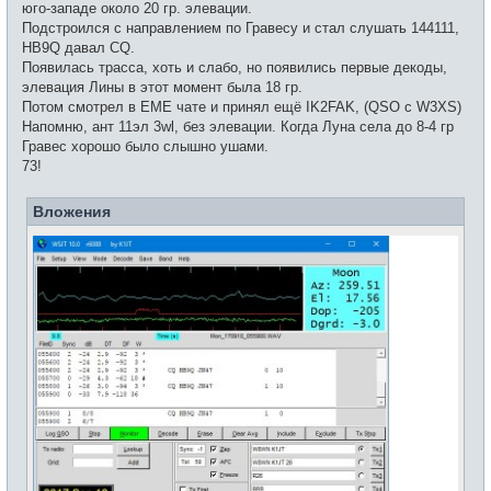
юго-западе около 20 гр. элевации.
н
и
Подстроился с направлением по Гравесу и стал слушать 144111,
е
HB9Q давал CQ.
Появилась трасса, хоть и слабо, но появились первые декоды,
элевация Лины в этот момент была 18 гр.
Потом смотрел в EME чате и принял ещё IK2FAK, (QSO c W3XS)
Напомню, ант 11эл 3wl, без элевации. Когда Луна села до 8-4 гр
Гравес хорошо было слышно ушами.
73!
Вложения