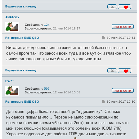
Вернуться к началу
0
ANATOLY
Сообщения:
124
Зарегистрирован:
21 янв 2014 18:17
Н
е
С
Re: первые EME QSO
30 июл 2017 10:54
в
о
с
о
е
Виталик декод очень сильно зависит от твоей базы позывных в
б
т
щ
самой проге так что заноси всех туда и все бут ок и главное чтоб
и
е
линии сигналов не кривые были от ухода частоты
н
и
е
Вернуться к началу
0
EW7T
Сообщения:
597
Зарегистрирован:
12 янв 2014 15:58
Н
е
С
Re: первые EME QSO
30 июл 2017 19:30
в
о
с
о
е
Для меня цифра была тогда вообще "в диковинку". Столько
б
т
щ
ньюансов повылазило... Первое не было синхронизации по
и
е
времени (в сутки время убегало на 2сек), потом выяснилось что
н
и
мой трек клюшкой (оказывается это болезнь всех ICOM 746).
е
Хорошее подспорье для работы JT65 дали мне дни активности.