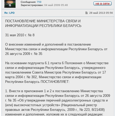
Сообщения:
759
Зарегистрирован:
04 май 2009 05:48
Н
е
С
Re: LPD
28 май 2013 05:56
в
о
с
о
е
ПОСТАНОВЛЕНИЕ МИНИСТЕРСТВА СВЯЗИ И
б
т
щ
ИНФОРМАТИЗАЦИИ РЕСПУБЛИКИ БЕЛАРУСЬ
и
е
н
и
31 мая 2010 г. № 8
е
О внесении изменений и дополнений в постановление
Министерства связи и информатизации Республики Беларусь от
26 августа 2009 г. № 35
На основании подпункта 6.1 пункта 6 Положения о Министерстве
связи и информатизации Республики Беларусь, утвержденного
постановлением Совета Министров Республики Беларусь от 17
марта 2004 г. № 302, Министерство связи и информатизации
Республики Беларусь ПОСТАНОВЛЯЕТ:
1. Внести в приложения 1 и 2 к постановлению Министерства
связи и информатизации Республики Беларусь от 26 августа 2009
г. № 35 «Об утверждении перечней радиоэлектронных средств и
(или) высокочастотных устройств» (Национальный реестр
правовых актов Республики Беларусь, 2009 г., № 223, 8/21408)
изменения и дополнения, изложив их в следующей редакции: