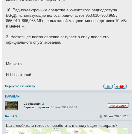
16. Радиоэлектронные средства абонентского радиодоступа
(АРД), использующие полосы радиочастот 963,010–963,965 /
866,010–866,965 МГц, с выходной мощностью передатчика 10 мВт
и менее.».
2. Настоящее постановление вступает в силу после его
официального опубликования.
Министр
Н.П.Пантелей
Вернуться к началу
0
KAPABAH
Сообщения:
2
Зарегистрирован:
08 ноя 2019 04:51
Н
е
С
Re: LPD
06 янв 2020 12:35
в
о
с
о
е
Есть любители готовые поработать в следующем квадрате?
б
т
щ
и
е