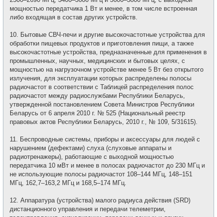
мощностью передатчика 1 Вт и менее, в том числе встроенная
либо входящая в состав других устройств.
10. Бытовые СВЧ-печи и другие высокочастотные устройства для
обработки пищевых продуктов и приготовления пищи, а также
высокочастотные устройства, предназначенные для применения в
промышленных, научных, медицинских и бытовых целях, с
мощностью на нагрузочном устройстве менее 5 Вт без открытого
излучения, для эксплуатации которых распределены полосы
радиочастот в соответствии с Таблицей распределения полос
радиочастот между радиослужбами Республики Беларусь,
утвержденной постановлением Совета Министров Республики
Беларусь от 6 апреля 2010 г. № 525 (Национальный реестр
правовых актов Республики Беларусь, 2010 г., № 109, 5/31615).
11. Беспроводные системы, приборы и аксессуары для людей с
нарушением (дефектами) слуха (слуховые аппараты и
радиотренажеры), работающие с выходной мощностью
передатчика 10 мВт и менее в полосах радиочастот до 230 МГц и
не использующие полосы радиочастот 108–144 МГц, 148–151
МГц, 162,7–163,2 МГц и 168,5–174 МГц.
12. Аппаратура (устройства) малого радиуса действия (SRD)
дистанционного управления и передачи телеметрии,