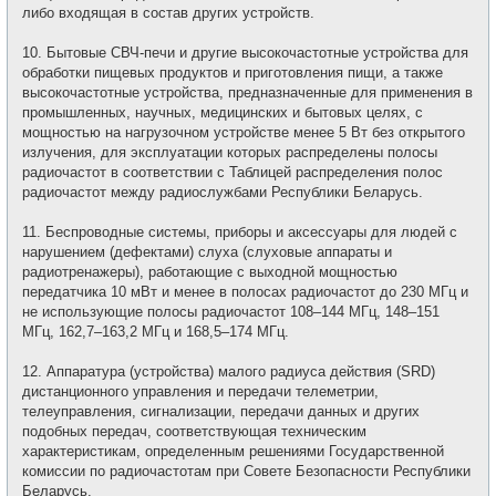
либо входящая в состав других устройств.
10. Бытовые СВЧ-печи и другие высокочастотные устройства для
обработки пищевых продуктов и приготовления пищи, а также
высокочастотные устройства, предназначенные для применения в
промышленных, научных, медицинских и бытовых целях, с
мощностью на нагрузочном устройстве менее 5 Вт без открытого
излучения, для эксплуатации которых распределены полосы
радиочастот в соответствии с Таблицей распределения полос
радиочастот между радиослужбами Республики Беларусь.
11. Беспроводные системы, приборы и аксессуары для людей с
нарушением (дефектами) слуха (слуховые аппараты и
радиотренажеры), работающие с выходной мощностью
передатчика 10 мВт и менее в полосах радиочастот до 230 МГц и
не использующие полосы радиочастот 108–144 МГц, 148–151
МГц, 162,7–163,2 МГц и 168,5–174 МГц.
12. Аппаратура (устройства) малого радиуса действия (SRD)
дистанционного управления и передачи телеметрии,
телеуправления, сигнализации, передачи данных и других
подобных передач, соответствующая техническим
характеристикам, определенным решениями Государственной
комиссии по радиочастотам при Совете Безопасности Республики
Беларусь.