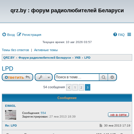
qrz.by : форум радиолюбителей Беларуси
Вход
Регистрация
FAQ
Текущее время: 10 авг 2026 03:57
Темы без ответов
|
Активные темы
QRZ.BY
Форум радиолюбителей Беларуси
УКВ
LPD
LPD
Поиск
Расшире
Ответить
54 сообщения
1
2
3
Пред.
Сообщение
EW4GL
Сообщения:
554
Зарегистрирован:
27 янв 2013 18:39
Н
е
С
Re: LPD
30 янв 2013 17:19
в
о
с
о
е