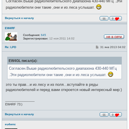
Согласен.Выше радиолюбительского диапазона 430-440 МГц .Эти
б
т
щ
и
радиолюбители они такие ,они и из леса услышат.
е
н
и
Вернуться к началу
0
е
EW4RF
Сообщения:
645
Зарегистрирован:
12 ноя 2011 14:02
Н
е
С
Re: LPD
31 янв 2013 04:02
в
о
с
о
е
б
т
EW4GL писал(а):
щ
и
е
н
Согласен.Выше радиолюбительского диапазона 430-440 МГц
и
.Эти радиолюбители они такие ,они и из леса услышат.
е
это ты прав...и из лесу и из поля...вступайте в ряды
радиолюбителей и перед вами откроется новый интересный мир:)
_________________
ЕW4RF 73:)
Вернуться к началу
0
eu4wnc