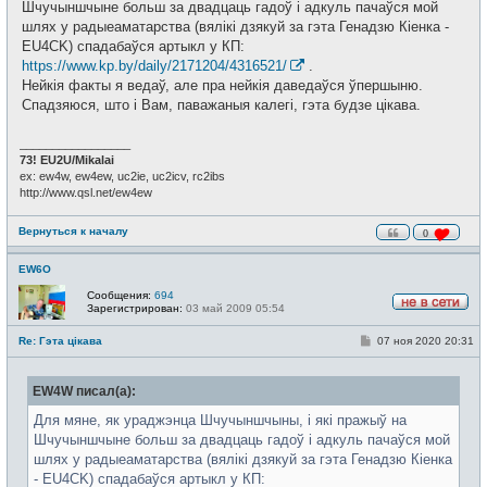
щ
Шчучыншчыне больш за двадцаць гадоў і адкуль пачаўся мой
и
е
шлях у радыеаматарства (вялікі дзякуй за гэта Генадзю Кіенка -
н
и
EU4CK) спадабаўся артыкл у КП:
е
https://www.kp.by/daily/2171204/4316521/
.
Нейкія факты я ведаў, але пра нейкія даведаўся ўпершыню.
Спадзяюся, што і Вам, паважаныя калегі, гэта будзе цікава.
_________________
73! EU2U/Mikalai
ex: ew4w, ew4ew, uc2ie, uc2icv, rc2ibs
http://www.qsl.net/ew4ew
Вернуться к началу
0
EW6O
Сообщения:
694
Зарегистрирован:
03 май 2009 05:54
Н
е
С
Re: Гэта цікава
07 ноя 2020 20:31
в
о
с
о
е
б
т
EW4W писал(а):
щ
и
е
н
Для мяне, як ураджэнца Шчучыншчыны, і які пражыў на
и
Шчучыншчыне больш за двадцаць гадоў і адкуль пачаўся мой
е
шлях у радыеаматарства (вялікі дзякуй за гэта Генадзю Кіенка
- EU4CK) спадабаўся артыкл у КП: