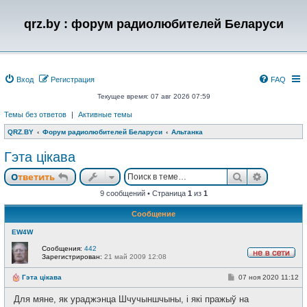
qrz.by : форум радиолюбителей Беларуси
Вход
Регистрация
FAQ
Текущее время: 07 авг 2026 07:59
Темы без ответов
|
Активные темы
QRZ.BY
Форум радиолюбителей Беларуси
Альтанка
Гэта цікава
Поиск
Расшире
Ответить
9 сообщений • Страница
1
из
1
Сообщение
EW4W
Сообщения:
442
Зарегистрирован:
21 май 2009 12:08
Н
е
С
Гэта цікава
07 ноя 2020 11:12
в
о
с
о
е
Для мяне, як ураджэнца Шчучыншчыны, і які пражыў на
б
т