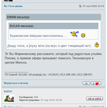
Н
е
С
Re: Гэта цікава
07 ноя 2020 22:23
в
о
с
о
е
б
т
EW4W писал(а):
щ
и
е
н
EU1AD писал(а):
и
е
Бурановские бабушки прослезились....
Дзеду гніла, а ўнуку міла (на вкус и цвет товарищей нет)...
Эт Вы Жириновскому расскажите, который под радостные улыбки
Попова, в прямом эфире призывает повесить Тихоновскую в
центре Минска.
_________________
73! Сергей. EU1AD. (III разряд) (ex.: UC2AJV, UC2-188-164, UC2-188-87)
Вернуться к началу
0
EU2CC
Сообщения:
494
Зарегистрирован:
07 апр 2014 16:28
Н
е
С