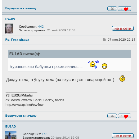
Вернуться к началу
0
EW4W
Сообщения:
442
Зарегистрирован:
21 май 2009 12:08
Н
е
С
Re: Гэта цікава
07 ноя 2020 22:14
в
о
с
о
е
б
т
EU1AD писал(а):
щ
и
е
н
и
Бурановские бабушки прослезились....
е
Дзеду гніла, а ўнуку міла (на вкус и цвет товарищей нет)...
_________________
73! EU2U/Mikalai
ex: ew4w, ew4ew, uc2ie, uc2icv, rc2ibs
http://www.qsl.net/ew4ew
Вернуться к началу
0
EU1AD
Сообщения:
168
Зарегистрирован:
20 фев 2014 16:08