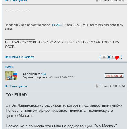
Re: Гэта цікава
08 ноя 2020 04:40
в
о
с
о
е
....................
б
т
щ
и
е
н
и
Последний раз редактировалось
EU2CC
02 апр 2023 07:14, всего редактировалось
е
1 раз.
_________________
Ex UC2AHC#RC2CKD#UC2CEK#R2PEK#EU2CEK#EU50CC#4X4/EU2CC...МС-
СССР.
Вернуться к началу
0
EW6O
Сообщения:
694
Зарегистрирован:
03 май 2009 05:54
Н
е
С
Re: Гэта цікава
08 ноя 2020 05:51
в
о
с
о
е
TO : EU1AD
б
т
щ
и
е
Эт Вы Жириновскому расскажите, который под радостные улыбки
н
и
Попова, в прямом эфире призывает повесить Тихоновскую в
е
центре Минска.
Насколько я понимаю это было на радиостанции "Эхо Москвы"