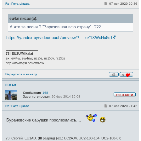
е
С
Re: Гэта цікава
07 ноя 2020 20:46
в
о
с
о
е
б
т
eu4ai писал(а):
щ
и
е
н
А что за песня ? "Заразившая всю страну". ???
и
е
https://yandex.by/video/touch/preview/? ... eZ1XWxHu8s
_________________
73! EU2U/Mikalai
ex: ew4w, ew4ew, uc2ie, uc2icv, rc2ibs
http://www.qsl.net/ew4ew
Вернуться к началу
0
EU1AD
Сообщения:
168
Зарегистрирован:
20 фев 2014 16:08
Н
е
С
Re: Гэта цікава
07 ноя 2020 21:42
в
о
с
о
е
б
т
Бурановские бабушки прослезились....
щ
и
е
н
и
_________________
е
73! Сергей. EU1AD. (III разряд) (ex.: UC2AJV, UC2-188-164, UC2-188-87)