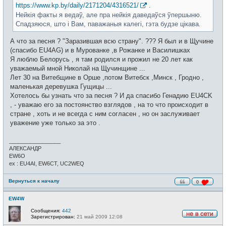
https://www.kp.by/daily/2171204/4316521/
.
Нейкія факты я ведаў, але пра нейкія даведаўся ўпершыню.
Спадзяюся, што і Вам, паважаныя калегі, гэта будзе цікава.
А что за песня ? "Заразившая всю страну". ??? Я был и в Щучине
(спасибо EU4AG) и в Мурованке ,в Рожанке и Василишках
Я люблю Белорусь , я там родился и прожил не 20 лет как
уважаемый мной Николай на Щучинщине ...
Лет 30 на Витебщине в Орше ,потом Витебск ,Минск , Гродно ,
маленькая деревушка Гущицы ...
Хотелось бы узнать что за песня ? И да спасибо Генадию EU4CK
, - уважаю его за постоянство взглядов , на то что происходит в
стране , хоть и не всегда с ним согласен , но он заслуживает
уважение уже только за это .
_________________
АЛЕКСАНДР
EW6O
ex : EU4AI, EW6CT, UC2WEQ
Вернуться к началу
0
EW4W
Сообщения:
442
Зарегистрирован:
21 май 2009 12:08
Н