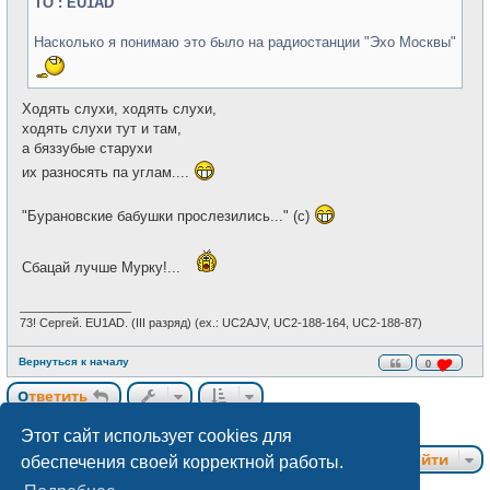
н
TO : EU1AD
и
е
Насколько я понимаю это было на радиостанции "Эхо Москвы"
Ходять слухи, ходять слухи,
ходять слухи тут и там,
а бяззубые старухи
их разносять па углам....
"Бурановские бабушки прослезились..." (с)
Сбацай лучше Мурку!...
_________________
73! Сергей. EU1AD. (III разряд) (ex.: UC2AJV, UC2-188-164, UC2-188-87)
Вернуться к началу
0
Ответить
9 сообщений • Страница
1
из
1
Этот сайт использует cookies для
Перейти
обеспечения своей корректной работы.