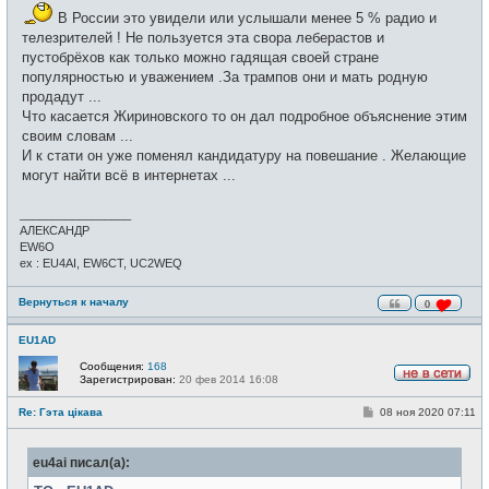
В России это увидели или услышали менее 5 % радио и
телезрителей ! Не пользуется эта свора леберастов и
пустобрёхов как только можно гадящая своей стране
популярностью и уважением .За трампов они и мать родную
продадут ...
Что касается Жириновского то он дал подробное объяснение этим
своим словам ...
И к стати он уже поменял кандидатуру на повешание . Желающие
могут найти всё в интернетах ...
_________________
АЛЕКСАНДР
EW6O
ex : EU4AI, EW6CT, UC2WEQ
Вернуться к началу
0
EU1AD
Сообщения:
168
Зарегистрирован:
20 фев 2014 16:08
Н
е
С
Re: Гэта цікава
08 ноя 2020 07:11
в
о
с
о
е
б
т
eu4ai писал(а):
щ
и
е