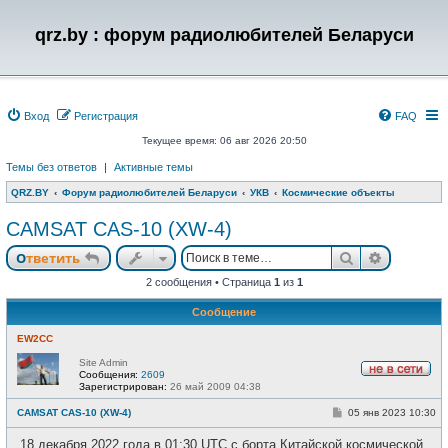
qrz.by : форум радиолюбителей Беларуси
Вход
Регистрация
FAQ
Текущее время: 06 авг 2026 20:50
Темы без ответов
|
Активные темы
QRZ.BY
Форум радиолюбителей Беларуси
УКВ
Космические объекты
CAMSAT CAS-10 (XW-4)
Поиск
Расшире
Ответить
2 сообщения • Страница
1
из
1
Сообщение
EW2CC
Site Admin
Сообщения:
2609
Н
Зарегистрирован:
26 май 2009 04:38
е
в
С
CAMSAT CAS-10 (XW-4)
05 янв 2023 10:30
с
о
е
о
18 декабря 2022 года в 01:30 UTC с борта Китайской космической
т
б