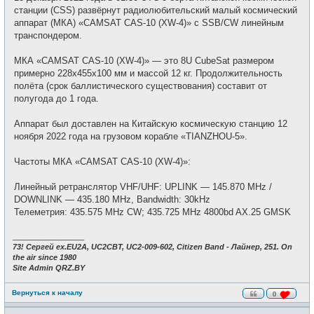
и
щ
станции (CSS) развёрнут радиолюбительский малый космический
е
аппарат (МКА) «CAMSAT CAS-10 (XW-4)» с SSB/CW линейным
н
и
транспондером.
е
МКА «CAMSAT CAS-10 (XW-4)» — это 8U CubeSat размером
примерно 228x455x100 мм и массой 12 кг. Продолжительность
полёта (срок баллистического существования) составит от
полугода до 1 года.
Аппарат был доставлен на Китайскую космическую станцию 12
ноября 2022 года на грузовом корабле «TIANZHOU-5».
Частоты МКА «CAMSAT CAS-10 (XW-4)»:
Линейный ретранслятор VHF/UHF: UPLINK — 145.870 MHz /
DOWNLINK — 435.180 MHz, Bandwidth: 30kHz
Телеметрия: 435.575 MHz CW; 435.725 MHz 4800bd AX.25 GMSK
_________________
73! Сергей ex.EU2A, UC2CBT, UC2-009-602, Citizen Band - Лайнер, 251. On
the air since 1980
Site Admin QRZ.BY
Вернуться к началу
0