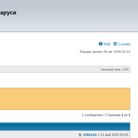
ларуси
FAQ
Ссылки
Текущее время: 06 авг 2026 02:14
Часовой пояс:
UTC
1 сообщение • Страница
1
из
1
С
EW2AAA
»
21 май 2025 05:55