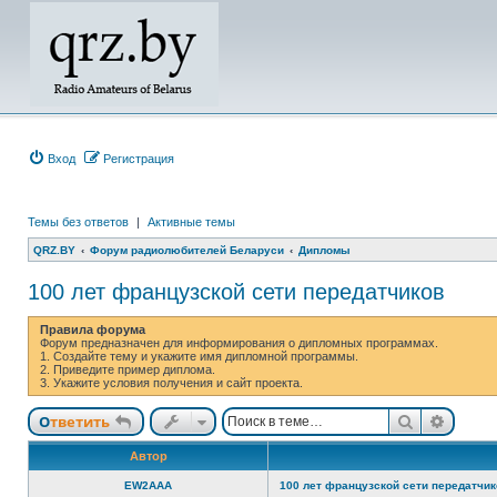
Вход
Регистрация
Темы без ответов
|
Активные темы
QRZ.BY
Форум радиолюбителей Беларуси
Дипломы
100 лет французской сети передатчиков
Правила форума
Форум предназначен для информирования о дипломных программах.
1. Создайте тему и укажите имя дипломной программы.
2. Приведите пример диплома.
3. Укажите условия получения и сайт проекта.
Поиск
Расши
Ответить
Автор
EW2AAA
100 лет французской сети передатчик