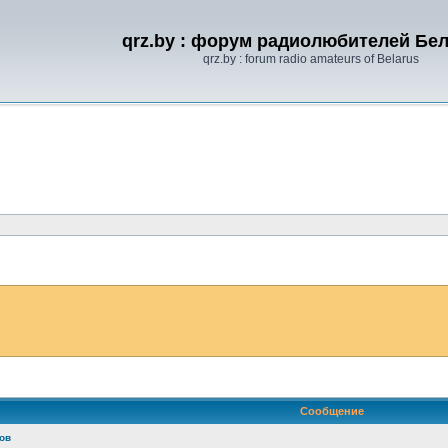
qrz.by : форум радиолюбителей Бе
qrz.by : forum radio amateurs of Belarus
ренный поиск
Сообщение
ов