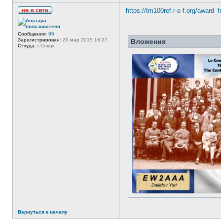
https://tm100ref.r-e-f.org/award_f
Н
е
в
Сообщения:
95
с
Зарегистрирован:
20 мар 2015 16:27
Вложения
е
Откуда:
г.Слуцк
т
и
Вернуться к началу