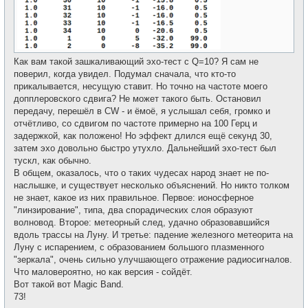
Как вам такой зашкаливающий эхо-тест с Q=10? Я сам не
поверил, когда увидел. Подумал сначала, что кто-то
прикалывается, несущую ставит. Но точно на частоте моего
допплеровского сдвига? Не может такого быть. Остановил
передачу, перешёл в CW - и ёмоё, я услышал себя, громко и
отчётливо, со сдвигом по частоте примерно на 100 Герц и
задержкой, как положено! Но эффект длился ещё секунд 30,
затем эхо довольно быстро утухло. Дальнейший эхо-тест был
тускл, как обычно.
В общем, оказалось, что о таких чудесах народ знает не по-
наслышке, и существует несколько объяснений. Но никто толком
не знает, какое из них правильное. Первое: ионосферное
"линзирование", типа, два спорадических слоя образуют
волновод. Второе: метеорный след, удачно образовавшийся
вдоль трассы на Луну. И третье: падение железного метеорита на
Луну с испарением, с образованием большого плазменного
"зеркала", очень сильно улучшающего отражение радиосигналов.
Что маловероятно, но как версия - сойдёт.
Вот такой вот Magic Band.
73!