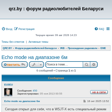
qrz.by : форум радиолюбителей Беларуси
Вход
Регистрация
FAQ
Текущее время: 09 авг 2026 14:23
Темы без ответов
|
Активные темы
QRZ.BY
Форум радиолюбителей Беларуси
УКВ
Прохождение радиоволн
EME
Echo mode на диапазоне 6м
Поиск
Расшире
Ответить
6 сообщений • Страница
1
из
1
Сообщение
EU3EU
Сообщения:
450
Зарегистрирован:
05 ноя 2013 00:55
Н
е
С
Echo mode на диапазоне 6м
16 окт 2025 13:52
в
о
с
о
е
Сегодня открыл для себя, что в WSJT-X есть специальный режим
б
т