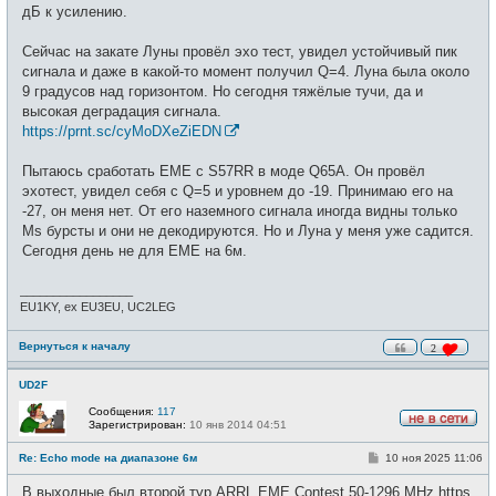
е
дБ к усилению.
н
и
е
Сейчас на закате Луны провёл эхо тест, увидел устойчивый пик
сигнала и даже в какой-то момент получил Q=4. Луна была около
9 градусов над горизонтом. Но сегодня тяжёлые тучи, да и
высокая деградация сигнала.
https://prnt.sc/cyMoDXeZiEDN
Пытаюсь сработать EME с S57RR в моде Q65A. Он провёл
эхотест, увидел себя с Q=5 и уровнем до -19. Принимаю его на
-27, он меня нет. От его наземного сигнала иногда видны только
Ms бурсты и они не декодируются. Но и Луна у меня уже садится.
Сегодня день не для EME на 6м.
_________________
EU1KY, ex EU3EU, UC2LEG
Вернуться к началу
2
UD2F
Сообщения:
117
Зарегистрирован:
10 янв 2014 04:51
Н
е
С
Re: Echo mode на диапазоне 6м
10 ноя 2025 11:06
в
о
с
о
е
В выходные был второй тур ARRL EME Contest 50-1296 MHz https