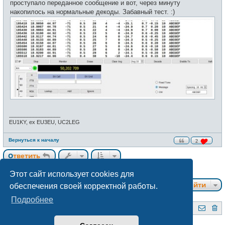
проступало переданное сообщение и вот, через минуту
накопилось на нормальные декоды. Забавный тест. :)
_________________
EU1KY, ex EU3EU, UC2LEG
Вернуться к началу
2
Ответить
6 сообщений • Страница
1
из
1
Этот сайт использует cookies для
Перейти
обеспечения своей корректной работы.
Подробнее
QRZ.BY
Форум радиолюбителей Беларуси
Создано на основе
phpBB
® Forum Software © phpBB Limited