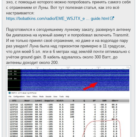
щ
эхо, с помощью которого можно попробовать принять самого себя
и
е
с отражением от Луны. Вот тут полезная статья, как это всё
н
и
настраивается:
е
https://bobatkins.com/radio/EME_WSJTX_e ... guide.html
Подготовился к сегодняшнему лунному закату, развернул антенну
6м диапазона на нужный азимут и попробовал включить Transmit.
И не только принял своё отражение, но даже и на водопаде пару
раз увидел! Луна была над горизонтом примерно в 11 градусах,
что для моей 5 эл. яги в 6 метрах над землёй почти оптимально с
учётом ground gain. В кабель вдувалось около 300 Ватт, до
антенны доходит около 200.