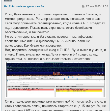
Н
е
С
Re: Echo mode на диапазоне 6м
27 ноя 2025 19:52
в
о
с
о
е
Итак, Луна наконец-то отошла подальше от шумного Солнца, и
б
т
щ
можно продолжать. Регулярные эхо-тесты показали, что я сам
и
е
себя могу принимать гарантированно, когда Луна в 6..10 градусах
н
и
над горизонтом. Показывать скриншоты этого безобразия
е
бессмысленно, и так понятно.
Но есть интересные, я бы сказал, невероятные, эффекты,
свойственные именно диапазону 6м. А именно, влияние
ионосферы. Как будто линзирование.
Вот, например, сегодняшний скед с ZL1RS. Луна низко и у меня, и
у него. И вот, внезапно, когда Луна у меня в 5.4 градусах над
горизонтом, он внезапно выплывает громко и отчетливо:
Он в следующем периоде таки принял мой R, потом всё утухло, и
чтобы завершить связь, пришлось стараться ещё 15 минут. Эх, не
хватает мне QRO и системы из антенн. Возможно, это та самая