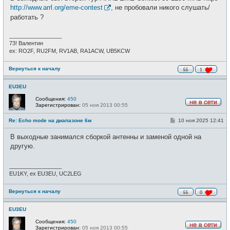
б
т
щ
http://www.arrl.org/eme-contest
, не пробовали никого слушать/
и
е
работать ?
н
и
е
_________________
73! Валентин
ex: RO2F, RU2FM, RV1AB, RA1ACW, UB5KCW
Вернуться к началу
1
EU3EU
Сообщения:
450
Зарегистрирован:
05 ноя 2013 00:55
Н
е
С
Re: Echo mode на диапазоне 6м
10 ноя 2025 12:41
в
о
с
о
е
В выходные занимался сборкой антенны и заменой одной на
б
т
щ
другую.
и
е
н
и
_________________
е
EU1KY, ex EU3EU, UC2LEG
Вернуться к началу
0
EU3EU
Сообщения:
450
Зарегистрирован:
05 ноя 2013 00:55