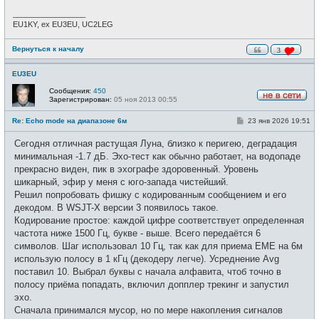
_________________
EU1KY, ex EU3EU, UC2LEG
Вернуться к началу
3
EU3EU
Сообщения:
450
Зарегистрирован:
05 ноя 2013 00:55
Н
е
С
Re: Echo mode на диапазоне 6м
23 янв 2026 19:51
в
о
с
о
е
Сегодня отличная растущая Луна, близко к перигею, деградация
б
т
щ
минимальная -1.7 дБ. Эхо-тест как обычно работает, на водопаде
и
е
прекрасно виден, пик в эхографе здоровенный. Уровень
н
и
шикарный, эфир у меня с юго-запада чистейший.
е
Решил попробовать фишку с кодированным сообщением и его
декодом. В WSJT-X версии 3 появилось такое.
Кодирование простое: каждой цифре соответствует определенная
частота ниже 1500 Гц, букве - выше. Всего передаётся 6
символов. Шаг использовал 10 Гц, так как для приема EME на 6м
использую полосу в 1 кГц (декодеру легче). Усреднение Avg
поставил 10. Выбрал буквы с начала алфавита, чтоб точно в
полосу приёма попадать, включил допплер трекинг и запустил
эхо.
Сначала принимался мусор, но по мере накопления сигналов