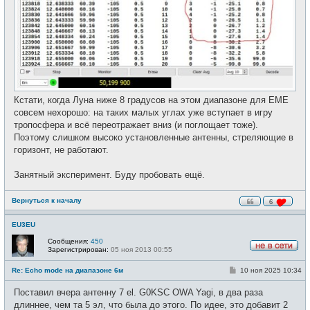
Кстати, когда Луна ниже 8 градусов на этом диапазоне для EME
совсем нехорошо: на таких малых углах уже вступает в игру
тропосфера и всё переотражает вниз (и поглощает тоже).
Поэтому слишком высоко установленные антенны, стреляющие в
горизонт, не работают.
Занятный эксперимент. Буду пробовать ещё.
Вернуться к началу
6
EU3EU
Сообщения:
450
Зарегистрирован:
05 ноя 2013 00:55
Н
е
С
Re: Echo mode на диапазоне 6м
10 ноя 2025 10:34
в
о
с
о
е
Поставил вчера антенну 7 el. G0KSC OWA Yagi, в два раза
б
т
щ
длиннее, чем та 5 эл, что была до этого. По идее, это добавит 2
и