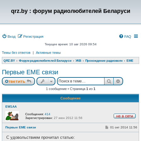
qrz.by : форум радиолюбителей Беларуси
Вход
Регистрация
FAQ
Текущее время: 10 авг 2026 09:54
Темы без ответов
|
Активные темы
QRZ.BY
Форум радиолюбителей Беларуси
УКВ
Прохождение радиоволн
EME
Первые ЕМЕ связи
Поиск
Расшире
Ответить
1 сообщение • Страница
1
из
1
Сообщение
EW1AA
Сообщения:
414
Зарегистрирован:
27 июн 2012 11:56
Н
е
С
Первые ЕМЕ связи
01 окт 2014 11:56
в
о
с
о
е
С удовольствием прочитал статью:
б
т