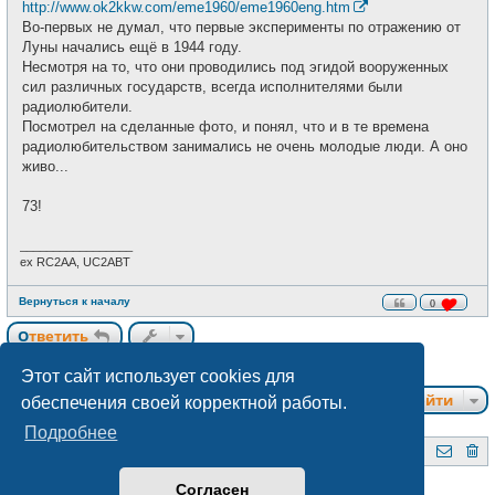
щ
http://www.ok2kkw.com/eme1960/eme1960eng.htm
и
е
Во-первых не думал, что первые эксперименты по отражению от
н
и
Луны начались ещё в 1944 году.
е
Несмотря на то, что они проводились под эгидой вооруженных
сил различных государств, всегда исполнителями были
радиолюбители.
Посмотрел на сделанные фото, и понял, что и в те времена
радиолюбительством занимались не очень молодые люди. А оно
живо...
73!
_________________
ex RC2AA, UC2ABT
Вернуться к началу
0
Ответить
1 сообщение • Страница
1
из
1
Этот сайт использует cookies для
Перейти
обеспечения своей корректной работы.
Подробнее
QRZ.BY
Форум радиолюбителей Беларуси
Создано на основе
phpBB
® Forum Software © phpBB Limited
Согласен