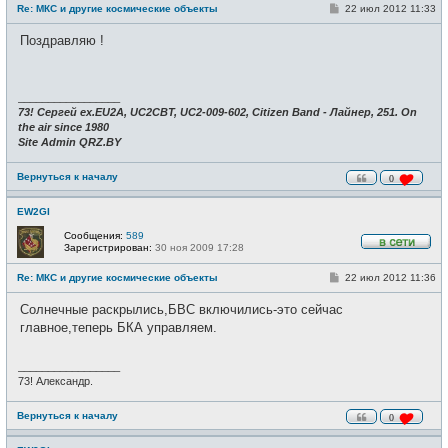
в
С
Re: МКС и другие космические объекты
22 июл 2012 11:33
с
о
е
о
Поздравляю !
т
б
и
щ
е
н
и
_________________
е
73! Сергей ex.EU2A, UC2CBT, UC2-009-602, Citizen Band - Лайнер, 251. On
the air since 1980
Site Admin QRZ.BY
Вернуться к началу
0
EW2GI
Сообщения:
589
Зарегистрирован:
30 ноя 2009 17:28
В
с
С
Re: МКС и другие космические объекты
22 июл 2012 11:36
е
о
т
о
и
Солнечные раскрылись,БВС включились-это сейчас
б
щ
главное,теперь БКА управляем.
е
н
и
_________________
е
73! Александр.
Вернуться к началу
0