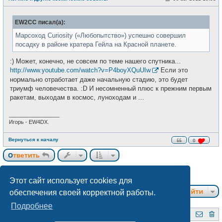
в
о
с
о
е
б
т
EW2CC писал(а):
щ
и
е
н
Марсоход Curiosity («Любопытство») успешно совершил
и
посадку в районе кратера Гейла на Красной планете.
е
:) Может, конечно, не совсем по теме нашего спутника...
http://www.youtube.com/watch?v=P4boyXQuUIw
Если это
нормально отработает даже начальную стадию, это будет
триумф человечества. :D И несомненный плюс к прежним первым
ракетам, выходам в космос, луноходам и ...
_________________
Игорь - EW4DX.
Вернуться к началу
0
Ответить
Страница
4
из
7
163 сообщения
1
2
3
4
5
6
7
Пред.
След.
Этот сайт использует cookies для
Перейти
обеспечения своей корректной работы.
Подробнее
QRZ.BY
Форум радиолюбителей Беларуси