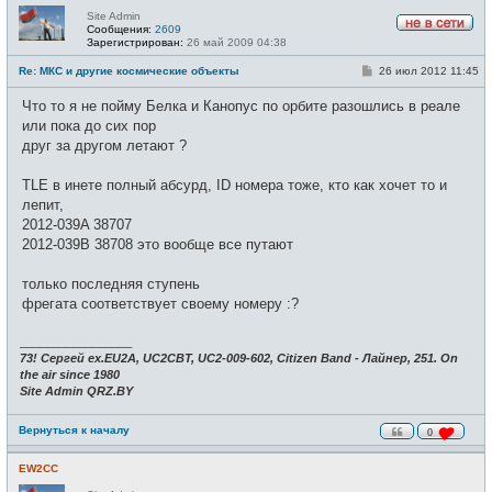
Site Admin
Сообщения:
2609
Н
Зарегистрирован:
26 май 2009 04:38
е
в
С
Re: МКС и другие космические объекты
26 июл 2012 11:45
с
о
е
о
Что то я не пойму Белка и Канопус по орбите разошлись в реале
т
б
и
щ
или пока до сих пор
е
друг за другом летают ?
н
и
е
TLE в инете полный абсурд, ID номера тоже, кто как хочет то и
лепит,
2012-039A 38707
2012-039B 38708 это вообще все путают
только последняя ступень
фрегата соответствует своему номеру :?
_________________
73! Сергей ex.EU2A, UC2CBT, UC2-009-602, Citizen Band - Лайнер, 251. On
the air since 1980
Site Admin QRZ.BY
Вернуться к началу
0
EW2CC