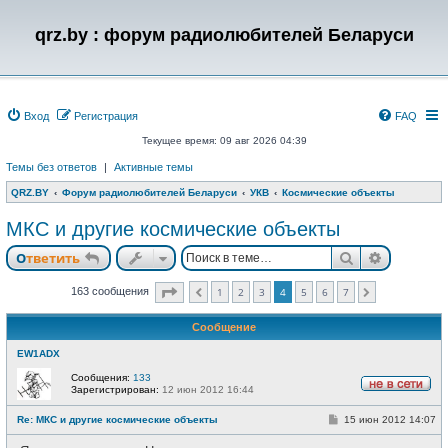
qrz.by : форум радиолюбителей Беларуси
Вход
Регистрация
FAQ
Текущее время: 09 авг 2026 04:39
Темы без ответов
|
Активные темы
QRZ.BY
Форум радиолюбителей Беларуси
УКВ
Космические объекты
МКС и другие космические объекты
Поиск
Расшире
Ответить
Страница
4
из
7
163 сообщения
1
2
3
4
5
6
7
Пред.
След.
Сообщение
EW1ADX
Сообщения:
133
Зарегистрирован:
12 июн 2012 16:44
Н
е
С
Re: МКС и другие космические объекты
15 июн 2012 14:07
в
о
с
о
е