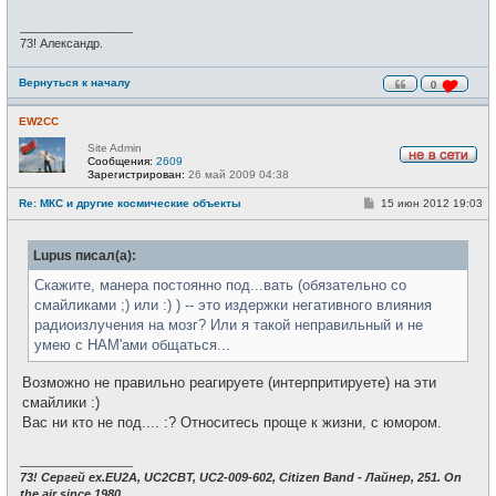
н
и
_________________
е
73! Александр.
Вернуться к началу
0
EW2CC
Site Admin
Сообщения:
2609
Н
Зарегистрирован:
26 май 2009 04:38
е
в
С
Re: МКС и другие космические объекты
15 июн 2012 19:03
с
о
е
о
т
б
и
Lupus писал(а):
щ
е
н
Скажите, манера постоянно под...вать (обязательно со
и
смайликами ;) или :) ) -- это издержки негативного влияния
е
радиоизлучения на мозг? Или я такой неправильный и не
умею с НАМ'ами общаться...
Возможно не правильно реагируете (интерпритируете) на эти
смайлики :)
Вас ни кто не под.... :? Относитесь проще к жизни, с юмором.
_________________
73! Сергей ex.EU2A, UC2CBT, UC2-009-602, Citizen Band - Лайнер, 251. On
the air since 1980