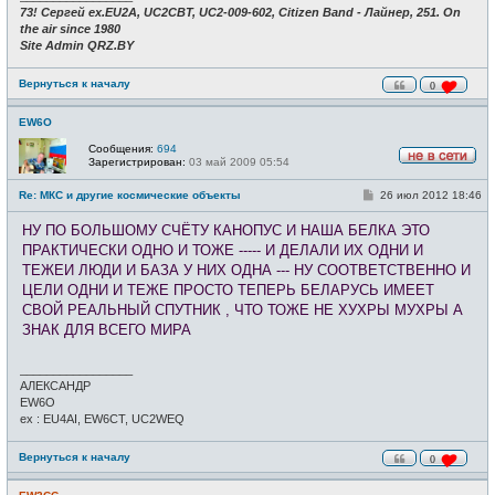
73! Сергей ex.EU2A, UC2CBT, UC2-009-602, Citizen Band - Лайнер, 251. On
the air since 1980
Site Admin QRZ.BY
Вернуться к началу
0
EW6O
Сообщения:
694
Зарегистрирован:
03 май 2009 05:54
Н
е
С
Re: МКС и другие космические объекты
26 июл 2012 18:46
в
о
с
о
е
НУ ПО БОЛЬШОМУ СЧЁТУ КАНОПУС И НАША БЕЛКА ЭТО
б
т
щ
ПРАКТИЧЕСКИ ОДНО И ТОЖЕ ----- И ДЕЛАЛИ ИХ ОДНИ И
и
е
ТЕЖЕИ ЛЮДИ И БАЗА У НИХ ОДНА --- НУ СООТВЕТСТВЕННО И
н
и
ЦЕЛИ ОДНИ И ТЕЖЕ ПРОСТО ТЕПЕРЬ БЕЛАРУСЬ ИМЕЕТ
е
СВОЙ РЕАЛЬНЫЙ СПУТНИК , ЧТО ТОЖЕ НЕ ХУХРЫ МУХРЫ А
ЗНАК ДЛЯ ВСЕГО МИРА
_________________
АЛЕКСАНДР
EW6O
ex : EU4AI, EW6CT, UC2WEQ
Вернуться к началу
0