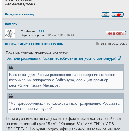
Site Admin QRZ.BY
Вернуться к началу
0
EW1ADX
Сообщения:
133
Зарегистрирован:
12 июн 2012 16:44
Н
е
С
Re: МКС и другие космические объекты
15 июн 2012 20:38
в
о
с
о
е
Пока не совсем понятные новости:
б
т
щ
"Астана разрешила России возобновить запуски с Байконура"
и
е
н
и
е
Казахстан дал России разрешение на проведение запусков
космических аппаратов с Байконура, сообщил премьер
республики Карим Масимов.
"Мы договорились, что Казахстан дает разрешение России на
эти внеплановые пуски"
Если журналисты не напутали, то фактически дан зелёный свет
на коллективный пуск "БКА"+"Канопус-В"+"МКА-ПН1"+"ADS-
1B"+"TET-1". Но будем ждать официальных известий от нашего