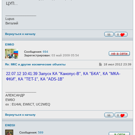
ЦУП...
_________________
Lupus
Виталий
Вернуться к началу
0
EW6O
Сообщения:
694
Зарегистрирован:
03 май 2009 05:54
Н
е
С
Re: МКС и другие космические объекты
18 июл 2012 23:39
в
о
с
о
е
22.07.12 10:41:39 Запуск КА "Канопус-В", КА "БКА", КА "МКА-
б
т
щ
ФКИ", КА "TET-1", КА "ADS-1B"
и
е
н
и
_________________
е
АЛЕКСАНДР
EW6O
ex : EU4AI, EW6CT, UC2WEQ
Вернуться к началу
0
EW2GI
Сообщения:
589