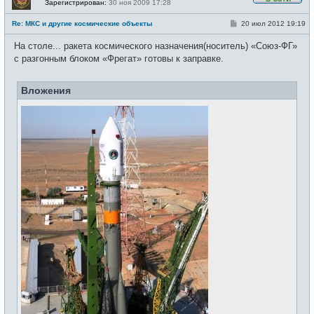
Зарегистрирован:
30 ноя 2009 17:28
В
с
С
Re: МКС и другие космические объекты
20 июл 2012 19:19
е
о
т
о
и
На столе... ракета космического назначения(носитель) «Союз-ФГ»
б
щ
с разгонным блоком «Фрегат» готовы к заправке.
е
н
и
Вложения
е