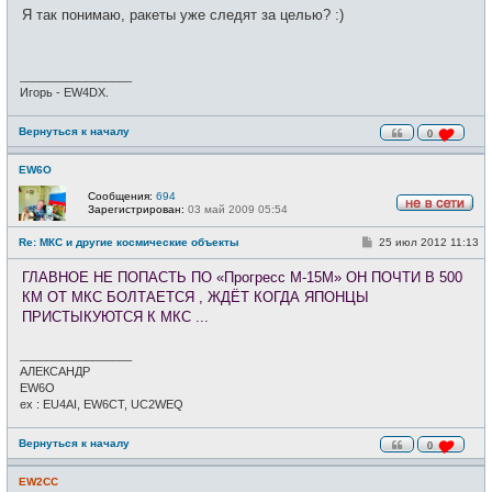
о
е
Я так понимаю, ракеты уже следят за целью? :)
б
т
щ
и
е
н
и
_________________
е
Игорь - EW4DX.
Вернуться к началу
0
EW6O
Сообщения:
694
Зарегистрирован:
03 май 2009 05:54
Н
е
С
Re: МКС и другие космические объекты
25 июл 2012 11:13
в
о
с
о
е
ГЛАВНОЕ НЕ ПОПАСТЬ ПО «Прогресс М-15М» ОН ПОЧТИ В 500
б
т
щ
КМ ОТ МКС БОЛТАЕТСЯ , ЖДЁТ КОГДА ЯПОНЦЫ
и
е
ПРИСТЫКУЮТСЯ К МКС ...
н
и
е
_________________
АЛЕКСАНДР
EW6O
ex : EU4AI, EW6CT, UC2WEQ
Вернуться к началу
0
EW2CC