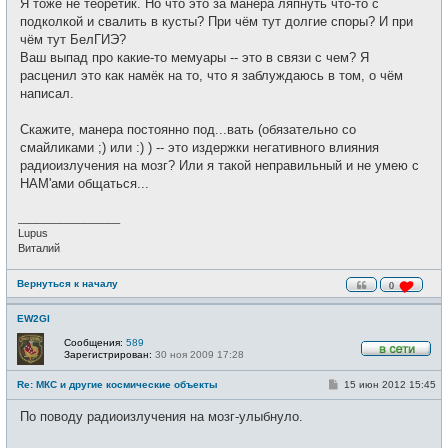
Я тоже не теоретик. Но что это за манера ляпнуть что-то с
б
т
щ
подколкой и свалить в кусты? При чём тут долгие споры? И при
и
е
чём тут БелГИЭ?
н
и
Ваш выпад про какие-то мемуары -- это в связи с чем? Я
е
расценил это как намёк на то, что я заблуждаюсь в том, о чём
написал.
Скажите, манера постоянно под...вать (обязательно со
смайликами ;) или :) ) -- это издержки негативного влияния
радиоизлучения на мозг? Или я такой неправильный и не умею с
НАМ'ами общаться...
_________________
Lupus
Виталий
Вернуться к началу
0
EW2GI
Сообщения:
589
Зарегистрирован:
30 ноя 2009 17:28
В
с
С
Re: МКС и другие космические объекты
15 июн 2012 15:45
е
о
т
о
и
По поводу радиоизлучения на мозг-улыбнуло.
б
щ
е