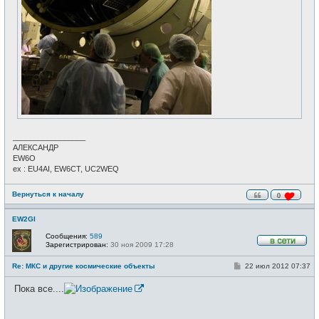
_________________
АЛЕКСАНДР
EW6O
ex : EU4AI, EW6CT, UC2WEQ
Вернуться к началу
0
EW2GI
Сообщения:
589
Зарегистрирован:
30 ноя 2009 17:28
В
с
С
Re: МКС и другие космические объекты
22 июл 2012 07:37
е
о
т
о
и
Пока все....
б
щ
е
н