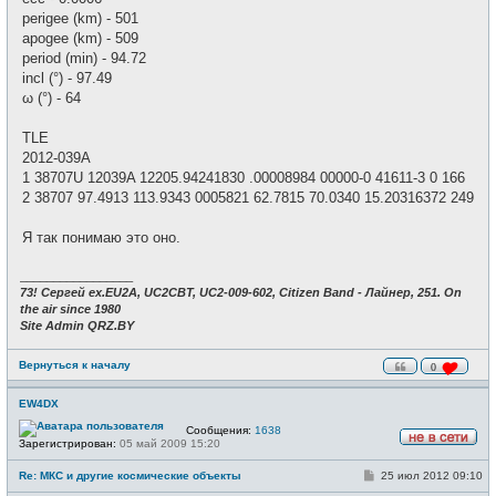
perigee (km) - 501
apogee (km) - 509
period (min) - 94.72
incl (°) - 97.49
ω (°) - 64
TLE
2012-039A
1 38707U 12039A 12205.94241830 .00008984 00000-0 41611-3 0 166
2 38707 97.4913 113.9343 0005821 62.7815 70.0340 15.20316372 249
Я так понимаю это оно.
_________________
73! Сергей ex.EU2A, UC2CBT, UC2-009-602, Citizen Band - Лайнер, 251. On
the air since 1980
Site Admin QRZ.BY
Вернуться к началу
0
EW4DX
Сообщения:
1638
Зарегистрирован:
05 май 2009 15:20
Н
е
С
Re: МКС и другие космические объекты
25 июл 2012 09:10
в
о
с