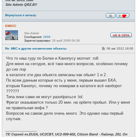
Site Admin QRZ.BY
Вернуться к началу
0
EW2CC
Site Admin
Сообщения:
2609
Н
Зарегистрирован:
26 май 2009 04:38
е
в
С
Re: МКС и другие космические объекты
06 авг 2012 18:00
с
о
е
о
Что то наш гуру по Белке и Канопусу молчит :roll:
т
б
и
щ
Для меня на сегодня, всё таки много вопросов, особенно почему
е
до сих пор
н
и
в каталоге эти два обьекта записаны как обьект 1 и 2 .
е
По всем данным которые есть у меня, первым вышел БКА,
вторым Канопус, почему по номерам в каталоге всё наоборот
??????
Типа янки сами не могут разобраться :lol:
Фрегат оказывается только 20 мин. на орбите пробыл. Или у меня
не правильная инфа ?
Вопросов на самом деле очень много. Это однако наш первый
спутник.
_________________
73! Сергей ex.EU2A, UC2CBT, UC2-009-602, Citizen Band - Лайнер, 251. On