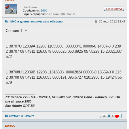
EW2CC
Site Admin
Сообщения:
2609
Н
Зарегистрирован:
26 май 2009 04:38
е
в
С
Re: МКС и другие космические объекты
26 июл 2012 18:48
с
о
е
о
Cвежие TLE
т
б
и
щ
е
н
и
1 38707U 12039A 12208.11055000 .00003041 00000-0 14307-3 0 239
е
2 38707 097.4911 116.0879 0005625 053.8925 057.8229 15.20321887
572
1 38708U 12039B 12208.11318303 .00002824 00000-0 13659-3 0 213
2 38708 097.4911 116.0853 0003191 095.5727 018.2956 15.19424756
579
_________________
73! Сергей ex.EU2A, UC2CBT, UC2-009-602, Citizen Band - Лайнер, 251. On
the air since 1980
Site Admin QRZ.BY
Вернуться к началу
0
EW2CC