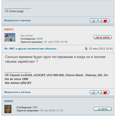
_________________
73! Александр.
Вернуться к началу
0
EW2CC
Site Admin
Сообщения:
2609
Н
Зарегистрирован:
26 май 2009 04:38
е
в
С
Re: МКС и другие космические объекты
23 июл 2012 10:41
с
о
е
о
Сколько времени будет идти тестирование и когда он в полном
т
б
и
щ
обьеме заработает ?
е
н
и
_________________
е
73! Сергей ex.EU2A, UC2CBT, UC2-009-602, Citizen Band - Лайнер, 251. On
the air since 1980
Site Admin QRZ.BY
Вернуться к началу
0
EW2GI
Сообщения:
589
Зарегистрирован:
30 ноя 2009 17:28
В
с