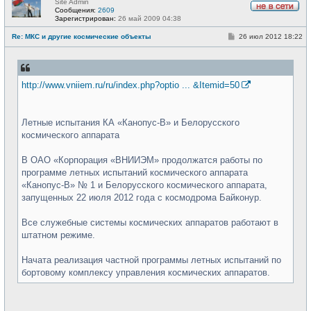
Site Admin
Сообщения:
2609
Н
Зарегистрирован:
26 май 2009 04:38
е
в
С
Re: МКС и другие космические объекты
26 июл 2012 18:22
с
о
е
о
т
б
и
щ
е
http://www.vniiem.ru/ru/index.php?optio ... &Itemid=50
н
и
е
Летные испытания КА «Канопус-В» и Белорусского
космического аппарата
В ОАО «Корпорация «ВНИИЭМ» продолжатся работы по
программе летных испытаний космического аппарата
«Канопус-В» № 1 и Белорусского космического аппарата,
запущенных 22 июля 2012 года с космодрома Байконур.
Все служебные системы космических аппаратов работают в
штатном режиме.
Начата реализация частной программы летных испытаний по
бортовому комплексу управления космических аппаратов.
_________________