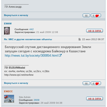
и
_________________
е
73! Александр.
Вернуться к началу
0
EW4W
Сообщения:
442
Зарегистрирован:
21 май 2009 12:08
Н
е
С
Re: МКС и другие космические объекты
22 июл 2012 08:37
в
о
с
о
е
Белорусский спутник дистанционного зондирования Земли
б
т
щ
запущен сегодня с космодрома Байконур в Казахстане
и
е
http://news.tut.by/society/300854.html
н
и
е
_________________
73! EU2U/Mikalai
ex: ew4w, ew4ew, uc2ie, uc2icv, rc2ibs
http://www.qsl.net/ew4ew
Вернуться к началу
0
EW2CC
Site Admin
Сообщения:
2609
Н
Зарегистрирован:
26 май 2009 04:38
е