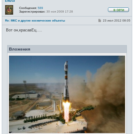
EW2GI
Сообщения:
589
Зарегистрирован:
30 ноя 2009 17:28
В
с
С
Re: МКС и другие космические объекты
23 июл 2012 08:05
е
о
т
о
и
Вот он,красавЕц.....
б
щ
е
н
и
Вложения
е