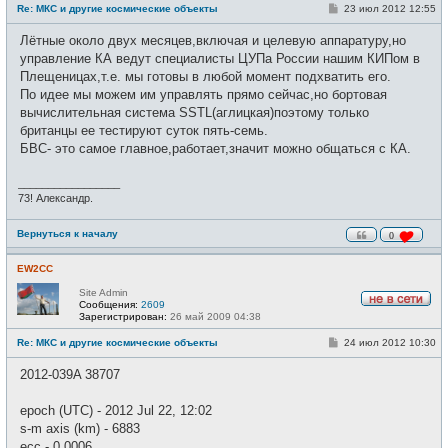
С
Re: МКС и другие космические объекты
23 июл 2012 12:55
е
о
т
о
и
Лётные около двух месяцев,включая и целевую аппаратуру,но
б
щ
управление КА ведут специалисты ЦУПа России нашим КИПом в
е
Плещеницах,т.е. мы готовы в любой момент подхватить его.
н
и
По идее мы можем им управлять прямо сейчас,но бортовая
е
вычислительная система SSTL(аглицкая)поэтому только
британцы ее тестируют суток пять-семь.
БВС- это самое главное,работает,значит можно общаться с КА.
_________________
73! Александр.
Вернуться к началу
0
EW2CC
Site Admin
Сообщения:
2609
Н
Зарегистрирован:
26 май 2009 04:38
е
в
С
Re: МКС и другие космические объекты
24 июл 2012 10:30
с
о
е
о
2012-039A 38707
т
б
и
щ
е
epoch (UTC) - 2012 Jul 22, 12:02
н
и
s-m axis (km) - 6883
е
ecc - 0.0006