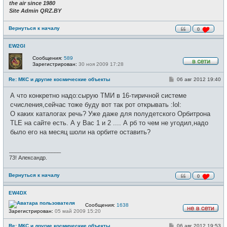
the air since 1980
Site Admin QRZ.BY
Вернуться к началу
0
EW2GI
Сообщения:
589
Зарегистрирован:
30 ноя 2009 17:28
В
с
С
Re: МКС и другие космические объекты
06 авг 2012 19:40
е
о
т
о
и
А что конкретно надо:сырую ТМИ в 16-тиричной системе
б
щ
счисления,сейчас тоже буду вот так рот открывать :lol:
е
О каких каталогах речь? Уже даже для полудетского Орбитрона
н
и
TLE на сайте есть. А у Вас 1 и 2 .... А рб то чем не угодил,надо
е
было его на месяц шоли на орбите оставить?
_________________
73! Александр.
Вернуться к началу
0
EW4DX
Сообщения:
1638
Зарегистрирован:
05 май 2009 15:20
Н
е
С
Re: МКС и другие космические объекты
06 авг 2012 19:53