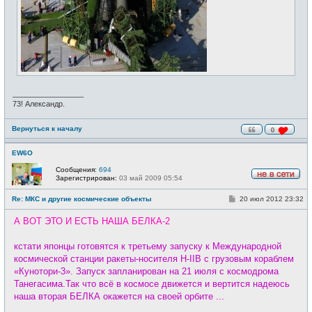
_________________
73! Александр.
Вернуться к началу
0
EW6O
Сообщения:
694
Зарегистрирован:
03 май 2009 05:54
Н
е
С
Re: МКС и другие космические объекты
20 июл 2012 23:32
в
о
с
о
е
А ВОТ ЭТО И ЕСТЬ НАША БЕЛКА-2
б
т
щ
и
е
кстати японцы готовятся к третьему запуску к Международной
н
и
космической станции ракеты-носителя H-IIB с грузовым кораблем
е
«Кунотори-3». Запуск запланирован на 21 июля с космодрома
Танегасима.Так что всё в космосе движется и вертится надеюсь
наша вторая БЕЛКА окажется на своей орбите ...