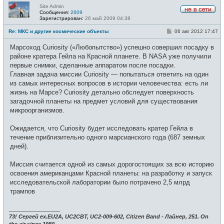
Site Admin
Сообщения:
2609
Н
Зарегистрирован:
26 май 2009 04:38
е
в
С
Re: МКС и другие космические объекты
06 авг 2012 17:47
с
о
е
о
Марсоход Curiosity («Любопытство») успешно совершил посадку в
т
б
и
щ
районе кратера Гейла на Красной планете. В NASA уже получили
е
первые снимки, сделанные аппаратом после посадки.
н
и
Главная задача миссии Curiosity — попытаться ответить на один
е
из самых интересных вопросов в истории человечества: есть ли
жизнь на Марсе? Curiosity детально обследует поверхность
загадочной планеты на предмет условий для существования
микроорганизмов.
Ожидается, что Curiosity будет исследовать кратер Гейла в
течение приблизительно одного марсианского года (687 земных
дней).
Миссия считается одной из самых дорогостоящих за всю историю
освоения американцами Красной планеты: на разработку и запуск
исследовательской лаборатории было потрачено 2,5 млрд
трампов
_________________
73! Сергей ex.EU2A, UC2CBT, UC2-009-602, Citizen Band - Лайнер, 251. On
the air since 1980