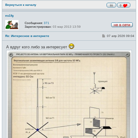
Вернуться к началу
0
eu1fg
Сообщения:
371
Зарегистрирован:
03 мар 2013 13:59
Н
е
С
Re: Интересное в интернете
07 апр 2026 09:04
в
о
с
о
е
А вдруг кого либо за интересует
б
т
щ
и
е
н
и
е