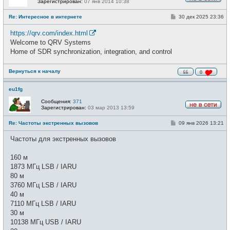
Зарегистрирован:
07 янв 2014 10:38
Н
е
С
Re: Интересное в интернете
30 дек 2025 23:36
в
о
с
о
е
https://qrv.com/index.html
б
т
щ
Welcome to QRV Systems
и
е
Home of SDR synchronization, integration, and control
н
и
е
Вернуться к началу
0
eu1fg
Сообщения:
371
Зарегистрирован:
03 мар 2013 13:59
Н
е
С
Re: Частоты экстренных вызовов
09 янв 2026 13:21
в
о
с
о
е
Частоты для экстренных вызовов
б
т
щ
и
е
160 м
н
и
1873 МГц LSB / IARU
е
80 м
3760 МГц LSB / IARU
40 м
7110 МГц LSB / IARU
30 м
10138 МГц USB / IARU