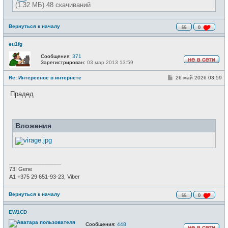
(1.32 МБ) 48 скачиваний
Вернуться к началу
0
eu1fg
Сообщения:
371
Зарегистрирован:
03 мар 2013 13:59
Н
е
С
Re: Интересное в интернете
26 май 2026 03:59
в
о
с
о
е
Прадед
б
т
щ
и
е
н
и
Вложения
е
_________________
73! Gene
А1 +375 29 651-93-23, Viber
Вернуться к началу
0
EW1CD
Сообщения:
448