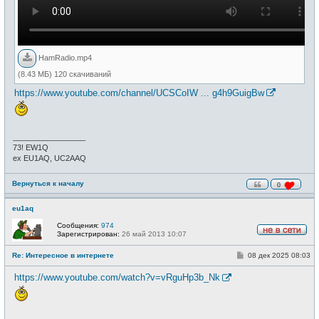
HamRadio.mp4
(8.43 МБ) 120 скачиваний
https://www.youtube.com/channel/UCSCoIW ... g4h9GuigBw
_________________
73! EW1Q
ex EU1AQ, UC2AAQ
Вернуться к началу
0
eu1aq
Сообщения:
974
Зарегистрирован:
26 май 2013 10:07
Н
е
С
Re: Интересное в интернете
08 дек 2025 08:03
в
о
с
о
е
https://www.youtube.com/watch?v=vRguHp3b_Nk
б
т
щ
и
е
н
и