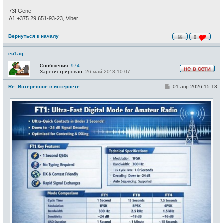
_________________
73! Gene
А1 +375 29 651-93-23, Viber
Вернуться к началу
0
eu1aq
Сообщения:
974
Зарегистрирован:
26 май 2013 10:07
Н
е
С
Re: Интересное в интернете
01 апр 2026 15:13
в
о
с
о
е
б
т
щ
и
е
н
и
е