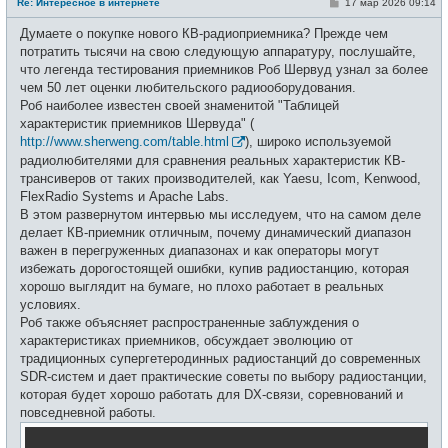
С
Re: Интересное в интернете
17 мар 2026 09:14
в
о
с
о
е
Думаете о покупке нового КВ-радиоприемника? Прежде чем
б
т
щ
потратить тысячи на свою следующую аппаратуру, послушайте,
и
е
что легенда тестирования приемников Роб Шервуд узнал за более
н
и
чем 50 лет оценки любительского радиооборудования.
е
Роб наиболее известен своей знаменитой "Таблицей
характеристик приемников Шервуда" (
http://www.sherweng.com/table.html
), широко используемой
радиолюбителями для сравнения реальных характеристик КВ-
трансиверов от таких производителей, как Yaesu, Icom, Kenwood,
FlexRadio Systems и Apache Labs.
В этом развернутом интервью мы исследуем, что на самом деле
делает КВ-приемник отличным, почему динамический диапазон
важен в перегруженных диапазонах и как операторы могут
избежать дорогостоящей ошибки, купив радиостанцию, которая
хорошо выглядит на бумаге, но плохо работает в реальных
условиях.
Роб также объясняет распространенные заблуждения о
характеристиках приемников, обсуждает эволюцию от
традиционных супергетеродинных радиостанций до современных
SDR-систем и дает практические советы по выбору радиостанции,
которая будет хорошо работать для DX-связи, соревнований и
повседневной работы.