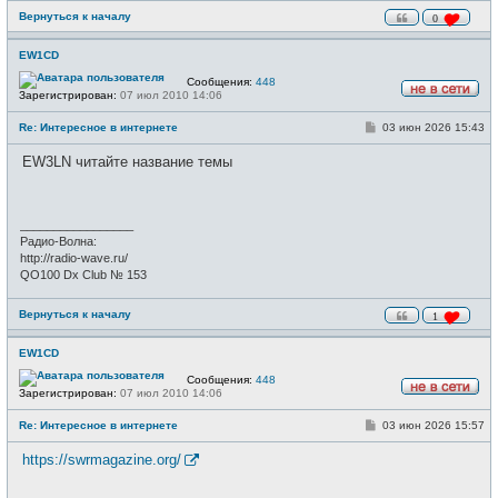
Вернуться к началу
0
EW1CD
Сообщения:
448
Зарегистрирован:
07 июл 2010 14:06
Н
е
С
Re: Интересное в интернете
03 июн 2026 15:43
в
о
с
о
е
EW3LN читайте название темы
б
т
щ
и
е
н
и
_________________
е
Радио-Волна:
http://radio-wave.ru/
QO100 Dx Club № 153
Вернуться к началу
1
EW1CD
Сообщения:
448
Зарегистрирован:
07 июл 2010 14:06
Н
е
С
Re: Интересное в интернете
03 июн 2026 15:57
в
о
с
о
е
https://swrmagazine.org/
б
т
щ
и
е