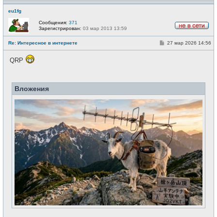
eu1fg
Сообщения:
371
Зарегистрирован:
03 мар 2013 13:59
Н
е
С
Re: Интересное в интернете
27 мар 2026 14:56
в
о
с
о
е
QRP
б
т
щ
и
е
н
и
Вложения
е