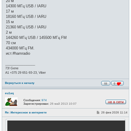
20 м
14300 МГц USB / IARU
17 м
18160 МГц USB / IARU
15 м
21360 МГц USB / IARU
2 м
144260 МГц USB / 145500 МГц FM
70 см
434000 МГц FM.
ист.#hamradio
_________________
73! Gene
А1 +375 29 651-93-23, Viber
Вернуться к началу
0
eu1aq
Сообщения:
974
Зарегистрирован:
26 май 2013 10:07
Н
е
С
Re: Интересное в интернете
26 фев 2026 11:14
в
о
с
о
е
б
т
щ
и
е