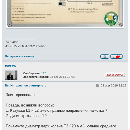
_________________
73! Gene
А1 +375 29 651-93-23, Viber
Вернуться к началу
0
EW1SW
Сообщения:
176
Зарегистрирован:
08 авг 2014 18:04
Н
е
С
Re: Интересное в интернете
08 апр 2026 12:27
в
о
с
о
е
Заинтересовало...
б
т
щ
и
е
Правда, возникли вопросы:
н
и
1. Катушки L1 и L2 имеют разные направления намотки ?
е
2. Диаметр колена Т1 ?
Почему-то диаметр верх.колена Т3 ( 20 мм.) больше среднего