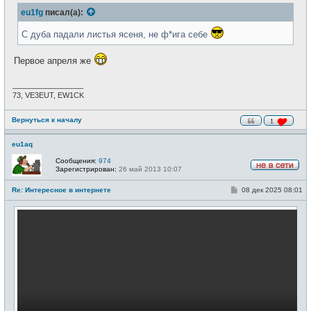
б
т
eu1fg
писал(а):
щ
и
е
н
С дуба падали листья ясеня, не ф*ига себе
и
е
Первое апреля же
_________________
73, VE3EUT, EW1CK
Вернуться к началу
1
eu1aq
Сообщения:
974
Зарегистрирован:
26 май 2013 10:07
Н
е
С
Re: Интересное в интернете
08 дек 2025 08:01
в
о
с
о
е
б
т
щ
и
е
н
и
е