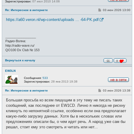
Зарегистрирован:
07 июл 2010 14:06
Н
е
С
Re: Интересное в интернете
03 июн 2026 13:00
в
о
с
о
е
https://a60.veron.nl/wp-content/uploads ... -64-PK.pdf
б
т
щ
и
е
н
и
_________________
е
Радио-Волна:
http://radio-wave.ru/
QO100 Dx Club № 153
Вернуться к началу
0
EW3LN
Сообщения:
533
Зарегистрирован:
28 янв 2013 19:38
Н
е
С
Re: Интересное в интернете
03 июн 2026 13:38
в
о
с
о
е
Большая просьба ко всем пишущим в эту тему не писать таких
б
т
щ
сообщений, как последнее от EW1CD. Лично я никогда не рискну
и
е
кликнуть по непонятной ссылке, особенно если она предполагает
н
и
какую-либо загрузку данных. Хотя бы в нескольких словах или
е
предложениях описали бы, о чем идет речь. А народ уже сам бы
решал, стоит ему это смотреть и читать или нет...