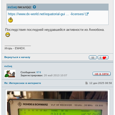
о
е
б
т
eu1aq
писал(а):
щ
и
е
н
https://www.dx-world.net/equatorial-gui ... -licenses/
и
е
Последствия последней неудавшейся активности из Аннобона.
_________________
Игорь - EW4DX.
Вернуться к началу
0
eu1aq
Сообщения:
974
Зарегистрирован:
26 май 2013 10:07
Н
е
С
Re: Интересное в интернете
12 дек 2025 08:58
в
о
с
о
е
б
т
щ
и
е
н
и
е