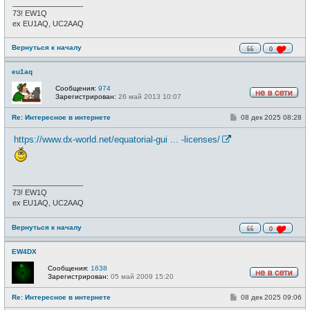
_________________
е
73! EW1Q
ex EU1AQ, UC2AAQ
Вернуться к началу
0
eu1aq
Сообщения:
974
Зарегистрирован:
26 май 2013 10:07
Н
е
С
Re: Интересное в интернете
08 дек 2025 08:28
в
о
с
о
е
https://www.dx-world.net/equatorial-gui ... -licenses/
б
т
щ
и
е
н
и
_________________
е
73! EW1Q
ex EU1AQ, UC2AAQ
Вернуться к началу
0
EW4DX
Сообщения:
1638
Зарегистрирован:
05 май 2009 15:20
Н
е
С
Re: Интересное в интернете
08 дек 2025 09:06
в
о
с