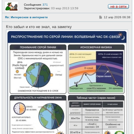
Сообщения:
371
Зарегистрирован:
03 мар 2013 13:59
Н
е
С
Re: Интересное в интернете
12 апр 2026 06:38
в
о
с
о
е
Кто забыл и кто не знал, на заметку
б
т
щ
и
е
н
и
е