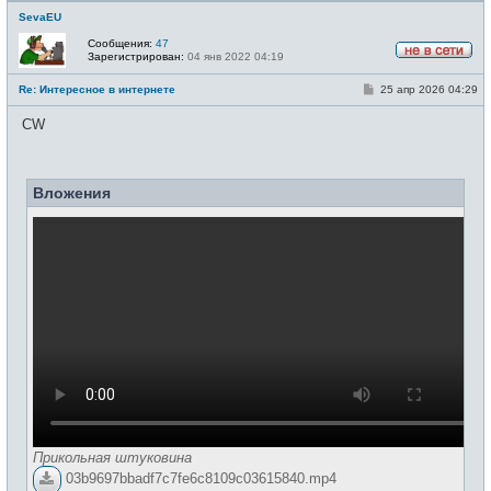
SevaEU
Сообщения:
47
Зарегистрирован:
04 янв 2022 04:19
Н
е
С
Re: Интересное в интернете
25 апр 2026 04:29
в
о
с
о
е
CW
б
т
щ
и
е
н
и
Вложения
е
Прикольная штуковина
03b9697bbadf7c7fe6c8109c03615840.mp4