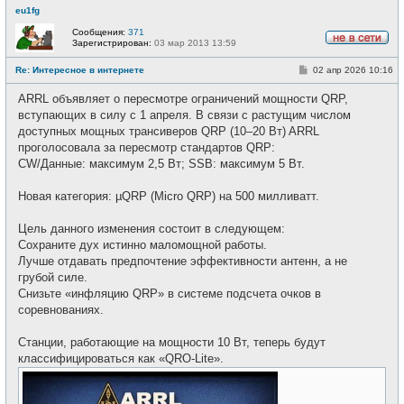
eu1fg
Сообщения:
371
Зарегистрирован:
03 мар 2013 13:59
Н
е
С
Re: Интересное в интернете
02 апр 2026 10:16
в
о
с
о
е
ARRL объявляет о пересмотре ограничений мощности QRP,
б
т
щ
вступающих в силу с 1 апреля. В связи с растущим числом
и
е
доступных мощных трансиверов QRP (10–20 Вт) ARRL
н
и
проголосовала за пересмотр стандартов QRP:
е
CW/Данные: максимум 2,5 Вт; SSB: максимум 5 Вт.
Новая категория: µQRP (Micro QRP) на 500 милливатт.
Цель данного изменения состоит в следующем:
Сохраните дух истинно маломощной работы.
Лучше отдавать предпочтение эффективности антенн, а не
грубой силе.
Снизьте «инфляцию QRP» в системе подсчета очков в
соревнованиях.
Станции, работающие на мощности 10 Вт, теперь будут
классифицироваться как «QRO-Lite».