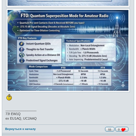
_________________
73! EW1Q
ex EU1AQ, UC2AAQ
Вернуться к началу
0