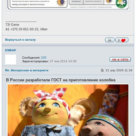
_________________
73! Gene
А1 +375 29 651-93-23, Viber
Вернуться к началу
0
EW8AP
Сообщения:
235
Зарегистрирован:
07 янв 2014 10:38
Н
е
С
Re: Интересное в интернете
21 апр 2026 11:18
в
о
с
о
е
В России разработали ГОСТ на приготовление колобка
б
т
щ
и
е
н
и
е