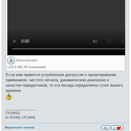
Sherwood.mp4
(126.5 МБ) 89 скачиваний
Если вам нравятся углублённые дискуссии о проектировании
приёмников, чистоте сигнала, динамическом диапазоне и
качестве передатчиков, то эта беседа определённо стоит вашего
времени.
_________________
73! EW1Q
ex EU1AQ, UC2AAQ
Вернуться к началу
1