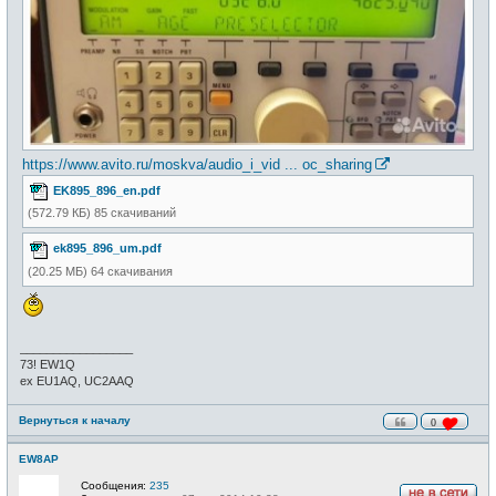
https://www.avito.ru/moskva/audio_i_vid ... oc_sharing
EK895_896_en.pdf
(572.79 КБ) 85 скачиваний
ek895_896_um.pdf
(20.25 МБ) 64 скачивания
_________________
73! EW1Q
ex EU1AQ, UC2AAQ
Вернуться к началу
0
EW8AP
Сообщения:
235