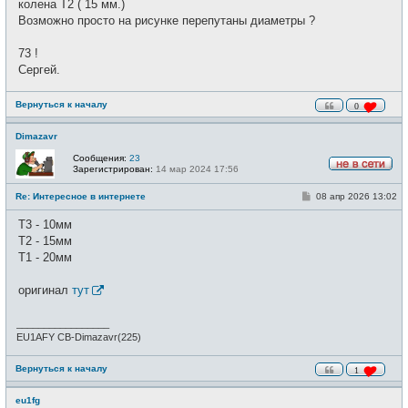
колена Т2 ( 15 мм.)
Возможно просто на рисунке перепутаны диаметры ?
73 !
Сергей.
Вернуться к началу
0
Dimazavr
Сообщения:
23
Зарегистрирован:
14 мар 2024 17:56
Н
е
С
Re: Интересное в интернете
08 апр 2026 13:02
в
о
с
о
е
T3 - 10мм
б
т
щ
T2 - 15мм
и
е
T1 - 20мм
н
и
е
оригинал
тут
_________________
EU1AFY CB-Dimazavr(225)
Вернуться к началу
1
eu1fg