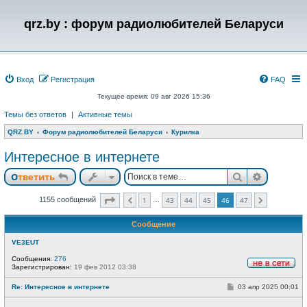
qrz.by : форум радиолюбителей Беларуси
Вход
Регистрация
FAQ
Текущее время: 09 авг 2026 15:36
Темы без ответов
|
Активные темы
QRZ.BY
Форум радиолюбителей Беларуси
Курилка
Интересное в интернете
Поиск
Расшире
Ответить
Страница
46
из
47
1155 сообщений
1
43
44
45
46
47
…
Пред.
След.
Сообщение
VE3EUT
Сообщения:
276
Зарегистрирован:
19 фев 2012 03:38
Н
е
С
Re: Интересное в интернете
03 апр 2025 00:01
в
о
с
о
е