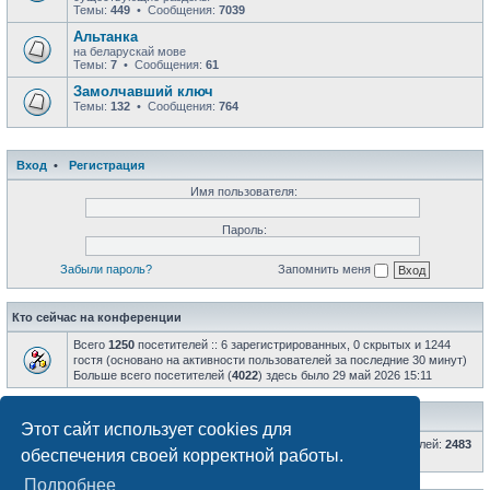
Темы:
449
• Сообщения:
7039
Альтанка
на беларускай мове
Темы:
7
• Сообщения:
61
Замолчавший ключ
Темы:
132
• Сообщения:
764
Вход
•
Регистрация
Имя пользователя:
Пароль:
Забыли пароль?
Запомнить меня
Кто сейчас на конференции
Всего
1250
посетителей :: 6 зарегистрированных, 0 скрытых и 1244
гостя (основано на активности пользователей за последние 30 минут)
Больше всего посетителей (
4022
) здесь было 29 май 2026 15:11
Статистика
Этот сайт использует cookies для
Всего сообщений:
66802
• Всего тем:
8596
• Всего пользователей:
2483
обеспечения своей корректной работы.
• Новый пользователь:
AlexRKR
Подробнее