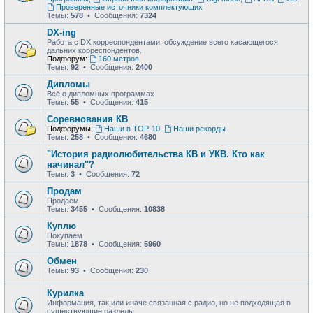
Проверенные источники комплектующих
Темы:
578
• Сообщения:
7324
DX-ing
Работа с DX корреспондентами, обсуждение всего касающегося
дальних корреспондентов.
Подфорум:
160 метров
Темы:
92
• Сообщения:
2400
Дипломы
Всё о дипломных программах
Темы:
55
• Сообщения:
415
Соревнования КВ
Подфорумы:
Наши в ТОР-10
,
Наши рекорды
Темы:
258
• Сообщения:
4680
"История радиолюбительства КВ и УКВ. Кто как
начинал"?
Темы:
3
• Сообщения:
72
Продам
Продаём
Темы:
3455
• Сообщения:
10838
Куплю
Покупаем
Темы:
1878
• Сообщения:
5960
Обмен
Темы:
93
• Сообщения:
230
Курилка
Информация, так или иначе связанная с радио, но не подходящая в
существующие разделы