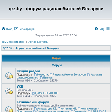
qrz.by : форум радиолюбителей Беларуси
Вход
Регистрация
FAQ
Текущее время: 06 авг 2026 02:04
Темы без ответов
|
Активные темы
QRZ.BY
Форум радиолюбителей Беларуси
Форум
Форум
Общий раздел
Подфорумы:
Новости
,
Радиолюбители Беларуси
,
Как стать
радиолюбителем
,
Выезды
Темы:
824
• Сообщения:
14270
УКВ
Всё про УКВ
Подфорум:
Qatar-OSCAR 100
Темы:
404
• Сообщения:
9375
Технический форум
Всё что связано с аппаратурой и антеннами
Подфорумы:
Аппаратура КВ
,
Антенны КВ
,
Компьютеры и
Программы
,
Справочная информация
,
Digi-mode
,
APRS
,
CB
,