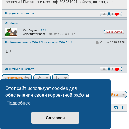
щ
области!! Писать л.с моб тлф 293231921 вайбер, ватсап, л.с
и
е
н
и
Вернуться к началу
0
е
Vladimdq
Сообщения:
193
Зарегистрирован:
08 фев 2014 11:17
Н
е
С
Re: Колено мачты УНЖА-2 на колено УНЖА-1 !
01 авг 2026 14:54
в
о
с
о
е
UP
б
т
щ
и
е
н
и
Вернуться к началу
0
е
Ответить
2 сообщения • Страница
1
из
1
Этот сайт использует cookies для
Перейти
обеспечения своей корректной работы.
Подробнее
QRZ.BY
Форум радиолюбителей Беларуси
Создано на основе
phpBB
® Forum Software © phpBB Limited
Согласен
Style subsilver3.3. Design by
CabinetAdmina.ru
Русская поддержка phpBB
Конфиденциальность
|
Правила