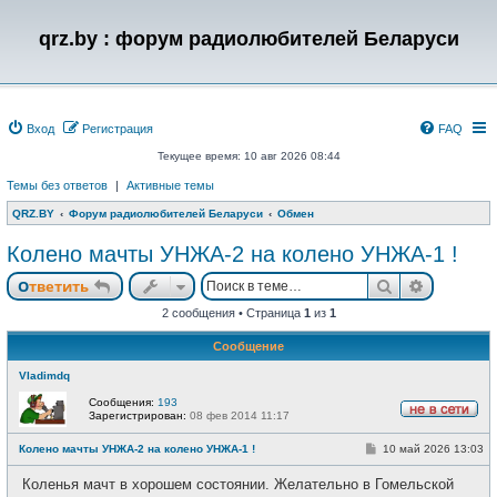
qrz.by : форум радиолюбителей Беларуси
Вход
Регистрация
FAQ
Текущее время: 10 авг 2026 08:44
Темы без ответов
|
Активные темы
QRZ.BY
Форум радиолюбителей Беларуси
Обмен
Колено мачты УНЖА-2 на колено УНЖА-1 !
Поиск
Расшире
Ответить
2 сообщения • Страница
1
из
1
Сообщение
Vladimdq
Сообщения:
193
Зарегистрирован:
08 фев 2014 11:17
Н
е
С
Колено мачты УНЖА-2 на колено УНЖА-1 !
10 май 2026 13:03
в
о
с
о
е
Коленья мачт в хорошем состоянии. Желательно в Гомельской
б
т