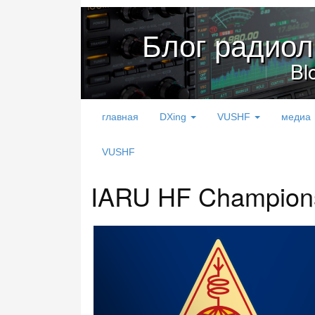
Блог радио
Bl
главная
DXing
VUSHF
медиа
VUSHF
IARU HF Champions