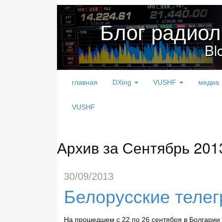
Блог радио
Bl
главная
DXing
VUSHF
медиа
VUSHF
Архив за Сентябрь 201
30/09/2013
Белорусские теле
На прошедшем с 22 по 26 сентября в Болгари