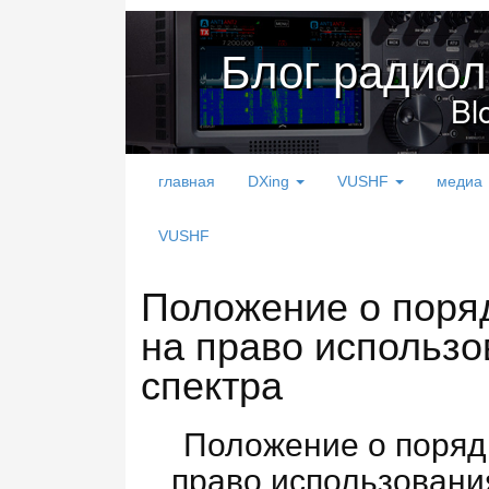
Блог радио
Bl
главная
DXing
VUSHF
медиа
VUSHF
Положение о поря
на право использо
спектра
Положение о поряд
право использовани