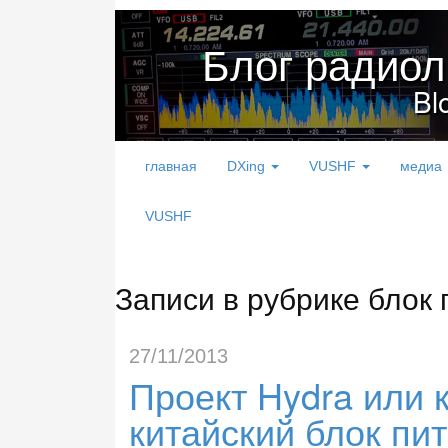
Блог радио
Bl
главная
DXing
VUSHF
медиа
VUSHF
Записи в рубрике блок
27/11/2013
Проект Hydra или 
китайский блок пи