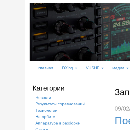
главная
DXing
VUSHF
медиа
Категории
Зап
Новости
Результаты соревнований
09/02
Технологии
По
На орбите
Аппаратура в разборке
Статьи