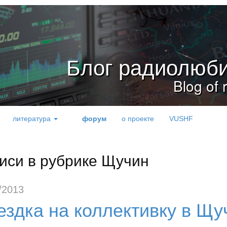
Блог радиолюби
Blog of 
литература
форум
о проекте
VUSHF
иси в рубрике Щучин
/2013
ездка на коллективку в Щу