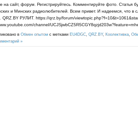
е на сайт, форум. Регистрируйтесь. Комментируйте фото. Статья
ских и Минских радиолюбителей. Всем привет. И надеемся, что в 
 QRZ.BY РУЛИТ. https://qrz.by/forum/viewtopic.php?f=10&t=1061&st
/www.youtube.com/channel/UCJSjwbCZ5R5CGY8qzjd203w?feature=m
ликовано в
Обмен опытом
с метками
EU4DGC
,
QRZ.BY
,
Коолективка
,
Обм
мментарий »