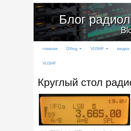
Блог радио
Bl
главная
DXing
VUSHF
медиа
VUSHF
Круглый стол рад