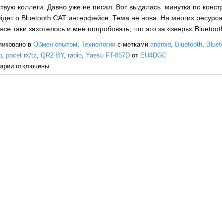
твую коллеги. Давно уже не писал. Вот выдалась минутка по конст
йдет о Bluetooth CAT интерфейсе. Тема не нова. На многих ресурса
все таки захотелось и мне попробовать, что это за «зверь» Bluetoot
ликовано в
Обмен опытом
,
Технологии
с метками
android
,
Bluetooth
,
Bluet
o
,
pocet rx/tz
,
QRZ.BY
,
radio
,
Yaesu FT-857D
от
EU4DGC
арии
отключены