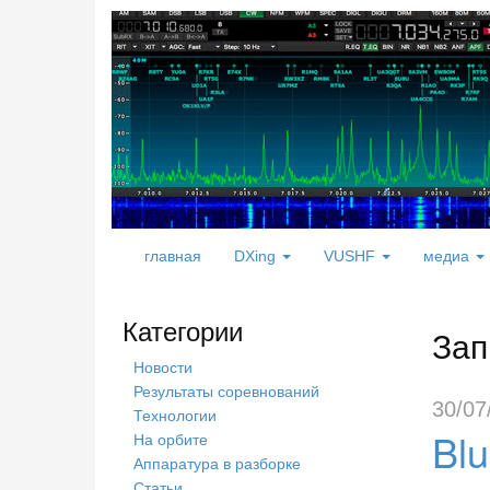
главная
DXing
VUSHF
медиа
Категории
Зап
Новости
Результаты соревнований
30/07
Технологии
Bl
На орбите
Аппаратура в разборке
Статьи