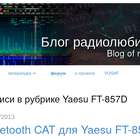
Блог радиолюби
Blog of 
литература
форум
о проекте
VUSHF
иси в рубрике Yaesu FT-857D
/2013
uetooth CAT для Yaesu FT-